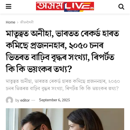
Home
জীৱনশৈলী
মাতৃত্বত অনীহা, ভাৰতত ৰেকৰ্ড হাৰত
কমিছে প্ৰজননহাৰ, ২০৫০ চনৰ
ভিতৰত বাঢ়িব বৃদ্ধৰ সংখ্যা, ৰিপৰ্টত
কি কি ভয়ংকৰ তথ্য?
মাতৃত্বত অনীহা, ভাৰতত ৰেকৰ্ড হাৰত কমিছে প্ৰজননহাৰ, ২০৫০
চনৰ ভিতৰত বাঢ়িব বৃদ্ধৰ সংখ্যা, ৰিপৰ্টত কি কি ভয়ংকৰ তথ্য?
by
editor
September 6, 2025