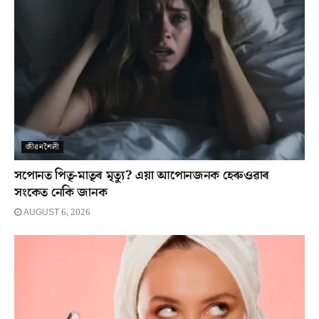
জীৱনশৈলী
সপোনত পিতৃ-মাতৃৰ মৃত্যু? এয়া আপোনজনক হেৰুওৱাৰ
সংকেত নেকি জানক
AUGUST 6, 2026