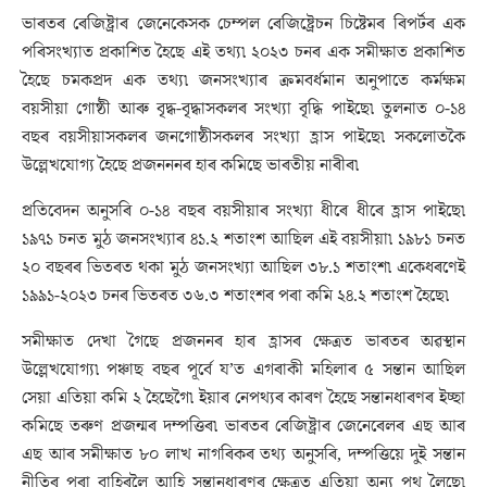
ভাৰতৰ ৰেজিষ্ট্ৰাৰ জেনেকেসক চেম্পল ৰেজিষ্ট্ৰেচন চিষ্টেমৰ ৰিপৰ্টৰ এক
পৰিসংখ্যাত প্ৰকাশিত হৈছে এই তথ্য৷ ২০২৩ চনৰ এক সমীক্ষাত প্ৰকাশিত
হৈছে চমকপ্ৰদ এক তথ্য৷ জনসংখ্যাৰ ক্ৰমবৰ্ধমান অনুপাতে কৰ্মক্ষম
বয়সীয়া গোষ্ঠী আৰু বৃদ্ধ-বৃদ্ধাসকলৰ সংখ্যা বৃদ্ধি পাইছে৷ তুলনাত ০-১৪
বছৰ বয়সীয়াসকলৰ জনগোষ্ঠীসকলৰ সংখ্যা হ্ৰাস পাইছে৷ সকলোতকৈ
উল্লেখযোগ্য হৈছে প্ৰজনননৰ হাৰ কমিছে ভাৰতীয় নাৰীৰ৷
প্ৰতিবেদন অনুসৰি ০-১৪ বছৰ বয়সীয়াৰ সংখ্যা ধীৰে ধীৰে হ্ৰাস পাইছে৷
১৯৭১ চনত মুঠ জনসংখ্যাৰ ৪১.২ শতাংশ আছিল এই বয়সীয়া৷ ১৯৮১ চনত
২০ বছৰৰ ভিতৰত থকা মুঠ জনসংখ্যা আছিল ৩৮.১ শতাংশ৷ একেধৰণেই
১৯৯১-২০২৩ চনৰ ভিতৰত ৩৬.৩ শতাংশৰ পৰা কমি ২৪.২ শতাংশ হৈছে৷
সমীক্ষাত দেখা গৈছে প্ৰজননৰ হাৰ হ্ৰাসৰ ক্ষেত্ৰত ভাৰতৰ অৱস্থান
উল্লেখযোগ্য৷ পঞ্চাছ বছৰ পূৰ্বে য’ত এগৰাকী মহিলাৰ ৫ সন্তান আছিল
সেয়া এতিয়া কমি ২ হৈছেগৈ৷ ইয়াৰ নেপথ্যৰ কাৰণ হৈছে সন্তানধাৰণৰ ইচ্ছা
কমিছে তৰুণ প্ৰজন্মৰ দম্পত্তিৰ৷ ভাৰতৰ ৰেজিষ্ট্ৰাৰ জেনেৰেলৰ এছ আৰ
এছ আৰ সমীক্ষাত ৮০ লাখ নাগৰিকৰ তথ্য অনুসৰি, দম্পত্তিয়ে দুই সন্তান
নীতিৰ পৰা বাহিৰলৈ আহি সন্তানধাৰণৰ ক্ষেত্ৰত এতিয়া অন্য পথ লৈছে৷