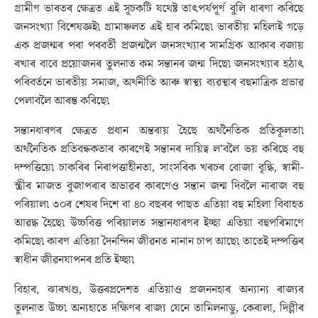
গ্ৰামীণ ভাৰতৰ ক্ষেত্ৰত এই সূচকটি যথেষ্ট তাৎপৰ্যপূৰ্ণ বুলি ধাৰণা কৰিছে
জনসংখ্যা বিশেষজ্ঞই৷ গ্ৰামাঞ্চলত এই হাৰ কমিছে৷ ভাৰতীয় মহিলাই গড়ে
এক প্ৰজন্মৰ পৰা পৰবৰ্তী প্ৰজন্মলৈ জনসংখ্যাৰ সামগ্ৰিক আকাৰ বজায়
ৰখাৰ বাবে প্ৰয়োজনৰ তুলনাত কম সন্তানৰ জন্ম দিছে৷ জনসংখ্যাৰ হঠাৎ
পৰিবৰ্তনে ভাৰতীয় সমাজ, অৰ্থনীতি আৰু স্বাস্থ্য ব্যৱস্থাৰ বহুমাত্ৰিক প্ৰভাৱ
পেলাবলৈ আৰম্ভ কৰিছে৷
সন্তানধাৰণৰ ক্ষেত্ৰত প্ৰধান অন্তৰায় হৈছে অৰ্থনৈতিক প্ৰতিকূলতা৷
অৰ্থনৈতিক প্ৰতিবন্ধকতাৰ কাৰণেই সন্তানৰ দায়িত্ব ল’বলৈ ভয় কৰিছে বহু
দম্পত্তিয়ে৷ চাকৰিৰ নিৰাপত্তাহীনতা, সাংসৰিক খৰচৰ বোজা বৃদ্ধি, স্বামী-
স্ত্ৰীৰ মাজত বুজাপৰাৰ অভাৱৰ কাৰণেও সন্তান জন্ম দিবলৈ নাৰাজ বহু
পৰিয়াল৷ ৩০ৰ শেষৰ দিশে বা ৪০ বছৰৰ পাছত এতিয়া বহু মহিলা বিবাহত
আৱদ্ধ হৈছে৷ উচ্চবিত্ত পৰিয়ালত সন্তানধাৰণৰ ইচ্ছা এতিয়া বহুপৰিমাণে
কমিছে৷ কাৰণ এতিয়া দৈনন্দিন জীৱনত নানান চাপ আছে৷ তাতেই দম্পত্তিৰ
স্বাধীন জীৱনযাপনৰ প্ৰতি ইচ্ছা৷
বিহাৰ, ঝাৰখণ্ড, উত্তৰপ্ৰদেশত এতিয়াও প্ৰজননহাৰ অন্যান্য ৰাজ্যৰ
তুলনাত উচ্চ৷ অন্যহাতে দক্ষিণৰ ৰাজ্য যেনে তামিলনাডু, কেৰালা, দিল্লীৰ