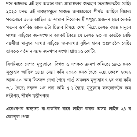
দৰে অঞ্চলত এই হাৰ অত্যন্ত কম৷ গ্ৰামাঞ্চলৰ জন্মহাৰ চহৰাঞ্চলতকৈ বেছি৷
২০২৩ চনত এই ৰাজ্যসমূহৰ মাজত জন্মহাৰেৰে শীৰ্ষত আছিল বিহাৰ৷
সকলোৰে তলত আছিল আন্দামান নিকোবৰ দ্বীপপুঞ্জ৷ প্ৰজনন হাৰে ৰেকৰ্ড
পতনৰ ওপৰিও আৰু এটা চিন্তাৰ বিষয়ে দেখা দিছে৷ দেশত বয়স্ক মানুহৰ
সংখ্যা বাঢ়িছে৷ জনসংখ্যাৰ অংকই কৈছে যে দেশত ৬০ বা তাতকৈ বেছি
বয়সীয়া মানুহৰ সংখ্যা বাঢ়িছে জনসংখ্যা বৃদ্ধিৰ হাৰৰ ৩গুণতকৈ বেছি৷
ভাৰতত বৰ্তমান বয়স্ক জনগণৰ সংখ্যা প্ৰায় ১৫ কোটি৷
ৰিপৰ্টমতে দেশত মৃত্যুহাৰো বিগত ৫ দশকত ক্ৰমশ কমিছে৷ ১৯৭১ চনত
মৃত্যুহাৰ আছিল ১৪.৯৷ সেয়া কমি ২০২৩ চনত হৈছে ৬.৪৷ কেৱল ২০২২
আৰু ২৩ চনৰ ভিতৰত দেখা গৈছে গাওঁ অঞ্চলত মৃত্যুহাৰ ৭.২ৰ পৰা কমি
৬.৮ হৈছে৷ চহৰত ৬ৰ পৰা কমি ৫.৭ হৈছে৷ মৃত্যুহাৰ সকলোতকৈ কম
চণ্ডীগড়, শীৰ্ষত ছত্তীশগড়৷
এনেধৰণৰ অন্যান্য বা-বাতৰিৰ বাবে লাইক কৰক অসম লাইভ ২৪ ৰ
ফেচবুক পেজ