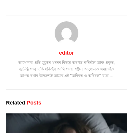
editor
আপোনাক প্ৰতি মুহূৰ্তৰ খবৰৰ বিষয়ে অৱগত কৰিবলৈ আৰু প্ৰকৃত,
বস্তুনিষ্ঠ সত্য দাঙি ধৰিবলৈ আমি সদায় সষ্টম। আপোনাক সময়তকৈ
আগত ৰখাৰ উদ্দেশ্যেই আমাৰ এই "অবিৰত ও অবিচল" যাত্ৰা ...
Related
Posts