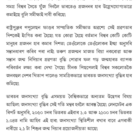
সমগ্ৰ বিশ্বৰ সৈতে যুঁজ দিবলৈ ভাৰতেও প্ৰজননৰ হাৰ উল্লেখযোগ্যভাৱে
কমাইছে বুলি সমীক্ষাই দাবী কৰিছে৷
ৰাষ্ট্ৰপুঞ্জৰ পপুলেছন ফাণ্ডৰ সাম্প্ৰতিক সমীক্ষাত অৱশ্যে সেই প্ৰৱণতাৰ
দিশকেই ইংগিত কৰা হৈছে৷ যত কোৱা হৈছে বৰ্তমান বিশ্বৰ কোটি কোটি
মানুহৰ প্ৰজনন হাৰ কমাৰ দিশত৷ তেওঁলোকে তেওঁলোকৰ ইচ্ছা অনুসৰি
সন্তানধাৰণ কৰিব পৰা নাই৷ তৰুণ প্ৰজন্মন মাজত বিয়া নকৰোৱা আৰু
সন্তান জন্ম নিদিয়াৰ প্ৰৱণতা বৃদ্ধি পোৱাৰ ফল গড় জন্মহাৰত ব্যাপক
পৰিবৰ্তন লক্ষ্য কৰা দেখা গৈছে৷ চীনক পিছপেলাই বিশ্বৰ সকলোতকৈ
জনবহুল দেশৰ খিতাপ পালেও সামগ্ৰিকভাৱে ভাৰতত জনসংখ্যা বৃদ্ধিৰ হাৰ
কমিছে৷
ভাৰতৰ জনসংখ্যা বৃদ্ধি এসময়ত বৈশ্বিকভাৱে অন্যতম উদ্বেগৰ বিষয়
আছিল৷ জনসংখ্যা বৃদ্ধিৰ সেই গতি মন্থৰ হবলৈ আৰম্ভ হৈছে৷ লেনচেটৰ এক
ৰিপৰ্ট অনুসৰি, ২০৫০ চনৰ ভিতৰত এইবাৰ ১.৩ আৰু ২১০০ চনৰ ভিতৰত
১.০৪ত নামি আহিব এই হাৰ৷ জনসংখ্যা স্থিতিশীল ৰখাৰ বাবে এগৰাকী
নাৰীয়ে ২.১ টা শিশুৰ জন্ম দিয়াৰ প্ৰয়োজনীয়তা আছে৷