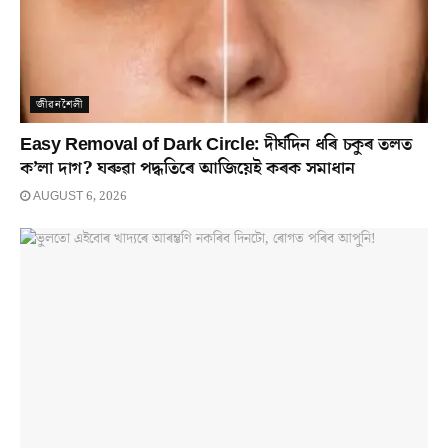
জীৱনশৈলী
Easy Removal of Dark Circle: দীৰ্ঘদিন ধৰি চকুৰ তলত
ক’লা দাগ? ঘৰুৱা পদ্ধতিৰে আজিয়েই কৰক সমাধান
AUGUST 6, 2026