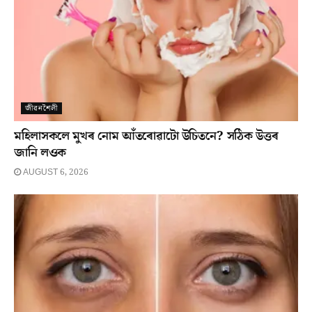
জীৱনশৈলী
মহিলাসকলে মুখৰ নোম আঁতৰোৱাটো উচিতনে? সঠিক উত্তৰ
জানি লওক
AUGUST 6, 2026