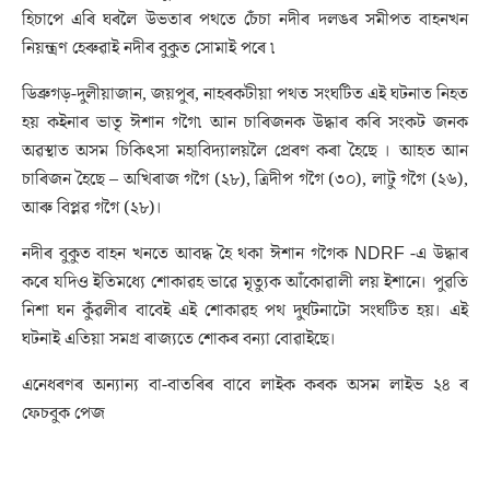
হিচাপে এৰি ঘৰলৈ উভতাৰ পথতে চেঁচা নদীৰ দলঙৰ সমীপত বাহনখন
নিয়ন্ত্ৰণ হেৰুৱাই নদীৰ বুকুত সোমাই পৰে ৷
ডিব্ৰুগড়-দুলীয়াজান, জয়পুৰ, নাহৰকটীয়া পথত সংঘটিত এই ঘটনাত নিহত
হয় কইনাৰ ভাতৃ ঈশান গগৈ৷ আন চাৰিজনক উদ্ধাৰ কৰি সংকট জনক
অৱস্থাত অসম চিকিৎসা মহাবিদ্যালয়লৈ প্ৰেৰণ কৰা হৈছে । আহত আন
চাৰিজন হৈছে – অখিৰাজ গগৈ (২৮), ত্ৰিদীপ গগৈ (৩০), লাটু গগৈ (২৬),
আৰু বিপ্লৱ গগৈ (২৮)।
নদীৰ বুকুত বাহন খনতে আবদ্ধ হৈ থকা ঈশান গগৈক NDRF -এ উদ্ধাৰ
কৰে যদিও ইতিমধ্যে শোকাৱহ ভাৱে মৃত্যুক আঁকোৱালী লয় ইশানে। পুৱতি
নিশা ঘন কুঁৱলীৰ বাবেই এই শোকাৱহ পথ দুৰ্ঘটনাটো সংঘটিত হয়। এই
ঘটনাই এতিয়া সমগ্ৰ ৰাজ্যতে শোকৰ বন্যা বোৱাইছে।
এনেধৰণৰ অন্যান্য বা-বাতৰিৰ বাবে লাইক কৰক অসম লাইভ ২৪ ৰ
ফেচবুক পেজ