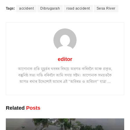
Tags:
accident
Dibrugarah
road accident
Sesa River
editor
আপোনাক প্ৰতি মুহূৰ্তৰ খবৰৰ বিষয়ে অৱগত কৰিবলৈ আৰু প্ৰকৃত,
বস্তুনিষ্ঠ সত্য দাঙি ধৰিবলৈ আমি সদায় সষ্টম। আপোনাক সময়তকৈ
আগত ৰখাৰ উদ্দেশ্যেই আমাৰ এই "অবিৰত ও অবিচল" যাত্ৰা ...
Related
Posts