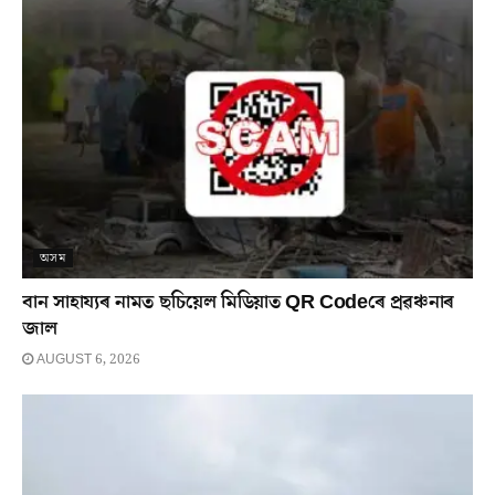
অসম
বান সাহায্যৰ নামত ছচিয়েল মিডিয়াত QR Codeৰে প্ৰৱঞ্চনাৰ
জাল
AUGUST 6, 2026