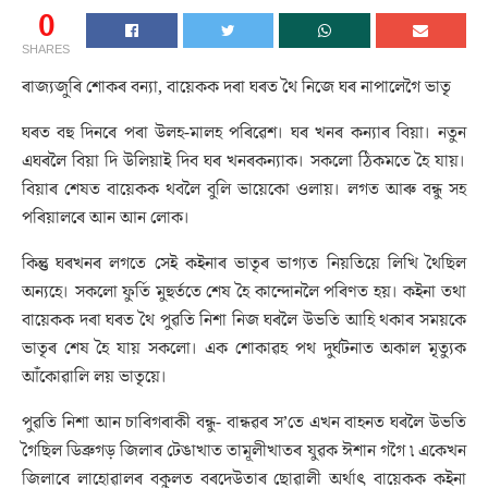
0
SHARES
ৰাজ্যজুৰি শোকৰ বন্যা, বায়েকক দৰা ঘৰত থৈ নিজে ঘৰ নাপালেগৈ ভাতৃ
ঘৰত বহু দিনৰে পৰা উলহ-মালহ পৰিৱেশ। ঘৰ খনৰ কন্যাৰ বিয়া। নতুন
এঘৰলৈ বিয়া দি উলিয়াই দিব ঘৰ খনৰকন্যাক। সকলো ঠিকমতে হৈ যায়।
বিয়াৰ শেষত বায়েকক থবলৈ বুলি ভায়েকো ওলায়। লগত আৰু বন্ধু সহ
পৰিয়ালৰে আন আন লোক।
কিন্তু ঘৰখনৰ লগতে সেই কইনাৰ ভাতৃৰ ভাগ্যত নিয়তিয়ে লিখি থৈছিল
অন্যহে। সকলো ফুৰ্তি মুহুৰ্ততে শেষ হৈ কান্দোনলৈ পৰিণত হয়। কইনা তথা
বায়েকক দৰা ঘৰত থৈ পুৱতি নিশা নিজ ঘৰলৈ উভতি আহি থকাৰ সময়কে
ভাতৃৰ শেষ হৈ যায় সকলো। এক শোকাৱহ পথ দুৰ্ঘটনাত অকাল মৃত্যুক
আঁকোৱালি লয় ভাতৃয়ে।
পুৱতি নিশা আন চাৰিগৰাকী বন্ধু- বান্ধৱৰ স’তে এখন বাহনত ঘৰলৈ উভতি
গৈছিল ডিব্ৰুগড় জিলাৰ টেঙাখাত তামূলীখাতৰ যুৱক ঈশান গগৈ ৷ একেখন
জিলাৰে লাহোৱালৰ বকুলত বৰদেউতাৰ ছোৱালী অৰ্থাৎ বায়েকক কইনা