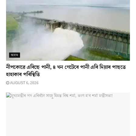
অসম
নীপকোৱে এৰিছে পানী, ৪ খন গেটেৰে পানী এৰি দিয়াৰ পাছতে
হাহাকাৰ পৰিস্থিতি
AUGUST 6, 2026