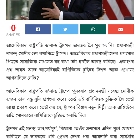
0
SHARES
আমেৰিকাৰ ৰাষ্ট্ৰপতি ড’নাল্ড ট্ৰাম্পৰ ভাৰতক লৈ সুৰ সলনি। প্ৰধানমন্ত্ৰী
নৰেন্দ্ৰ মোদীৰ গুণ বখানিছে ট্ৰাম্পে। আমেৰিকাৰ প্ৰধানমন্ত্ৰীজনৰ প্ৰশংসাৰ
পিছতে সামাজিক মাধ্যমত বহু কথা চৰ্চা হ’বলৈ আৰম্ভ কৰিছে। একাংশৰ
প্ৰশ্ন ভাৰত আৰু আমেৰিকাই বাণিজ্যিক চুক্তিৰ দিশত আৰু এখোজ
আগবাঢ়িলে নেকি?
আমেৰিকাৰ ৰাষ্ট্ৰপতি ড’নাল্ড ট্ৰাম্পে পুনৰবাৰ প্ৰধানমন্ত্ৰী নৰেন্দ্ৰ মোদীক
এজন ভাল বন্ধু বুলি প্ৰশংসা কৰে। তেওঁ এই বাণিজ্যিক চুক্তিক লৈ তেওঁ
আস্থা প্ৰকাশ কৰে। তেওঁ কয় যে, ট্ৰাম্পৰ বিশ্বাস নতুন দিল্লী আৰু ৱাশ্বিংটনে
অতি সোনকালে বাণিজ্যিক চুক্তিত সন্মতি দিব।
ট্ৰাম্পৰ এই মন্তব্য তাৎপৰ্যপূৰ্ণ, কিয়নো তেওঁৰ প্ৰশাসনে এদিন পূৰ্বে ঘোষণা
কৰিছিল যে ভাৰতকে ধৰি ৫৪খন দেশৰ পৰা আমদানি কৰা সামগ্ৰীৰ