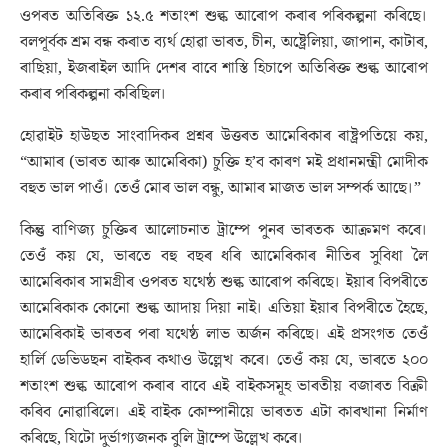
ওপৰত অতিৰিক্ত ১২.৫ শতাংশ শুল্ক আৰোপ কৰাৰ পৰিকল্পনা কৰিছে।
বলপূৰ্বক শ্ৰম বন্ধ কৰাত ব্যৰ্থ হোৱা ভাৰত, চীন, অষ্ট্ৰেলিয়া, জাপান, কাটাৰ,
ৰাছিয়া, ইজৰাইল আদি দেশৰ বাবে শাস্তি হিচাপে অতিৰিক্ত শুল্ক আৰোপ
কৰাৰ পৰিকল্পনা কৰিছিল।
হোৱাইট হাউছত সাংবাদিকৰ প্ৰশ্নৰ উত্তৰত আমেৰিকাৰ ৰাষ্ট্ৰপতিয়ে কয়,
“আমাৰ (ভাৰত আৰু আমেৰিকা) চুক্তি হ’ব কাৰণ মই প্ৰধানমন্ত্ৰী মোদীক
বহুত ভাল পাওঁ। তেওঁ মোৰ ভাল বন্ধু, আমাৰ মাজত ভাল সম্পৰ্ক আছে।”
কিন্তু বাণিজ্য চুক্তিৰ আলোচনাত ট্ৰাম্পে পুনৰ ভাৰতক আক্ৰমণ কৰে।
তেওঁ কয় যে, ভাৰতে বহু বছৰ ধৰি আমেৰিকাৰ নীতিৰ সুবিধা লৈ
আমেৰিকাৰ সামগ্ৰীৰ ওপৰত যথেষ্ঠ শুল্ক আৰোপ কৰিছে। ইয়াৰ বিপৰীতে
আমেৰিকাক কোনো শুল্ক আদায় দিয়া নাই। এতিয়া ইয়াৰ বিপৰীতে হৈছে,
আমেৰিকাই ভাৰতৰ পৰা যথেষ্ঠ লাভ অৰ্জন কৰিছে। এই প্ৰসংগত তেওঁ
হাৰ্লি ডেভিডছন বাইকৰ কথাও উল্লেখ কৰে। তেওঁ কয় যে, ভাৰতে ২০০
শতাংশ শুল্ক আৰোপ কৰাৰ বাবে এই বাইকসমূহ ভাৰতীয় বজাৰত বিক্ৰী
কৰিব নোৱাৰিলে। এই বাইক কোম্পানীয়ে ভাৰতত এটা কাৰখানা নিৰ্মাণ
কৰিছে, যিটো দুৰ্ভাগ্যজনক বুলি ট্ৰাম্পে উল্লেখ কৰে।