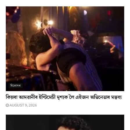
বিনোদন
কিয়ৰা আদৱানীৰ ইণ্টিমেচী দৃশ্যক লৈ এইজন অভিনেতাৰ মন্তব্য
AUGUST 9, 2026