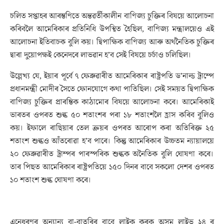
চলিত সপ্তাহৰ আৰম্ভণিতে অন্তৱৰ্তীকালীন বাণিজ্য চুক্তিৰ বিষয়ে আলোচনা
কৰিবলৈ আমেৰিকাৰ প্ৰতিনিধি উপস্থিত হৈছিল, বাণিজ্য মন্ত্ৰালয়েও এই
আলোচনা ইতিবাচক বুলি কয়। দ্বিপাক্ষিক বাণিজ্য আৰু অৰ্থনৈতিক চুক্তিৰ
দ্বাৰা দুয়োপক্ষই কেনেদৰে লাভৱান হ’ব সেই বিষয়ে চৰ্চাও চলিছিল।
উল্লেখ্য যে, ইয়াৰ পূৰ্বে ৭ ফেব্ৰুৱাৰীত আমেৰিকাৰ ৰাষ্ট্ৰপতি ড’নাল্ড ট্ৰাম্পে
প্ৰধানমন্ত্ৰী মোদীৰ সৈতে ফোনযোগে কথা পাতিছিল। সেই সময়ত দ্বিপাক্ষিক
বাণিজ্য চুক্তিৰ প্ৰাৰম্ভিক কাঠামোৰ বিষয়ে আলোচনা কৰে। আমেৰিকাই
ভাৰতৰ ওপৰত শুল্ক ৫০ শতাংশৰ পৰা ১৮ শতাংশলৈ হ্ৰাস কৰিব বুলিও
কয়। ইফালে ৰাছিয়াৰ তেল ক্ৰয়ৰ ওপৰত আৰোপ কৰা অতিৰিক্ত ২৫
শতাংশ শুল্কও আঁতৰোৱা হ’ব পাৰে। কিন্তু আমেৰিকাৰ উচ্চতম ন্যায়ালয়ে
২০ ফেব্ৰুৱাৰীত ট্ৰাম্পৰ পাৰস্পৰিক শুল্কক অনৈতিক বুলি ঘোষণা কৰে।
তাৰ পিছত আমেৰিকাৰ ৰাষ্ট্ৰপতিয়ে ১৫০ দিনৰ বাবে সকলো দেশৰ ওপৰত
১০ শতাংশ শুল্ক ঘোষণা কৰে।
এনেধৰণৰ অন্যান্য বা-বাতৰিৰ বাবে লাইক কৰক অসম লাইভ ২৪ ৰ