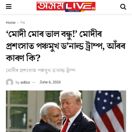
Home
বিশ্ব
‘মোদী মোৰ ভাল বন্ধু!’ মোদীৰ
প্ৰশংসাত পঞ্চমুখ ড’নাল্ড ট্ৰাম্প, আঁৰৰ
কাৰণ কি?
মোদীৰ প্ৰশংসাত পঞ্চমুখ ড'নাল্ড ট্ৰাম্প
by
editor
June 6, 2026