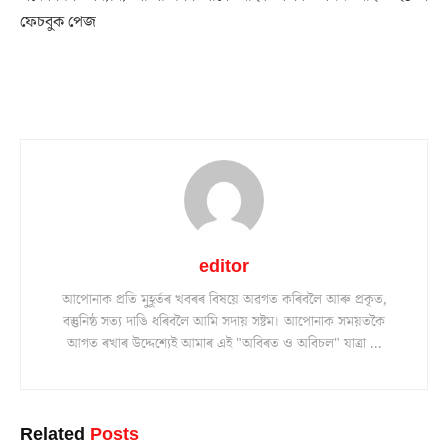
ফেচবুক পেজ
editor
আপোনাক প্ৰতি মুহূৰ্তৰ খবৰৰ বিষয়ে অৱগত কৰিবলৈ আৰু প্ৰকৃত,
বস্তুনিষ্ঠ সত্য দাঙি ধৰিবলৈ আমি সদায় সষ্টম। আপোনাক সময়তকৈ
আগত ৰখাৰ উদ্দেশ্যেই আমাৰ এই "অবিৰত ও অবিচল" যাত্ৰা ...
Related
Posts