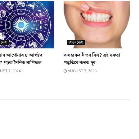
নশৈলী
জীৱনশৈলী
যাব আপোনাৰ ৮ আগষ্টৰ
অসহ্যকৰ দাঁতৰ বিষ? এই ঘৰুৱা
? পঢ়ক দৈনিক ৰাশিফল
পদ্ধতিৰে কৰক দূৰ
ST 7, 2026
AUGUST 7, 2026