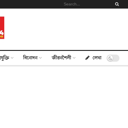
্ৰযুক্তি
বিনোদন
জীৱনশৈলী
লেখা