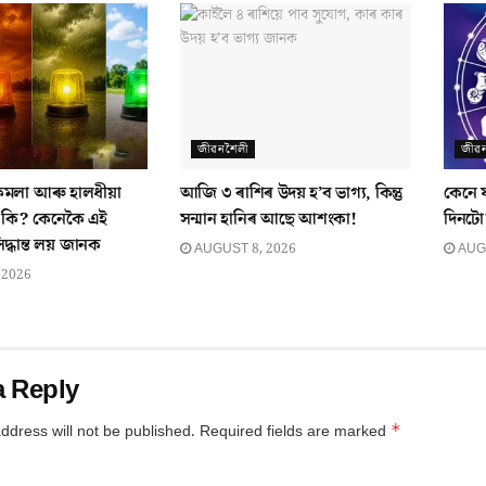
জীৱনশৈলী
জীৱ
কমলা আৰু হালধীয়া
আজি ৩ ৰাশিৰ উদয় হ’ব ভাগ্য, কিন্তু
কেনে 
 কি? কেনেকৈ এই
সন্মান হানিৰ আছে আশংকা!
দিনটো
িদ্ধান্ত লয় জানক
AUGUST 8, 2026
AUGU
 2026
a Reply
*
ddress will not be published.
Required fields are marked
*