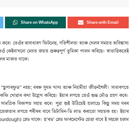
Share on WhatsApp
Share with Email
িত কৰে। তেওঁৰ অসাধাৰণ ফিটনেছ, গতিশীলতা আৰু খেলৰ সময়ত অবিশ্বাস্য
ঁ কেইবাখনো মেচত জয়ত গুৰুত্বপূৰ্ণ ভূমিকা পালন কৰিছে। স্বাভাৱিকতেই
সকলৰ মাজত থাকে।
থিত “ছুপাৰফুড” নহয়; বৰঞ্চ সুষম খাদ্য আৰু নিয়মীয়া জীৱনশৈলী। সাধাৰণতে
 কফি খোৱাৰ কথা উল্লেখ কৰিছে। ইয়াৰ লগতে তেওঁ শুদ্ধ মৌও গ্ৰহণ কৰে।
ামগ্ৰিক বিকাশত সহায় কৰে। পুৱা শুই উঠিয়েই হালাণ্ডে কিছু সময় ঘৰৰ
েজতাৰ লগতে শৰীৰৰ বাবে ভিটামিন-ডি লাভ কৰাতো সহায়ক হয়। ইয়াৰ
Sourdough) ব্ৰেড থাকে। ছ’ৰড’ ব্ৰেড ফাৰমেণ্টেড হোৱা বাবে ই সহজে হজম