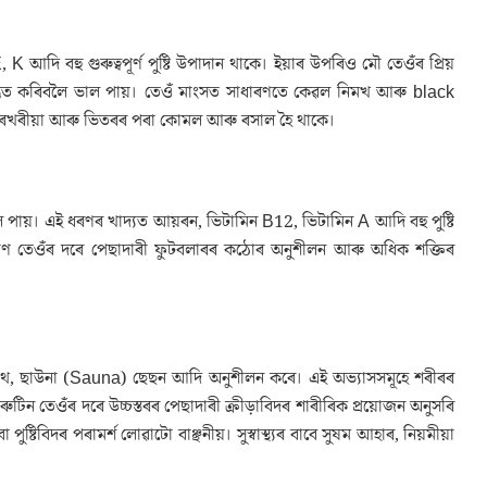
E, K আদি বহু গুৰুত্বপূৰ্ণ পুষ্টি উপাদান থাকে। ইয়াৰ উপৰিও মৌ তেওঁৰ প্ৰিয়
য প্ৰস্তুত কৰিবলৈ ভাল পায়। তেওঁ মাংসত সাধাৰণতে কেৱল নিমখ আৰু black
া খৰখৰীয়া আৰু ভিতৰৰ পৰা কোমল আৰু ৰসাল হৈ থাকে।
াল পায়। এই ধৰণৰ খাদ্যত আয়ৰন, ভিটামিন B12, ভিটামিন A আদি বহু পুষ্টি
পৰিমাণ তেওঁৰ দৰে পেছাদাৰী ফুটবলাৰৰ কঠোৰ অনুশীলন আৰু অধিক শক্তিৰ
 আইচ বাথ, ছাউনা (Sauna) ছেছন আদি অনুশীলন কৰে। এই অভ্যাসসমূহে শৰীৰৰ
ুটিন তেওঁৰ দৰে উচ্চস্তৰৰ পেছাদাৰী ক্ৰীড়াবিদৰ শাৰীৰিক প্ৰয়োজন অনুসৰি
টিবিদৰ পৰামৰ্শ লোৱাটো বাঞ্ছনীয়। সুস্বাস্থ্যৰ বাবে সুষম আহাৰ, নিয়মীয়া