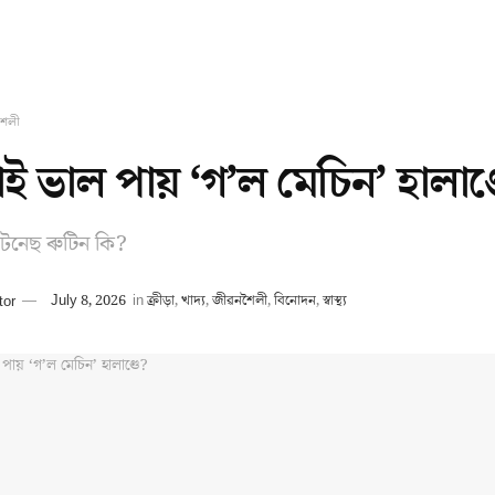
শৈলী
াই ভাল পায় ‘গ’ল মেচিন’ হালাণ্
িটনেছ ৰুটিন কি?
tor
July 8, 2026
in
ক্ৰীড়া
,
খাদ্য
,
জীৱনশৈলী
,
বিনোদন
,
স্বাস্থ্য