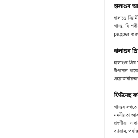
হালাণ্ডৰ 
হালাণ্ডে নিয়
খাদ্য, যি শৰ
papper ব্যৱ
হালাণ্ডৰ প্ৰ
হালাণ্ডৰ প্ৰ
উপাদান থাকে
প্ৰয়োজনীয়তা
ফিটনেছ ৰু
খাদ্যৰ লগতে 
নমনীয়তা আৰু
গ্ৰহণীয়। সাধা
ব্যায়াম, পৰ্