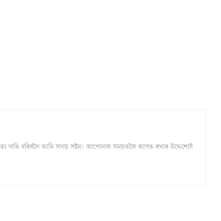
্ঠ সত্য দাঙি ধৰিবলৈ আমি সদায় সষ্টম। আপোনাক সময়তকৈ আগত ৰখাৰ উদ্দেশ্যেই