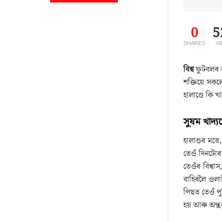
0
5
SHARES
V
বিশ্ব
ফুটবলৰ অ
শক্তিয়ে সক
হালাণ্ডে কি
সুষম খাদ্য
হালাণ্ডৰ মতে
তেওঁ দিনটোৰ
তেওঁৰ বিশ্ব
বাহিৰলৈ ওল
পিছত তেওঁ পু
হয় আৰু অন্ত্ৰ