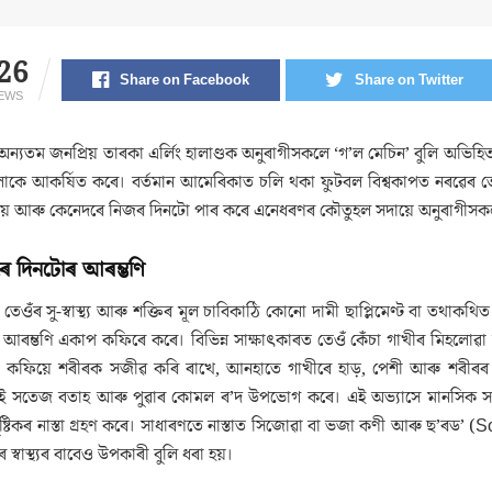
26
Share on Facebook
Share on Twitter
IEWS
ন্যতম জনপ্ৰিয় তাৰকা এৰ্লিং হালাণ্ডক অনুৰাগীসকলে ‘গ’ল মেচিন’ বুলি অভিহ
লোকে আকৰ্ষিত কৰে। বৰ্তমান আমেৰিকাত চলি থকা ফুটবল বিশ্বকাপত নৰৱেৰ তেও
 খায় আৰু কেনেদৰে নিজৰ দিনটো পাৰ কৰে এনেধৰণৰ কৌতুহল সদায়ে অনুৰাগী
ৰে দিনটোৰ আৰম্ভণি
, তেওঁৰ সু-স্বাস্থ্য আৰু শক্তিৰ মূল চাবিকাঠি কোনো দামী ছাপ্লিমেণ্ট বা তথাক
 আৰম্ভণি একাপ কফিৰে কৰে। বিভিন্ন সাক্ষাৎকাৰত তেওঁ কেঁচা গাখীৰ মিহলোৱা
াস, কফিয়ে শৰীৰক সজীৱ কৰি ৰাখে, আনহাতে গাখীৰে হাড়, পেশী আৰু শৰীৰৰ স
াই সতেজ বতাহ আৰু পুৱাৰ কোমল ৰ’দ উপভোগ কৰে। এই অভ্যাসে মানসিক সত
ষ্টিকৰ নাস্তা গ্ৰহণ কৰে। সাধাৰণতে নাস্তাত সিজোৱা বা ভজা কণী আৰু ছ’ৰড’ (
ৰ স্বাস্থ্যৰ বাবেও উপকাৰী বুলি ধৰা হয়।