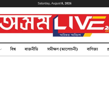
Saturday, August 8, 2026
বিশ্ব
ৰাজনীতি
সমীক্ষণ (আলোচনী)
বাণিজ্য
প