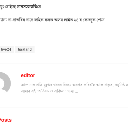
 যুগুতাইছে
মানসজ্যোতি
য়ে
যান্য বা-বাতৰিৰ বাবে লাইক কৰক অসম লাইভ ২৪ ৰ ফেচবুক পেজ
 live24
haaland
editor
আপোনাক প্ৰতি মুহূৰ্তৰ খবৰৰ বিষয়ে অৱগত কৰিবলৈ আৰু প্ৰকৃত, বস্তুনিষ
আমাৰ এই "অবিৰত ও অবিচল" যাত্ৰা ...
osts