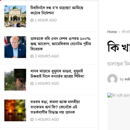
চিৰদিনলৈ বন্ধ হ’ব মাদ্ৰাছা! আহিছে
কঠোৰ নিৰ্দেশনা
1 HOUR AGO
Home
জীৱন
ভাৰতকে ধৰি ৫খন দেশৰ ওপৰত ১০০%
কি খ
শুল্ক আৰোপ, আমেৰিকাৰ চেনেটত গৃহীত
বিধেয়ক
2 HOURS AGO
হালাণ্ডৰ ফ
বানৰ মাজতে ধুমুহাৰ তাণ্ডৱ, ধুমুহাই
উৰুৱাই নিলে বন্যাৰ্তৰ আশ্ৰয় শিবিৰ!
by
edi
2 HOURS AGO
বতৰৰ ৰঙা, কমলা আৰু হালধীয়া
সংকেতৰ অৰ্থ কি? কেনেকৈ এই
সতৰ্কবাণীৰ সিদ্ধান্ত লয় জানক
3 HOURS AGO