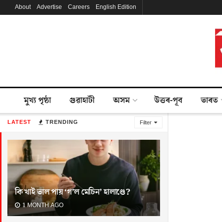
About
Advertise
Careers
English Edition
মুখ্য পৃষ্ঠা
গুৱাহাটী
অসম
উত্তৰ-পূব
ভাৰত
LATEST
TRENDING
Filter
কি খাই ভাল পায় ‘গ’ল মেচিন’ হালাণ্ডে?
1 MONTH AGO