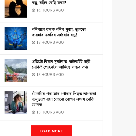
বস্তু, বঢ়িব বেছি মৰম!
14 HOURS AGO
শনিবাৰে কৰক শনিৰ পূজা, ভুলতো
ব্যৱহাৰ নকৰিব এইবোৰ বস্তু!
15 HOURS AGO
প্ৰতিটো বিমান দুৰ্ঘটনাত পাইলটেই দায়ী
নেকি? পোহৰলৈ আহিছে ডাঙৰ তথ্য
15 HOURS AGO
টোপনিৰ পৰা সাৰ পোৱাৰ পিছত ভাগৰুৱা
অনুভৱ? এয়া কোনো ৰোগৰ লক্ষণ নেকি
জানক
16 HOURS AGO
LOAD MORE