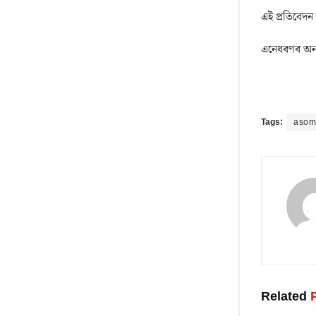
এই প্ৰতিবেদন
এনেধৰণৰ অন্
Tags:
asom
Related
P