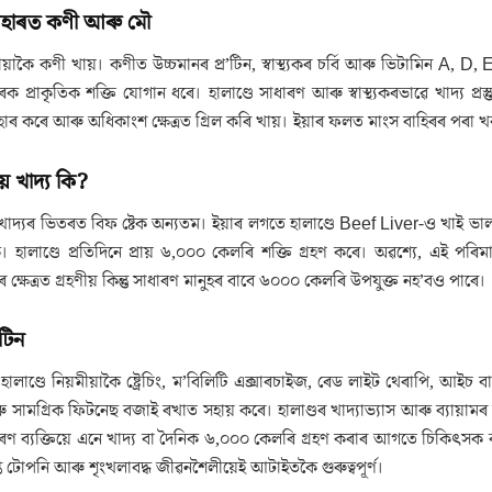
আহাৰত কণী আৰু মৌ
মীয়াকৈ কণী খায়। কণীত উচ্চমানৰ প্ৰ’টিন, স্বাস্থ্যকৰ চৰ্বি আৰু ভিটামিন A, D, 
ীৰক প্ৰাকৃতিক শক্তি যোগান ধৰে। হালাণ্ডে সাধাৰণ আৰু স্বাস্থ্যকৰভাৱে খাদ্
হাৰ কৰে আৰু অধিকাংশ ক্ষেত্ৰত গ্ৰিল কৰি খায়। ইয়াৰ ফলত মাংস বাহিৰৰ পৰ
িয় খাদ্য কি?
িয় খাদ্যৰ ভিতৰত বিফ ষ্টেক অন্যতম। ইয়াৰ লগতে হালাণ্ডে Beef Liver-ও খাই ভ
। হালাণ্ডে প্ৰতিদিনে প্ৰায় ৬,০০০ কেলৰি শক্তি গ্ৰহণ কৰে। অৱশ্যে, এই 
ৰ ক্ষেত্ৰত গ্ৰহণীয় কিন্তু সাধাৰণ মানুহৰ বাবে ৬০০০ কেলৰি উপযুক্ত নহ’বও পাৰে।
টিন
হালাণ্ডে নিয়মীয়াকৈ ষ্ট্ৰেচিং, ম’বিলিটি এক্সাৰচাইজ, ৰেড লাইট থেৰাপি,
 সামগ্ৰিক ফিটনেছ বজাই ৰখাত সহায় কৰে। হালাণ্ডৰ খাদ্যাভ্যাস আৰু ব্যায়ামৰ ৰ
ৰণ ব্যক্তিয়ে এনে খাদ্য বা দৈনিক ৬,০০০ কেলৰি গ্ৰহণ কৰাৰ আগতে চিকিৎসক বা পুষ্
যাপ্ত টোপনি আৰু শৃংখলাবদ্ধ জীৱনশৈলীয়েই আটাইতকৈ গুৰুত্বপূৰ্ণ।