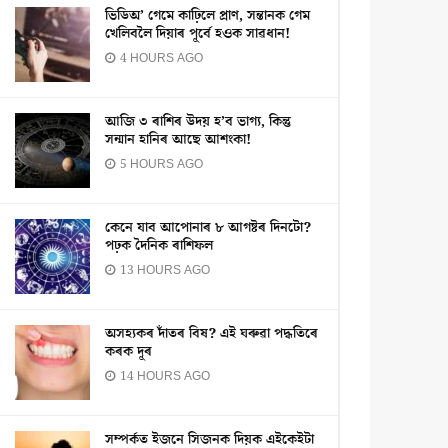
ভিডিঅ’ গেমে কাঢ়িলে প্ৰাণ, সন্তানক গেম
খেলিবলৈ দিয়াৰ পূৰ্বে হওক সাৱধান!
4 HOURS AGO
আজি ৩ ৰাশিৰ উদয় হ’ব ভাগ্য, কিন্তু
সন্মান হানিৰ আছে আশংকা!
5 HOURS AGO
কেনে যাব আপোনাৰ ৮ আগষ্টৰ দিনটো?
পঢ়ক দৈনিক ৰাশিফল
13 HOURS AGO
অসহ্যকৰ দাঁতৰ বিষ? এই ঘৰুৱা পদ্ধতিৰে
কৰক দূৰ
14 HOURS AGO
সম্পৰ্কত ইজনে সিজনক দিয়ক এইকেইটা