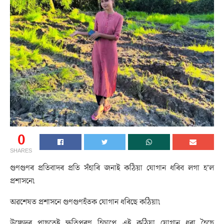
0
SHARES
গুণগুণৰ প্ৰতিবাদৰ প্ৰতি সঁহাৰি জনাই কঠিয়া যোগান ধৰিব লগা হ’ল
প্ৰশাসনে৷
অৱশেষত প্ৰশাসনে গুণগুণহঁতক যোগান ধৰিছে কঠিয়া৷
উচ্ছেদৰ পাছতেই ক্ষতিপূৰণ হিচাপে এই কঠিয়া যোগান ধৰা হৈছে