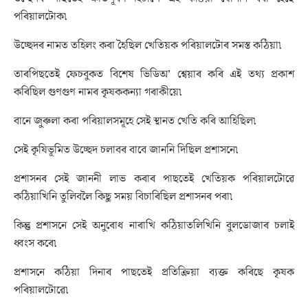
পৰিয়ালটোক৷
উচ্ছেদৰ নামত তহিলং কৰা হৈছিল খেতিয়ক পৰিয়ালটোৰ সমস্ত কঠিয়া৷
তাৰপিছতেই ফেচবুকত বিশেষ ভিডিঅ’ শ্বেয়াৰ কৰি এই তথ্য প্ৰকাশ
কৰিছিল গুণগুণ নামৰ কৃষককন্যা গৰাকীয়ে৷
বানে জুৰুলা কৰা পৰিয়ালসমূহে সেই স্থানত খেতি কৰি আহিছিল৷
সেই কৃষিভূমিত উচ্ছেদ চলাবৰ বাবে জাননি দিছিল প্ৰশাসনে৷
প্ৰশাসনৰ সেই জাননী লাভ কৰাৰ পাছতেই খেতিয়ক পৰিয়ালটোৱে
কঠিয়াখিনি তুলিবলৈ কিছু সময় বিচাৰিছিল প্ৰশাসনৰ পৰা৷
কিন্তু প্ৰশাসনে সেই অনুৰোধ নাৰাখি কঠিয়াতলিখিনি বুলডোজাৰ চলাই
ধ্বংস কৰে৷
প্ৰশাসনে কঠিয়া দিনাৰ পাছতেই প্ৰতিক্ৰিয়া ব্যক্ত কৰিছে কৃষক
পৰিয়ালটোৱে৷