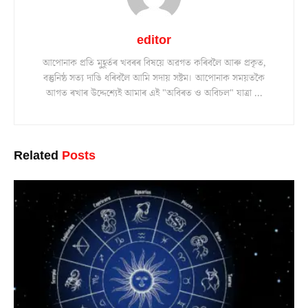
editor
আপোনাক প্ৰতি মুহূৰ্তৰ খবৰৰ বিষয়ে অৱগত কৰিবলৈ আৰু প্ৰকৃত,
বস্তুনিষ্ঠ সত্য দাঙি ধৰিবলৈ আমি সদায় সষ্টম। আপোনাক সময়তকৈ
আগত ৰখাৰ উদ্দেশ্যেই আমাৰ এই "অবিৰত ও অবিচল" যাত্ৰা ...
Related
Posts