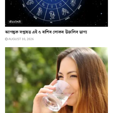
জীৱনশৈলী
আগন্তুক সপ্তাহত এই ৫ ৰাশিৰ লোকৰ উজলিব ভাগ্য
AUGUST 10, 2026