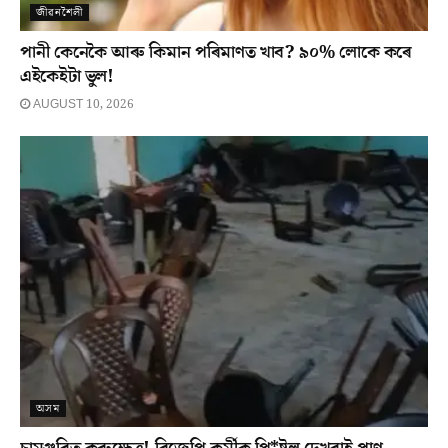
জীৱনশৈলী
পানী কেনেকৈ আৰু কিমান পৰিমাণত খাব? ৯০% লোকে কৰে
এইকেইটা ভুল!
AUGUST 10, 2026
অসম