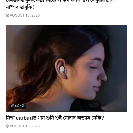
চামগুৰিত কুৰুক্ষেত্ৰ! বিজেপি কৰ্মীক পি*ষ্টল দেখুৱাই প্ৰাণ
না*শৰ ভাবুকি!
AUGUST 10, 2026
জীৱনশৈলী
নিশা earbudত গান শুনি শুই যোৱাৰ অভ্যাস নেকি?
AUGUST 10, 2026