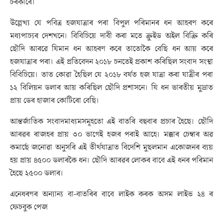
চৰকাৰে।
উল্লেখ্য যে পবিত্ৰ হজযাত্ৰাৰ পৰা বিপুল পৰিমানৰ ধন আহৰণ কৰে
মধ্যপাচ্যৰ দেশখনে। বিবিচিয়ে দাবী কৰা মতে ক্ৰুইড অইল বিক্ৰি কৰি
ছৌদি আৰৱে যিমান ধন আহৰণ কৰে তাতোকৈ বেছি ধন আয় কৰে
হজযাত্ৰাৰ পৰা। এই প্ৰতিবেদন ২০১৮ চনতেই প্ৰকাশ কৰিছিল সংবাদ সংস্থা
বিবিচিয়ে। তাত কোৱা হৈছিল যে ২০১৮ বৰ্ষত হজ যাত্ৰা কৰা যাত্ৰীৰ পৰা
১২ বিলিয়ন ডলাৰ আয় কৰিছিল ছৌদি প্ৰশাসনে। যি ধন ভাৰতীয় মুদ্ৰাত
প্ৰায় ডেৰ হাজাৰ কোটিৰো বেছি।
আন্তৰ্জাতিক সংবাদমাধ্যমসমূহতো এই বাতৰি বহুবাৰ প্ৰচাৰ হৈছে। ছৌদি
আৰৱৰ ৰাজহৰ প্ৰায় ৩০ ভাগেই হজৰ পৰাই আহে। মক্কাৰ চেম্বাৰ অৱ
কমাৰ্ছে জনোৱা অনুসৰি এই তীৰ্থযাত্ৰাত বিদেশি মুছলমান একোজনৰ ব্যয়
হয় প্ৰায় ৪৫০০ ডলাৰকৈ ধন। ছৌদি আৰৱৰ লোকৰ বাবে এই ধনৰ পৰিমান
হৈছে ২৫০০ ডলাৰ।
এনেধৰণৰ অন্যান্য বা-বাতৰিৰ বাবে লাইক কৰক অসম লাইভ ২৪ ৰ
ফেচবুক পেজ