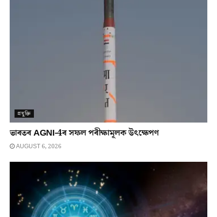
প্ৰযুক্তি
ভাৰতৰ AGNI-4ৰ সফল পৰীক্ষামূলক উৎক্ষেপণ
AUGUST 6, 2026