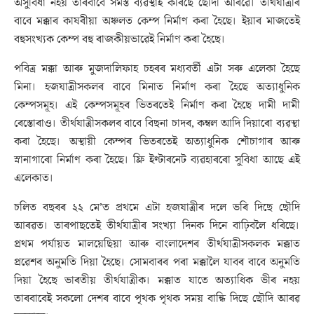
অসুবিধা নহয় তাৰবাবে সমস্ত ব্যৱস্থাই কৰিছে ছৌদী আৰৱে। তীৰ্থযাত্ৰীৰ
বাবে মক্কাৰ কাষৰীয়া অঞ্চলত কেম্প নিৰ্মাণ কৰা হৈছে। ইয়াৰ মাজতেই
বহুসংখ্যক কেম্প বহু ৰাজকীয়ভাৱেই নিৰ্মাণ কৰা হৈছে।
পবিত্ৰ মক্কা আৰু মুজদালিফাহ চহৰৰ মধ্যবৰ্তী এটা সৰু এলেকা হৈছে
মিনা। হজযাত্ৰীসকলৰ বাবে মিনাত নিৰ্মাণ কৰা হৈছে অত্যাধুনিক
কেম্পসমূহ। এই কেম্পসমূহৰ ভিতৰতেই নিৰ্মাণ কৰা হৈছে দামী দামী
ৰেস্তোৰাও। তীৰ্থযাত্ৰীসকলৰ বাবে বিছনা চাদৰ, কম্বল আদি দিয়াৰো ব্যৱস্থা
কৰা হৈছে। অস্থায়ী কেম্পৰ ভিতৰতেই অত্যাধুনিক শৌচাগাৰ আৰু
স্নানাগাৰো নিৰ্মাণ কৰা হৈছে। ফ্ৰি ইণ্টাৰনেট ব্যৱহাৰৰো সুবিধা আছে এই
এলেকাত।
চলিত বছৰৰ ২২ মে’ত প্ৰথমে এটা হজযাত্ৰীৰ দলে ভৰি দিছে ছৌদি
আৰৱত। তাৰপাছতেই তীৰ্থযাত্ৰীৰ সংখ্যা দিনক দিনে বাঢ়িবলৈ ধৰিছে।
প্রথম পৰ্যায়ত মালয়েছিয়া আৰু বাংলাদেশৰ তীৰ্থযাত্ৰীসকলক মক্কাত
প্ৰৱেশৰ অনুমতি দিয়া হৈছে। সোমবাৰৰ পৰা মক্কালৈ যাবৰ বাবে অনুমতি
দিয়া হৈছে ভাৰতীয় তীৰ্থযাত্ৰীক। মক্কাত যাতে অত্যাধিক ভীৰ নহয়
তাৰবাবেই সকলো দেশৰ বাবে পৃথক পৃথক সময় বান্ধি দিছে ছৌদি আৰৱ