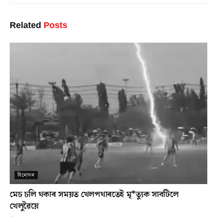
Related
Posts
বিনোদন
মেচ চলি থকাৰ সময়ত খেলপথাৰতেই মৃ*ত্যুক সাবটিলে
খেলুৱৈয়ে