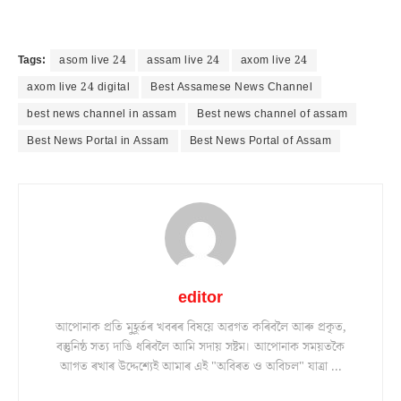
Tags:
asom live 24
assam live 24
axom live 24
axom live 24 digital
Best Assamese News Channel
best news channel in assam
Best news channel of assam
Best News Portal in Assam
Best News Portal of Assam
editor
আপোনাক প্ৰতি মুহূৰ্তৰ খবৰৰ বিষয়ে অৱগত কৰিবলৈ আৰু প্ৰকৃত,
বস্তুনিষ্ঠ সত্য দাঙি ধৰিবলৈ আমি সদায় সষ্টম। আপোনাক সময়তকৈ
আগত ৰখাৰ উদ্দেশ্যেই আমাৰ এই "অবিৰত ও অবিচল" যাত্ৰা ...