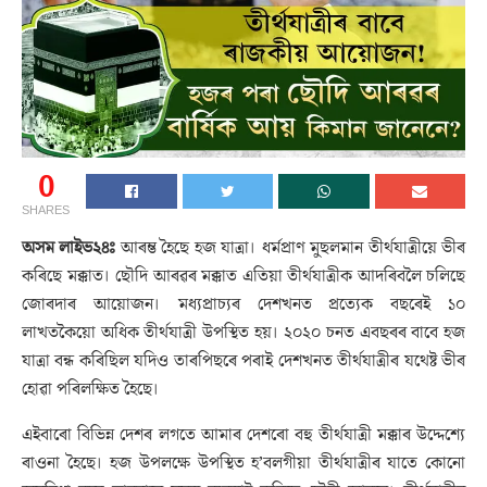
0
SHARES
অসম লাইভ২৪ঃ
আৰম্ভ হৈছে হজ যাত্ৰা। ধৰ্মপ্ৰাণ মুছলমান তীৰ্থযাত্ৰীয়ে ভীৰ
কৰিছে মক্কাত। ছৌদি আৰৱৰ মক্কাত এতিয়া তীৰ্থযাত্ৰীক আদৰিবলৈ চলিছে
জোৰদাৰ আয়োজন। মধ্যপ্ৰাচ্যৰ দেশখনত প্ৰত্যেক বছৰেই ১০
লাখতকৈয়ো অধিক তীৰ্থযাত্ৰী উপস্থিত হয়। ২০২০ চনত এবছৰৰ বাবে হজ
যাত্ৰা বন্ধ কৰিছিল যদিও তাৰপিছৰে পৰাই দেশখনত তীৰ্থযাত্ৰীৰ যথেষ্ট ভীৰ
হোৱা পৰিলক্ষিত হৈছে।
এইবাৰো বিভিন্ন দেশৰ লগতে আমাৰ দেশৰো বহু তীৰ্থযাত্ৰী মক্কাৰ উদ্দেশ্যে
ৰাওনা হৈছে। হজ উপলক্ষে উপস্থিত হ’বলগীয়া তীৰ্থযাত্ৰীৰ যাতে কোনো