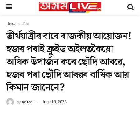
Home
বিবিধ
তীৰ্থযাত্ৰীৰ বাবে ৰাজকীয় আয়োজন!
হজৰ পৰাই ক্ৰুইড অইলতকৈয়ো
অধিক উপাৰ্জন কৰে ছৌদি আৰৱে,
হজৰ পৰা ছৌদি আৰৱৰ বাৰ্ষিক আয়
কিমান জানেনে?
by
editor
June 10, 2023