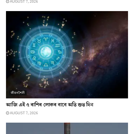
AUGUST 7, 2026
জীৱনশৈলী
আজি এই ৫ ৰাশিৰ লোকৰ বাবে অতি শুভ দিন
AUGUST 7, 2026