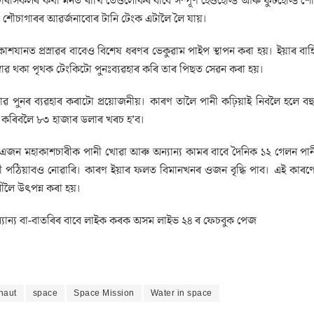
ৰীসকলৰ কথা মনত ৰাখি তেওঁলোকৰ বাবে সম্পূৰ্ণ হেণ্ডহোল্ড আৰু ফুটহোল্ড শৌচাগ
ে শৌচাগাৰৰ আৱৰ্জনাবোৰ টানি টেংক এটালৈ লৈ যায়।
াশযানত প্ৰস্ৰাৱৰ বাবেও বিশেষ ধৰণৰ ভেকুৱাম পাইপ স্থাপন কৰা হয়। ইয়াৰ বা
স্ৰাৱ থকা পৃথক টেংকিটো পুনঃব্যৱহাৰ কৰি তাৰ পিছত সেৱন কৰা হয়।
্ৰাৱ পুনৰ ব্যৱহাৰ কৰাটো প্ৰয়োজনীয়। কাৰণ তালৈ পানী কঢ়িয়াই নিবলৈ হলে 
 কৰিবলৈ ৮৩ হাজাৰ ডলাৰ খৰচ হ’ব।
এজন মহাকাশচাৰীক পানী খোৱা আৰু অন্যান্য কামৰ বাবে দৈনিক ১২ গেলন পানীৰ
 পঠিয়াবও নোৱাৰি। কাৰণ ইয়াৰ ফলত বিমানখনৰ ওজন বৃদ্ধি পাব। এই কাৰণেই বিজ্
লৈ উৎপন্ন কৰা হয়।
যান্য বা-বাতৰিৰ বাবে লাইক কৰক অসম লাইভ ২৪ ৰ ফেচবুক পেজ
naut
space
Space Mission
Water in space