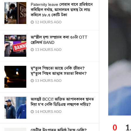
Paternity leave লোৱাৰ বাবে প্ৰতিষ্ঠানে
কৰিছিল বৰ্খাস্ত, আদালতৰ দ্বাৰস্থ হৈ লাভ
কৰিলে ১৮.৫ কোটি টকা
12 HOURS AGO
অ*শ্লীল দৃশ্য সম্প্ৰচাৰ কৰা ৫০টা OTT
প্লেটফৰ্ম BAND
13 HOURS AGO
মৃ*ত্যুৰ পিছতো আছে নেকি জীৱন?
মৃ*ত্যুৰ পিছৰ আত্মাৰ সত্যতা কিমান?
13 HOURS AGO
অসন্তুষ্ট BCCI! অজিত আগাৰকাৰৰ স্থানত
দিয়া হ’ব নেকি ভিভিএছ লক্ষ্মণক দায়িত্ব?
14 HOURS AGO
0
1
জেঠীৰ উৎপাতত অতিষ্ঠ হৈছে নেকি?