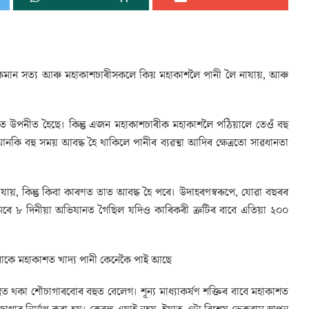
কিমান সত্য আৰু মহাকাশচাৰীসকলে কিয় মহাকাশলৈ পানী লৈ নাযায়, আৰু
ত উপনীত হৈছে। কিন্তু এজন মহাকাশচাৰীক মহাকাশলৈ পঠিয়ালে তেওঁ বহু
ি বহু সময় আবদ্ধ হৈ থাকিলে পানীৰ ব্যৱস্থা আদিৰ ক্ষেত্ৰতো সাৱধানতা
ায়, কিন্তু কিবা কাৰণত তাত আবদ্ধ হৈ পৰে। উদাহৰণস্বৰূপে, যোৱা বছৰৰ
ৰে ৮ দিনীয়া অভিযানত গৈছিল যদিও কাৰিকৰী ত্ৰুটিৰ বাবে এতিয়া ২০০
োকে মহাকাশত খাদ্য পানী কেনেকৈ পাই আছে
িত থকা শৌচাগাৰবোৰ বহুত বেলেগ। শূন্য মাধ্যাকৰ্ষণ শক্তিৰ বাবে মহাকাশত