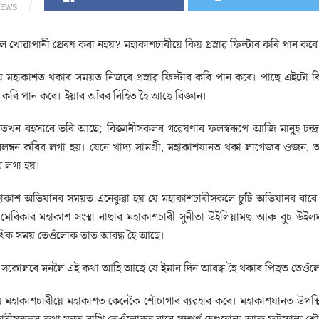
IEWS
ৈ খোৱাপানী প্ৰেৰণ কৰা নহয়? মহাকাশচাৰীয়ে কিয় প্ৰস্ৰাৱ ফিল্টাৰ কৰি পান কৰে
়ে মহাকাশত থকাৰ সময়ত নিজৰে প্ৰস্ৰাৱ ফিল্টাৰ কৰি পান কৰে। পাছে এইটো 
টাৰ কৰি পান কৰে। ইয়াৰ আঁৰৰ নিহিত হৈ আছে বিজ্ঞান।
খন ৰহস্যৰে ভৰি আছে; বিজ্ঞানীসকলৰ গৱেষণাৰ ফলস্বৰূপে আজি মানুহ চন্দ্ৰ
ম্বন কৰিব লগা হয়। যেনে খাদ্য সামগ্ৰী, মহাকাশযানত থকা লাগেজৰ ওজন, আনক
ব লগা হয়।
হাকাশ অভিযানৰ সময়ত এনেকুৱা হয় যে মহাকাশচাৰীসকলে চুটি অভিযানৰ বাবে য
েৰিকাৰ মহাকাশ সংস্থা নাছাৰ মহাকাশচাৰী সুনীতা উইলিয়ামছ আৰু বুচ উইলম
িক সময় তেওঁলোক তাত আবদ্ধ হৈ আছে।
ো সকোলৰে মনলৈ এই কথা আহি আছে যে ইমান দিন আবদ্ধ হৈ থকাৰ পিছত তেওঁল
ন হয় মহাকাশচাৰীয়ে মহাকাশত কেনেকৈ শৌচাগাৰ ব্যৱহাৰ কৰে। মহাকাশযানত উপস্থ