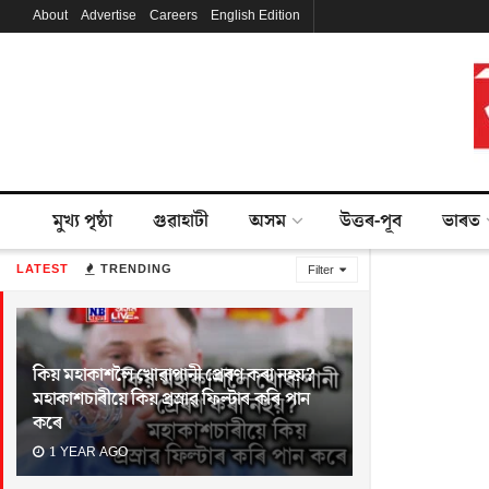
About
Advertise
Careers
English Edition
মুখ্য পৃষ্ঠা
গুৱাহাটী
অসম
উত্তৰ-পূব
ভাৰত
LATEST
TRENDING
Filter
কিয় মহাকাশলৈ খোৱাপানী প্ৰেৰণ কৰা নহয়?
মহাকাশচাৰীয়ে কিয় প্ৰস্ৰাৱ ফিল্টাৰ কৰি পান
কৰে
1 YEAR AGO