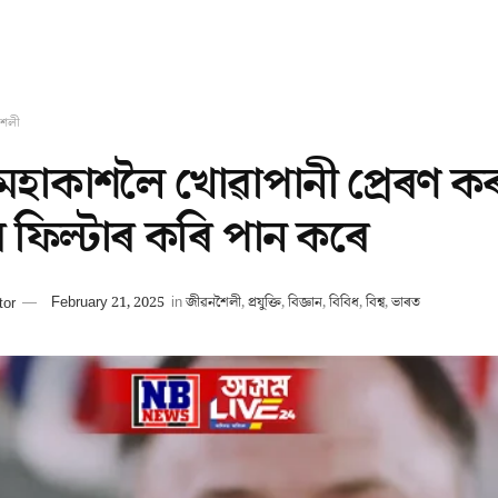
শৈলী
 মহাকাশলৈ খোৱাপানী প্ৰেৰণ কৰ
ৰাৱ ফিল্টাৰ কৰি পান কৰে
tor
February 21, 2025
in
জীৱনশৈলী
,
প্ৰযুক্তি
,
বিজ্ঞান
,
বিবিধ
,
বিশ্ব
,
ভাৰত