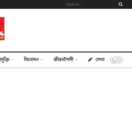
্ৰযুক্তি
বিনোদন
জীৱনশৈলী
লেখা