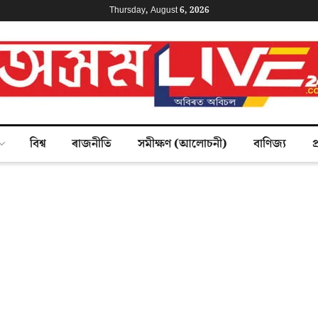
Thursday, August 6, 2026
বিশ্ব
ৰাজনীতি
সমীক্ষণ (আলোচনী)
বাণিজ্য
প