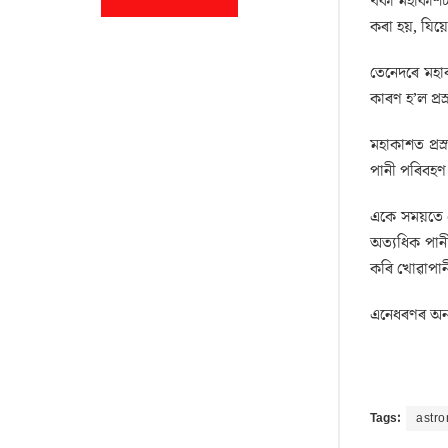
থকা মহাকাশচা
কৰা হয়, যিয়
তেনেদৰে মহাক
কাৰণ হ’ল প্ৰ
মহাকাশত প্ৰস
পানী পৰিবহণ
একে সময়তে 
অত্যধিক পানী
কৰি খোৱাপানী
এনেধৰণৰ অন্
Tags:
astro