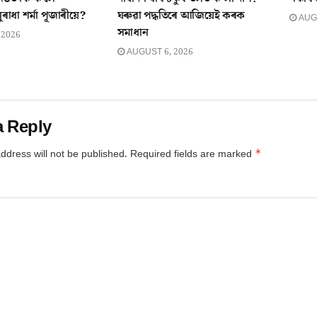
ুৰাধা শৰ্মা পূজাৰীয়ে?
ঘৰুৱা পদ্ধতিৰে আজিয়েই কৰক
AUGU
সমাধান
 2026
AUGUST 6, 2026
a Reply
*
ddress will not be published.
Required fields are marked
*