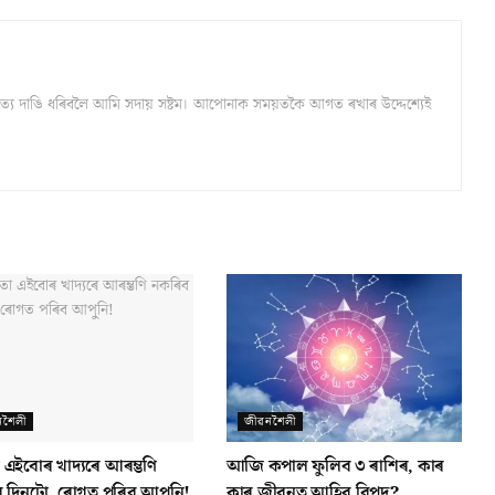
্ঠ সত্য দাঙি ধৰিবলৈ আমি সদায় সষ্টম। আপোনাক সময়তকৈ আগত ৰখাৰ উদ্দেশ্যেই
নশৈলী
জীৱনশৈলী
 এইবোৰ খাদ্যৰে আৰম্ভণি
আজি কপাল ফুলিব ৩ ৰাশিৰ, কাৰ
 দিনটো, ৰোগত পৰিব আপুনি!
কাৰ জীৱনত আহিব বিপদ?