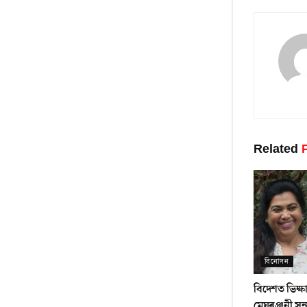
Related
P
বিনোদন
বিদেশত ভিক্ষা
মেঘৰঞ্জনী সন্