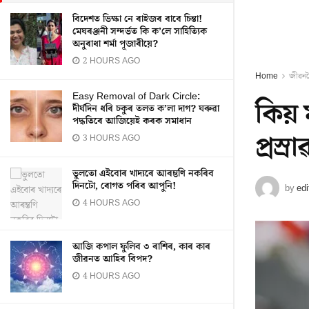
বিদেশত ভিক্ষা নে ৰাইজৰ বাবে চিন্তা!
মেঘৰঞ্জনী সন্দৰ্ভত কি ক’লে সাহিত্যিক
অনুৰাধা শৰ্মা পূজাৰীয়ে?
2 HOURS AGO
Home
জীৱন
Easy Removal of Dark Circle:
কিয়
দীৰ্ঘদিন ধৰি চকুৰ তলত ক’লা দাগ? ঘৰুৱা
পদ্ধতিৰে আজিয়েই কৰক সমাধান
প্ৰস্
3 HOURS AGO
ভুলতো এইবোৰ খাদ্যৰে আৰম্ভণি নকৰিব
দিনটো, ৰোগত পৰিব আপুনি!
by
edi
4 HOURS AGO
আজি কপাল ফুলিব ৩ ৰাশিৰ, কাৰ কাৰ
জীৱনত আহিব বিপদ?
4 HOURS AGO