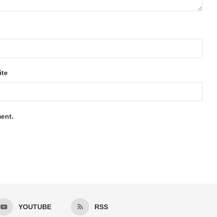
ite
ment.
YOUTUBE
RSS