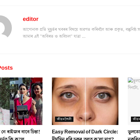
editor
আপোনাক প্ৰতি মুহূৰ্তৰ খবৰৰ বিষয়ে অৱগত কৰিবলৈ আৰু প্ৰকৃত, বস্তুনিষ
আমাৰ এই "অবিৰত ও অবিচল" যাত্ৰা ...
osts
জীৱনশৈলী
জীৱ
 নে ৰাইজৰ বাবে চিন্তা!
Easy Removal of Dark Circle:
ভুলতো
দৰ্ভত কি ক’লে
দীৰ্ঘদিন ধৰি চকুৰ তলত ক’লা দাগ?
নকৰিব