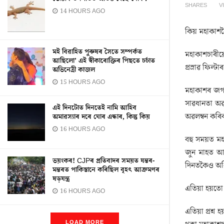
SHARES
V
14 HOURS AGO
কিয় মহাকাশল
মই বিৱাহিত পুৰুষৰ সৈতে সম্পৰ্কত
মহাকাশচাৰীয
আছিলো’ এই স্বীকাৰোক্তিৰ পিছতে চৰ্চাত
প্ৰস্ৰাৱ ফিল্
অভিনেত্ৰী কাজল
15 HOURS AGO
মহাকাশৰ জগত
সাৱধানতা অৱল
এই দিনটোত দিনতেই নামি আহিব
অৱলম্বন কৰি
অমাৱস্যাৰ দৰে ঘোৰ এন্ধাৰ, কিন্তু কিয়
16 HOURS AGO
বহু সময়ত ম
জুন মাহত আম
ভয়ংকৰ! CJPৰ প্ৰতিবাদৰ সময়ত যন্তৰ-
দিনতকৈও অধ
মন্তৰত পাকিস্তানে কৰিছিল বৃহৎ আক্ৰমণৰ
ষড়যন্ত্ৰ
এতিয়া হয়ত
16 HOURS AGO
এতিয়া প্ৰশ্
LOAD MORE