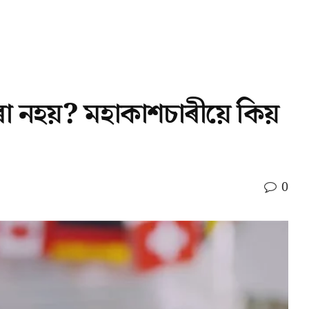
া নহয়? মহাকাশচাৰীয়ে কিয়
0