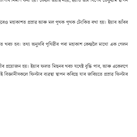
াৰ নিৰ্মাণ কৰা হয়। কেৱল এয়াই নহয়, ইয়াত এটা বিশেষ ভেকুৱাম স্থাপন
হিৰেও মহাকাশত প্ৰস্ৰাৱ আৰু মল পৃথক পৃথক টেংকিত ৰখা হয়। ইয়াৰ আঁৰৰ
বহুত খৰচ হব। তথ্য অনুসৰি পৃথিৱীৰ পৰা মহাকাশ কেন্দ্ৰলৈ মাথো এক গেলন
 প্ৰয়োজন হয়। ইয়াৰ ফলত মিছনৰ খৰচ যথেষ্ট বৃদ্ধি পাব, আৰু একেলগে
ঞানীসকলে ফিল্টাৰ ব্যৱস্থা স্থাপন কৰিছে যাৰ জৰিয়তে প্ৰস্ৰাৱ ফিল্টাৰ