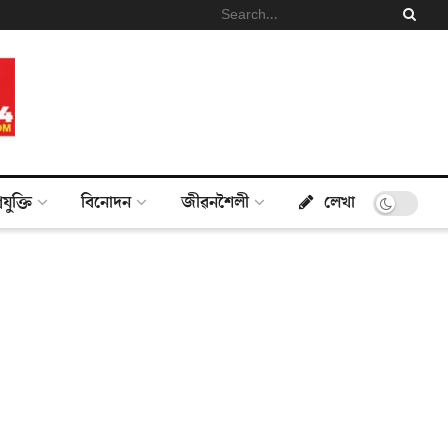
্ৰযুক্তি
বিনোদন
জীৱনশৈলী
লেখা