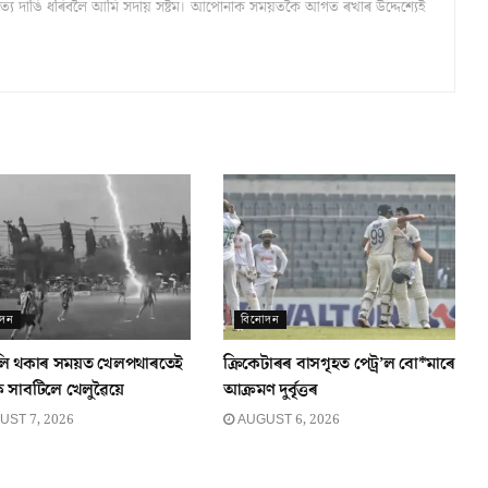
্ঠ সত্য দাঙি ধৰিবলৈ আমি সদায় সষ্টম। আপোনাক সময়তকৈ আগত ৰখাৰ উদ্দেশ্যেই
োদন
বিনোদন
লি থকাৰ সময়ত খেলপথাৰতেই
ক্ৰিকেটাৰৰ বাসগৃহত পেট্ৰ’ল বো*মাৰে
ুক সাবটিলে খেলুৱৈয়ে
আক্ৰমণ দুৰ্বৃত্তৰ
ST 7, 2026
AUGUST 6, 2026