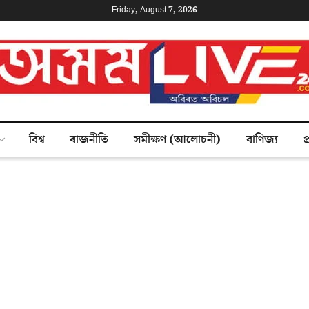
Friday, August 7, 2026
বিশ্ব
ৰাজনীতি
সমীক্ষণ (আলোচনী)
বাণিজ্য
প