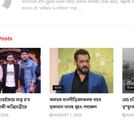
আপোনাক প্ৰতি মুহূৰ্তৰ খবৰৰ বিষয়ে অৱগত কৰিবলৈ আৰু প্ৰকৃত, বস্তুনিষ
আমাৰ এই "অবিৰত ও অবিচল" যাত্ৰা ...
osts
অসম
বিন
োৱাকৈয়ে মাতৃ হ’ব
অসমৰ বানপীড়িতসকলৰ বাবে
মেচ চ
ী অভিনেত্ৰীয়ে
ছালমান খানৰ বৃহৎ পদক্ষেপ
মৃ*ত্য
 2026
AUGUST 7, 2026
AUGU