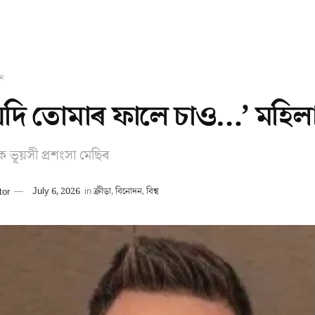
ন
যদি তোমাৰ ফালে চাও…’ মহিলা
ক ভূয়সী প্ৰশংসা মেছিৰ
tor
July 6, 2026
in
ক্ৰীড়া
,
বিনোদন
,
বিশ্ব