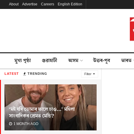
About
Advertise
Careers
English Edition
মুখ্য পৃষ্ঠা
গুৱাহাটী
অসম
উত্তৰ-পূব
ভাৰত
LATEST
TRENDING
Filter
‘মই যদি তোমাৰ ফালে চাও…’ মহিলা
সাংবাদিকৰ প্ৰেমত মেছি?
1 MONTH AGO