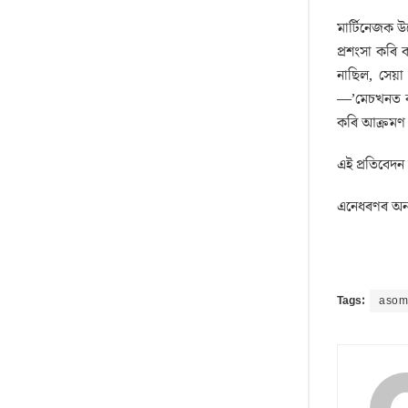
মাৰ্টিনেজক 
প্ৰশংসা কৰি
নাছিল, সেয়
—’মেচখনত বহু
কৰি আক্ৰমণ
এই প্ৰতিবেদন
এনেধৰণৰ অন্
Tags:
asom