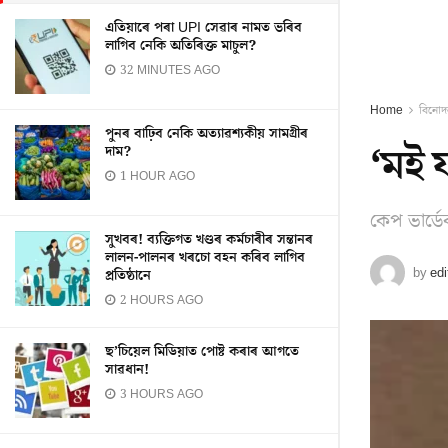
এতিয়াৰে পৰা UPI সেৱাৰ নামত ভৰিব
লাগিব নেকি অতিৰিক্ত মাচুল?
32 MINUTES AGO
Home
বিনোদ
পুনৰ বাঢ়িব নেকি অত্যাৱশ্যকীয় সামগ্ৰীৰ
‘মই 
দাম?
1 HOUR AGO
কেপ ভাৰ্ডে
সুখবৰ! ব্যক্তিগত খণ্ডৰ কৰ্মচাৰীৰ সন্তানৰ
লালন-পালনৰ খৰচো বহন কৰিব লাগিব
by
edi
প্ৰতিষ্ঠানে
2 HOURS AGO
ছ’চিয়েল মিডিয়াত পোষ্ট কৰাৰ আগতে
সাৱধান!
3 HOURS AGO