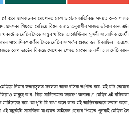
nd of 32ৰ শ্বাসৰুদ্ধকৰ মেচখনত কেপ ভাৰ্ডেক অতিৰিক্ত সময়ত ৩–২ গ’লত
দ্য প্ৰদৰ্শনৰ পিছতো মেছিয়ে বিশ্বৰ অজস্ৰ অনুৰাগীৰ মাজত এইবাৰ অন্য এটা
ৰটোত মেছিৰ সৈতে সাঙুৰ খাইছে আৰ্জেণ্টিনাৰ সুন্দৰী সাংবাদিক ছোফী
েজ নামৰ সাংবাদিকগৰাকীৰ সৈতে মেছিৰ সম্পৰ্কৰ গুজৱ ওলাই আছিল। অৱশ্যে
জতে কেপ ভাৰ্ডেৰ বিৰুদ্ধে মেছখনৰ শেষত কেমেৰাত বন্দী হ’ল মেছি আৰু
ি মেছিয়ে নিজৰ স্বভাৱসুলভ সৰলতা আৰু ৰসিক ভংগীত কয়-‘মই যদি তোমাৰ
তিয়াও মানুহে ক’ব- কিয় মাৰ্টিনেজক সম্ভাষণ জনালা?’ মেছিৰ এই ৰসিকতা
ত মাৰ্টিনেজে কয়-‘আপুনি যি কথা কলে তাক মই আন্তিৰকতাৰে সন্মান কৰো,
 এই মহূৰ্তটো সামজিক মাধ্যমত ভাইৰেল হোৱাৰ পিছতে পুনৰাই মেছিক লৈ