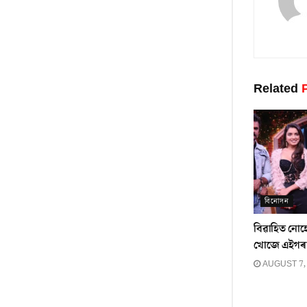
Related
P
বিনোদন
বিৱাহিত নোহ
খোজে এইগৰাক
AUGUST 7,