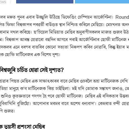
IEWS
লৰ মঞ্চত পুনৰ এবাৰ উজ্জ্বলি উঠিছে ডিফেণ্ডিং চেম্পিয়ন আৰ্জেণ্টিনা। Rou
লিত ফিফা বিশ্বকাপৰ পৰৱৰ্তী ৰাউণ্ডত স্থান নিশ্চিত কৰিলে মেছিয়ে। মেচখনত অনব
োনাম দখল কৰিছে। ছ’চিয়েল মিডিয়াত মেছিৰ অনুৰাগীসকলৰ মাজত গুজব উঠা খব
নাম। বিশ্বকাপ আৰম্ভ হোৱাৰো বহুদিন আগৰে পৰাই আৰ্জেণ্টিনাৰ ছোফী মাৰ্টিন
ৈসকলৰ এনে ধৰণৰ বাতৰিৰ কোনো সত্যতা নিৰূপণ কৰিব নোৱাৰি, কিন্তু ইয়াৰ মা
াদিক ছোফি মাৰ্টিনেজৰ এক বিশেষ দৃশ্য।
শ্বজুৰি চৰ্চিত হোৱা সেই দৃশ্যত?
োৱাৰ পিছত মেছিৰ এক সাক্ষাৎকাৰৰ বাবে মেছিৰ ওচৰলৈ অহা মাৰ্টিনেজক দেখ
তিয়া মানুহে ক’ব মাৰ্টিনেজক কিয় চাইছিলা। মই যদি তোমাক সম্ভাষণ জনাও, তে
 শুনিও কৃতজ্ঞতাৰে গদগদ হৈ পৰে ছোফী মাৰ্টিনেজ। মেছিৰ এই ৰসিকতাৰ উত্তৰ
িধাখিনি বুজিছোঁ। আপোনাৰ মৰমৰ বাবে অশেষ ধন্যবাদ’। কেমৰাত বন্দী হোৱা
ৰণি গুজৱ।
ক ভূয়সী প্ৰশংসা মেছিৰ