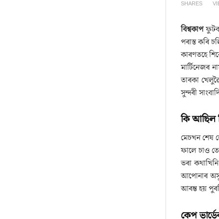
SHARES
V
বিশ্বকাপ
ফুটব
পৰাস্ত কৰি চ
কাৰণতহে শিৰ
মাৰ্টিনেজৰ 
তাৰকা খেলুৱ
সুন্দৰী সাংব
কি আছিল বি
মেচখন শেষ হ
ফালে চাও তে
ভৰা কথাখিনি
আপোনাৰ অসুব
আৰম্ভ হয় পু
কেপ ভাৰ্ডে