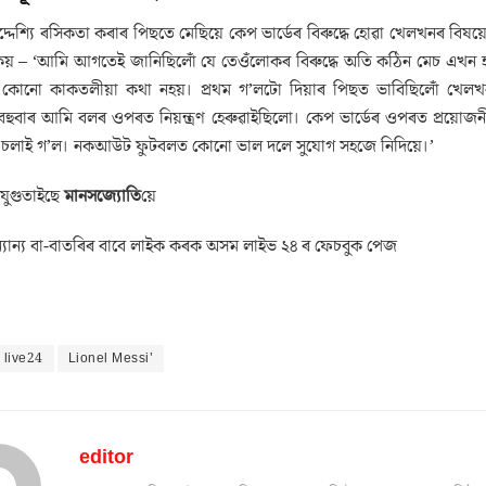
উদ্দেশ্যি ৰসিকতা কৰাৰ পিছতে মেছিয়ে কেপ ভাৰ্ডেৰ বিৰুদ্ধে হোৱা খেলখনৰ ব
 কয় – ‘আমি আগতেই জানিছিলোঁ যে তেওঁলোকৰ বিৰুদ্ধে অতি কঠিন মেচ এখন হ’ব।
া কোনো কাকতলীয়া কথা নহয়। প্ৰথম গ’লটো দিয়াৰ পিছত ভাবিছিলোঁ খেলখন 
বাৰ আমি বলৰ ওপৰত নিয়ন্ত্ৰণ হেৰুৱাইছিলো। কেপ ভাৰ্ডেৰ ওপৰত প্ৰয়োজনীয় 
 চলাই গ’ল। নকআউট ফুটবলত কোনো ভাল দলে সুযোগ সহজে নিদিয়ে।’
 যুগুতাইছে
মানসজ্যোতি
য়ে
যান্য বা-বাতৰিৰ বাবে লাইক কৰক অসম লাইভ ২৪ ৰ ফেচবুক পেজ
 live24
Lionel Messi'
editor