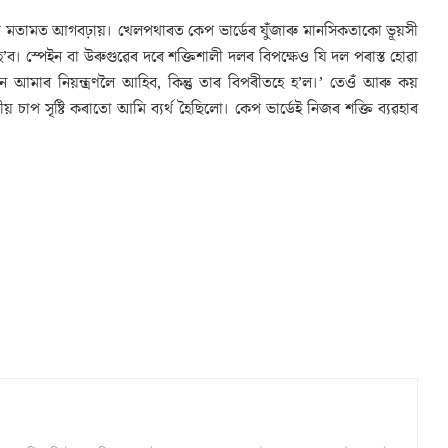
িষয়ে মতামত আগবঢ়ায়। খেলপথাৰত কেপ ভাৰ্ডেৰ যুঁজাৰু মানসিকতাকো ভূয়সী
 স্পেইন বা উৰুগুৱেৰ দৰে শক্তিশালী দলৰ বিপক্ষেও যি দল পৰাস্ত হোৱা
আমাৰ নিয়ন্ত্ৰণলৈ আহিব, কিন্তু তাৰ বিপৰীতহে হ’ল।’ তেওঁ আৰু কয়
চাপ সৃষ্টি কৰাতো আমি ব্যৰ্থ হৈছিলো। কেপ ভাৰ্ডেই নিজৰ শক্তি ব্যৱহাৰ