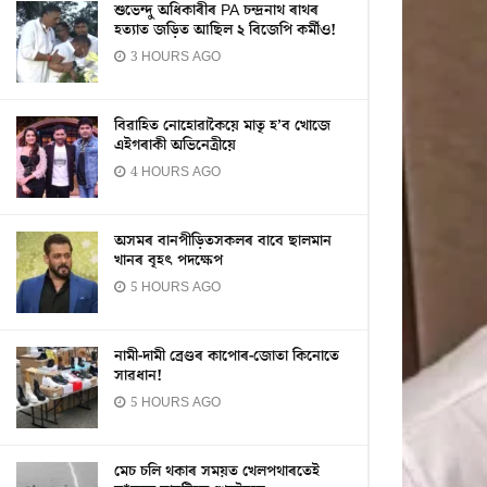
শুভেন্দু অধিকাৰীৰ PA চন্দ্ৰনাথ ৰাথৰ
হত্যাত জড়িত আছিল ২ বিজেপি কৰ্মীও!
3 HOURS AGO
বিৱাহিত নোহোৱাকৈয়ে মাতৃ হ’ব খোজে
এইগৰাকী অভিনেত্ৰীয়ে
4 HOURS AGO
অসমৰ বানপীড়িতসকলৰ বাবে ছালমান
খানৰ বৃহৎ পদক্ষেপ
5 HOURS AGO
নামী-দামী ব্ৰেণ্ডৰ কাপোৰ-জোতা কিনোতে
সাৱধান!
5 HOURS AGO
মেচ চলি থকাৰ সময়ত খেলপথাৰতেই