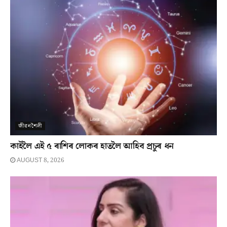
জীৱনশৈলী
কাইলৈ এই ৫ ৰাশিৰ লোকৰ হাতলৈ আহিব প্ৰচুৰ ধন
AUGUST 8, 2026