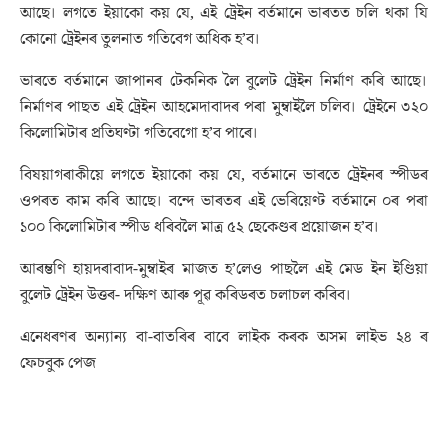
আছে। লগতে ইয়াকো কয় যে, এই ট্ৰেইন বৰ্তমানে ভাৰতত চলি থকা যি
কোনো ট্ৰেইনৰ তুলনাত গতিবেগ অধিক হ’ব।
ভাৰতে বৰ্তমানে জাপানৰ টেকনিক লৈ বুলেট ট্ৰেইন নিৰ্মাণ কৰি আছে।
নিৰ্মাণৰ পাছত এই ট্ৰেইন আহমেদাবাদৰ পৰা মুম্বাইলৈ চলিব। ট্ৰেইনে ৩২০
কিলোমিটাৰ প্ৰতিঘণ্টা গতিবেগো হ’ব পাৰে।
বিষয়াগৰাকীয়ে লগতে ইয়াকো কয় যে, বৰ্তমানে ভাৰতে ট্ৰেইনৰ স্পীডৰ
ওপৰত কাম কৰি আছে। বন্দে ভাৰতৰ এই ভেৰিয়েণ্ট বৰ্তমানে ০ৰ পৰা
১০০ কিলোমিটাৰ স্পীড ধৰিবলৈ মাত্ৰ ৫২ ছেকেণ্ডৰ প্ৰয়োজন হ’ব।
আৰম্ভণি হায়দৰাবাদ-মুম্বাইৰ মাজত হ’লেও পাছলৈ এই মেড ইন ইণ্ডিয়া
বুলেট ট্ৰেইন উত্তৰ- দক্ষিণ আৰু পূৱ কৰিডৰত চলাচল কৰিব।
এনেধৰণৰ অন্যান্য বা-বাতৰিৰ বাবে লাইক কৰক অসম লাইভ ২৪ ৰ
ফেচবুক পেজ