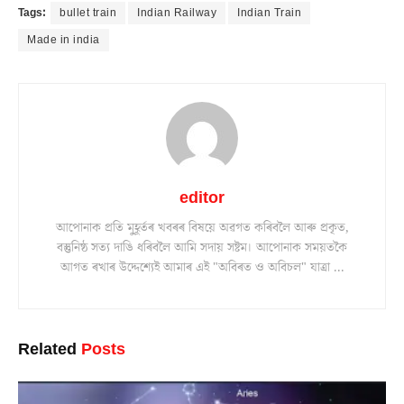
Tags:
bullet train
Indian Railway
Indian Train
Made in india
editor
আপোনাক প্ৰতি মুহূৰ্তৰ খবৰৰ বিষয়ে অৱগত কৰিবলৈ আৰু প্ৰকৃত,
বস্তুনিষ্ঠ সত্য দাঙি ধৰিবলৈ আমি সদায় সষ্টম। আপোনাক সময়তকৈ
আগত ৰখাৰ উদ্দেশ্যেই আমাৰ এই "অবিৰত ও অবিচল" যাত্ৰা ...
Related
Posts