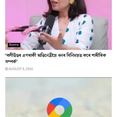
বিনোদন
‘বলীউডৰ এগৰাকী অভিনেত্ৰীয়ে ধনৰ বিনিময়ত কৰে শাৰীৰিক
সম্পৰ্ক’
AUGUST 8, 2026