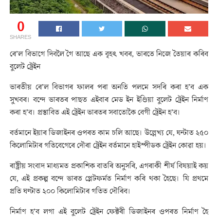
0
SHARES
ৰে’ল বিভাগে দিবলৈ গৈ আছে এক বৃহৎ খবৰ, ভাৰতে নিজে তৈয়াৰ কৰিব
বুলেট ট্ৰেইন
ভাৰতীয় ৰে’ল বিভাগৰ ফালৰ পৰা অনতি পলমে সদৰি কৰা হ’ব এক
সুখবৰ। বন্দে ভাৰতৰ পাছত এইবাৰ মেড ইন ইণ্ডিয়া বুলেট ট্ৰেইন নিৰ্মাণ
কৰা হ’ব। প্ৰস্তাবিত এই ট্ৰেইন ভাৰতৰ সবাতোকৈ বেগী ট্ৰেইন হ’ব।
বৰ্তমানে ইয়াৰ ডিজাইনৰ ওপৰত কাম চলি আছে। উল্লেখ্য যে, ঘন্টাত ২৫০
কিলোমিটাৰ গতিবেগেৰে দৌৰা ট্ৰেইন বৰ্তমানে হাইস্পীডক ট্ৰেইন কোৱা হয়।
ৰাষ্ট্ৰীয় সংবাদ মাধ্যমত প্ৰকাশিক বাতৰি অনুসৰি, এগৰাকী শীৰ্ষ বিষয়াই কয়
যে, এই প্ৰকল্প বন্দে ভাৰত প্লেটফৰ্মত নিৰ্মাণ কৰি থকা হৈছে। যি প্ৰথমে
প্ৰতি ঘণ্টাত ২০০ কিলোমিটাৰ গতিত দৌৰিব।
নিৰ্মাণ হ’ব লগা এই বুলেট ট্ৰেইন ফেক্টৰী ডিজাইনৰ ওপৰত নিৰ্মাণ হৈ