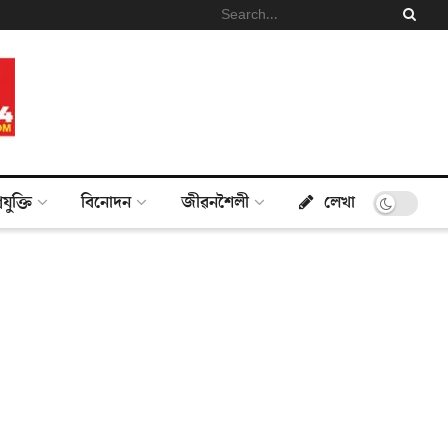
্ৰযুক্তি
বিনোদন
জীৱনশৈলী
লেখা