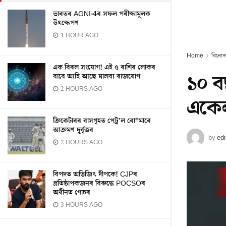
ভাৰতৰ AGNI-4ৰ সফল পৰীক্ষামূলক
উৎক্ষেপণ
1 HOUR AGO
Home
বিনোদ
এক বিৰল সংযোগ! এই ৫ ৰাশিৰ লোকৰ
১০ ব
বাবে আহি আছে মালব্য ৰাজযোগ
2 HOURS AGO
একেল
ক্ৰিকেটাৰৰ বাসগৃহত পেট্ৰ’ল বো*মাৰে
আক্ৰমণ দুৰ্বৃত্তৰ
by
edi
2 HOURS AGO
বিপদত অভিজিৎ দীপকে! CJPৰ
প্ৰতিষ্ঠাপকজনৰ বিৰুদ্ধে POCSOৰ
অধীনত গোচৰ
3 HOURS AGO