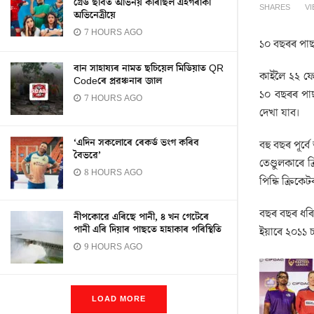
গ্ৰেড ছবিত অভিনয় কৰিছিল এইগৰাকী
SHARES
V
অভিনেত্ৰীয়ে
7 HOURS AGO
১০ বছৰৰ পাছ
বান সাহায্যৰ নামত ছচিয়েল মিডিয়াত QR
কাইলৈ ২২ ফে
Codeৰে প্ৰৱঞ্চনাৰ জাল
১০ বছৰৰ পাছ
7 HOURS AGO
দেখা যাব।
‘এদিন সকলোৰে ৰেকৰ্ড ভংগ কৰিব
বহু বছৰ পূৰ্
বৈভৱে’
তেণ্ডুলকাৰে 
8 HOURS AGO
পিন্ধি ক্ৰিক
বছৰ বছৰ ধৰি
নীপকোৱে এৰিছে পানী, ৪ খন গেটেৰে
পানী এৰি দিয়াৰ পাছতে হাহাকাৰ পৰিস্থিতি
ইয়াৰে ২০১১ 
9 HOURS AGO
LOAD MORE