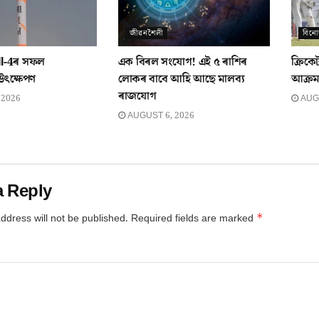
জীৱনশৈলী
বিন
I-4ৰ সফল
এক বিৰল সংযোগ! এই ৫ ৰাশিৰ
ক্ৰিকে
উৎক্ষেপণ
লোকৰ বাবে আহি আছে মালব্য
আক্ৰমণ 
ৰাজযোগ
 2026
AUGU
AUGUST 6, 2026
a Reply
*
ddress will not be published.
Required fields are marked
*