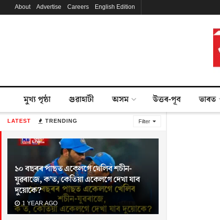
About
Advertise
Careers
English Edition
মুখ্য পৃষ্ঠা
গুৱাহাটী
অসম
উত্তৰ-পূব
ভাৰত
LATEST
TRENDING
Filter
১০ বছৰৰ পাছত একেলগে খেলিব শচীন-
যুৱৰাজে, ক’ত, কেতিয়া একেলগে দেখা যাব
দুয়োকে?
1 YEAR AGO