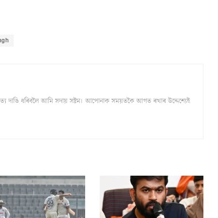
ngh
্ঠ সত্য দাঙি ধৰিবলৈ আমি সদায় সষ্টম। আপোনাক সময়তকৈ আগত ৰখাৰ উদ্দেশ্যেই