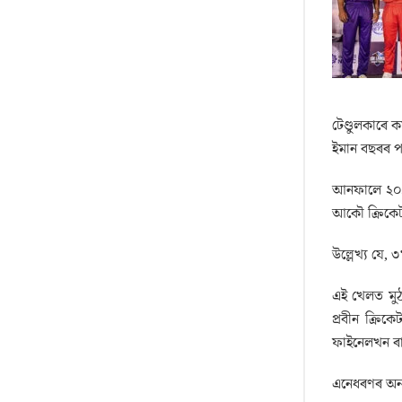
টেণ্ডুলকাৰে 
ইমান বছৰৰ প
আনফালে ২০১১ 
আকৌ ক্ৰিকেট
উল্লেখ্য যে,
এই খেলত মুঠ 
প্ৰবীন ক্ৰিক
ফাইনেলখন ৰায
এনেধৰণৰ অন্