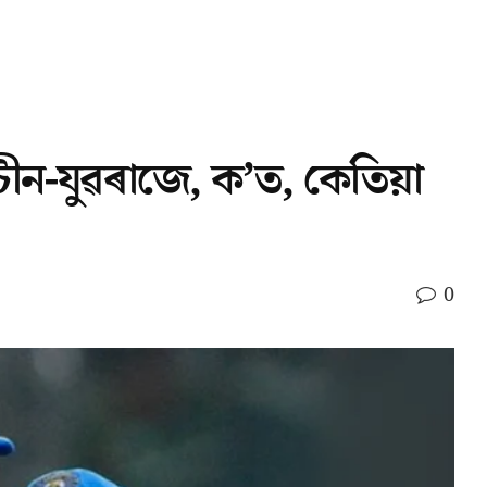
ন-যুৱৰাজে, ক’ত, কেতিয়া
0