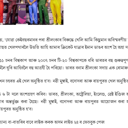
কয়, ‘যোৱা কেইবছৰমানৰ পৰা শ্ৰীলংকাৰ বিৰুদ্ধে খেলি আমি কিছুমান অবিস্মৰণী
াছত খেলপথাৰলৈ উভতি আহি আমাৰ ক্ৰিকেট যাত্ৰাৰ ইমান ডাঙৰ অংশ হৈ অহা দ
চনৰ বিশ্বকাপ আৰু ২০০৭ চনৰ টি-২০ বিশ্বকাপকে ধৰি ভাৰতৰ বহু গুৰুত্বপূৰ্ণ
লৈ ঘূৰি আহিবলৈ বহু আগ্ৰহী হৈ পৰিছো। ভাৰত বনাম শ্ৰীলংকা সদায় এক ৰোম
 ৩খন চহৰত এই খেল অনুষ্ঠিত হ’ব। নৱী মুম্বাই, বদোদৰা আৰু ৰায়পুৰত খেল অনুষ্ঠ
৬ টা দলে অংশগ্ৰহণ কৰিব। ভাৰত, শ্ৰীলংকা, অষ্ট্ৰেলিয়া, ইংলেণ্ড, ৱেষ্ট ইণ্
েটাৰ অন্তৰ্ভুক্ত কৰা হৈছে। নৱী মুম্বাই, বদোদৰা আৰু ৰায়পুৰত আয়োজন কৰ
়পুৰত অনুষ্ঠিত হ’ব।
যান্য বা-বাতৰিৰ বাবে লাইক কৰক অসম লাইভ ২৪ ৰ ফেচবুক পেজ