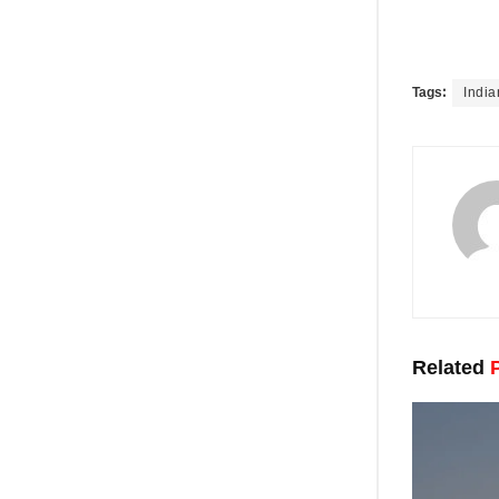
Tags:
India
Related
P