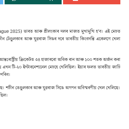
 League 2025) ভাৰত আৰু শ্ৰীলংকাৰ দলৰ মাজত মুখামুখি হ’ব। এই মেচত
ন টেণ্ডুলকাৰ আৰু যুৱৰাজ সিঙৰ দৰে ভাৰতীয় কিংবদন্তি একেলগে খেলা
আন্তঃৰাষ্ট্ৰীয় ক্ৰিকেটত ৩৪ হাজাৰৰো অধিক ৰান আৰু ১০০ শতক অৰ্জন কৰা
ত্ৰ এখন টি-২০ ইণ্টাৰনেশ্যনেল মেচহে খেলিছিল। ইয়াৰ ফলত ভাৰতীয় জাৰ্চি
 পৰিব।
। শচীন তেণ্ডুলকাৰ আৰু যুৱৰাজ সিঙে অগণন অবিস্মৰণীয় খেল খেলিছে।
আছিল।