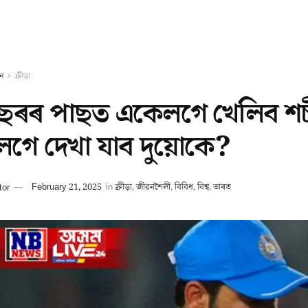
ন
ক্ৰীড়া
ছৰৰ পাছত একেলগে খেলিব শচী
গে দেখা যাব দুয়োকে?
tor
February 21, 2025
in
ক্ৰীড়া
,
জীৱনশৈলী
,
বিবিধ
,
বিশ্ব
,
ভাৰত