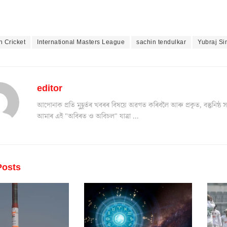
n Cricket
International Masters League
sachin tendulkar
Yubraj Si
editor
আপোনাক প্ৰতি মুহূৰ্তৰ খবৰৰ বিষয়ে অৱগত কৰিবলৈ আৰু প্ৰকৃত, বস্তুনিষ
আমাৰ এই "অবিৰত ও অবিচল" যাত্ৰা ...
osts