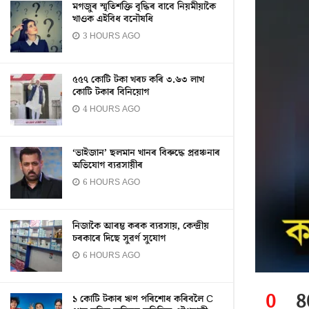
মগজুৰ স্মৃতিশক্তি বৃদ্ধিৰ বাবে নিয়মীয়াকৈ
খাওক এইবিধ বনৌষধি
3 HOURS AGO
৫৫৭ কোটি টকা খৰচ কৰি ৩.৬৩ লাখ
কোটি টকাৰ বিনিয়োগ
4 HOURS AGO
‘ভাইজান’ ছলমান খানৰ বিৰুদ্ধে প্ৰৱঞ্চনাৰ
অভিযোগ ব্যৱসায়ীৰ
6 HOURS AGO
নিজাকৈ আৰম্ভ কৰক ব্যৱসায়, কেন্দ্ৰীয়
চৰকাৰে দিছে সুৱৰ্ণ সুযোগ
6 HOURS AGO
0
8
১ কোটি টকাৰ ঋণ পৰিশোধ কৰিবলৈ C