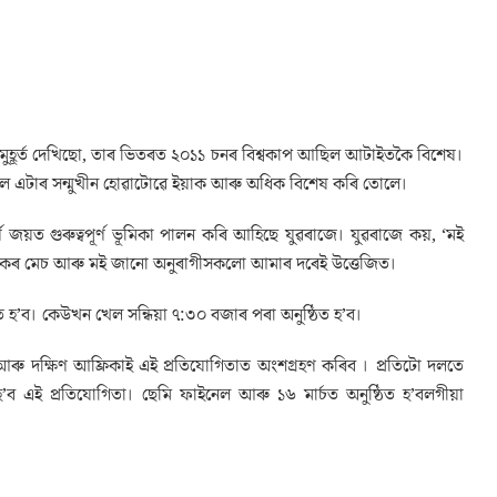
য় মুহূৰ্ত দেখিছো, তাৰ ভিতৰত ২০১১ চনৰ বিশ্বকাপ আছিল আটাইতকৈ বিশেষ।
ল এটাৰ সন্মুখীন হোৱাটোৱে ইয়াক আৰু অধিক বিশেষ কৰি তোলে।
 জয়ত গুৰুত্বপূৰ্ণ ভূমিকা পালন কৰি আহিছে যুৱৰাজে। যুৱৰাজে কয়, ‘মই
াঞ্চকৰ মেচ আৰু মই জানো অনুৰাগীসকলো আমাৰ দৰেই উত্তেজিত।
িত হ’ব। কেউখন খেল সন্ধিয়া ৭:৩০ বজাৰ পৰা অনুষ্ঠিত হ’ব।
ডিজ আৰু দক্ষিণ আফ্ৰিকাই এই প্ৰতিযোগিতাত অংশগ্ৰহণ কৰিব । প্ৰতিটো দলতে
া হ’ব এই প্ৰতিযোগিতা। ছেমি ফাইনেল আৰু ১৬ মাৰ্চত অনুষ্ঠিত হ’বলগীয়া