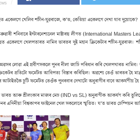
IEWS
ত একেলগে খেলিব শচীন-যুৱৰাজে, ক’ত, কেতিয়া একেলগে দেখা যাব দুয়োকে?
ব্ৰুৱাৰী শনিবাৰে ইণ্টাৰনেশ্যনেল মাষ্টাৰছ লীগত (International Masters
ত একেলগে খেলপতাৰত নামিব ভাৰতৰ দুই মহান ক্ৰিকেটাৰ শচীন-যুৱৰাজ। শচী
বে অৱসৰ লোৱা এই প্ৰবীণসকলে পুনৰ নীলা জাৰ্চি পৰিধান কৰি খেলপথাৰত নামিব। 
ক্ৰিকেটৰ প্ৰতিটো ফৰ্মেটত আধিপত্য বিস্তাৰ কৰিছিল। অৱশ্যে তেওঁ ভাৰতৰ হৈ মা
েটৰ আটাইতকৈ চুটি ফৰ্মেটত তেওঁক পুনৰবাৰ দেখাটো অনুৰাগীৰ বাবে আকৰ্ষণীয় হৈ
 ভাৰত আৰু শ্ৰীলংকাৰ মাজৰ মেচ (IND vs SL) অনুৰাগীক আকৰ্ষণ কৰি তুলিছে
চনৰ এদিনীয়া বিশ্বকাপৰ ফাইনেল খেল সকলোৰে স্মৃতিত। য’ত ভাৰত চেম্পিয়ন 