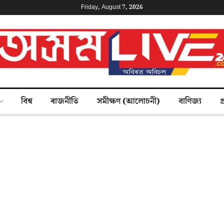
Friday, August 7, 2026
বিশ্ব
ৰাজনীতি
সমীক্ষণ (আলোচনী)
বাণিজ্য
প