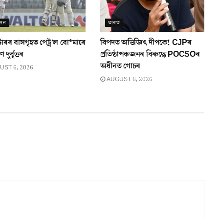
োদন
ভাৰত
টাৰৰ বাসগৃহত পেট্ৰ’ল বো*মাৰে
বিপদত অভিজিৎ দীপকে! CJPৰ
দুৰ্বৃত্তৰ
প্ৰতিষ্ঠাপকজনৰ বিৰুদ্ধে POCSOৰ
অধীনত গোচৰ
ST 6, 2026
AUGUST 6, 2026