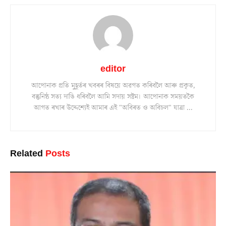
editor
আপোনাক প্ৰতি মুহূৰ্তৰ খবৰৰ বিষয়ে অৱগত কৰিবলৈ আৰু প্ৰকৃত,
বস্তুনিষ্ঠ সত্য দাঙি ধৰিবলৈ আমি সদায় সষ্টম। আপোনাক সময়তকৈ
আগত ৰখাৰ উদ্দেশ্যেই আমাৰ এই "অবিৰত ও অবিচল" যাত্ৰা ...
Related
Posts