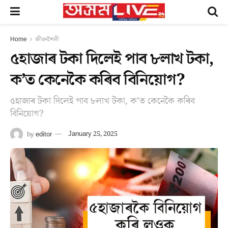
Home
জীৱনশৈলী
৫হাজাৰ টকা দিলেই পাব ৮লাখ টকা,
ক’ত কেনেকৈ কৰিব বিনিয়োগ?
৫হাজাৰ টকা দিলেই পাব ৮লাখ টকা, ক’ত কেনেকৈ কৰিব
বিনিয়োগ?
by
editor
January 25, 2025