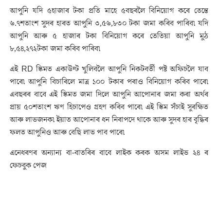
আপুনি যদি ৫হাজাৰ টকা প্ৰতি মাহে ৫বছৰলৈ বিনিয়োগ কৰে তেন্তে
৬.৭শতাংশ সুদৰ হাৰত আপুনি ৩,৫৬,৮৩০ টকা জমা কৰিব পাৰিব৷ যদি
আপুনি আৰু ৫ হাজাৰ টকা বিনিয়োগ কৰে তেতিয়া আপুনি মুঠ
৮,৫৪,২৭২টকা জমা কৰিব পাৰিব৷
এই RD স্কিমত একাউণ্ট খুলিবলৈ আপুনি নিকটবৰ্তী পষ্ট অফিচলৈ যাব
পাৰে৷ আপুনি বিচাৰিলে মাত্ৰ ১০০ টকাৰ পৰাও বিনিয়োগ কৰিব পাৰে৷
এবছৰৰ বাবে এই স্কিমত জমা দিলে আপুনি আপোনাৰ জমা কৰা অৰ্থৰ
প্ৰায় ৫০শতাংশ ঋণ হিচাপেও গ্ৰহণ কৰিব পাৰে৷ এই স্কিম সঁচাই সুৰক্ষিত
আৰু লাভজনক৷ ইয়াত আপোনাৰ ধন নিৰাপদে থাকে আৰু সুদৰ হাৰ বৃদ্ধিৰ
ফলত আপুনিও আৰু বেছি লাভ পাব পাৰে৷
এনেধৰণৰ অন্যান্য বা-বাতৰিৰ বাবে লাইক কৰক অসম লাইভ ২৪ ৰ
ফেচবুক পেজ