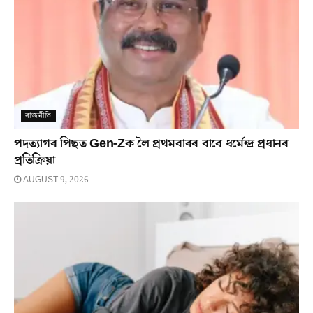
ৰাজনীতি
পদত্যাগৰ পিছত Gen-Zক লৈ প্ৰথমবাৰৰ বাবে ধৰ্মেন্দ্ৰ প্ৰধানৰ
প্ৰতিক্ৰিয়া
AUGUST 9, 2026