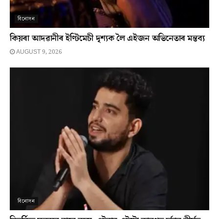
বিনোদন
কিয়ৰা আদৱানীৰ ইণ্টিমেচী দৃশ্যক লৈ এইজন অভিনেতাৰ মন্তব্য
AUGUST 9, 2026
বিনোদন