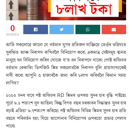
0
SHARES
আমি সকলোৱে জানো যে বৰ্তমান যুগৰ প্ৰতিজন ব্যক্তিয়ে তেওঁৰ ভৱিষ্যত
সুৰক্ষিত আৰু নিৰাপদ ৰাখিবলৈ বিনিয়োগ কৰে৷ একমাত্ৰ সেইসমূহ স্থানত
মানুহে ধন বিনিয়োগ কৰিব খোজে য’ত ধন নিৰাপদে থাকে৷ পোষ্ট অফিচৰ
বৰ্তমান ৰেকাৰিং ডিপজিট স্কিম সকলোতকৈ নিৰাপদ বুলি প্ৰায়সংখ্যকেই
দাবী কৰে৷ আপুনি ৫ হাজাৰকৈ জমা কৰি ৮লাখ কৰিবলৈ কিমান সময়
লাগিব?
২০২৩ চনৰ বাবে পষ্ট অফিচৰ RD স্কিমৰ ওপৰত সুদৰ হাৰ বৃদ্ধি পাইছে৷
পূৰ্বে ৬.২ শতাংশ সুদ আছিল৷ কিন্তু বিগত বছৰ চৰকাৰৰ সিদ্ধান্তত সুদৰ হাৰ
বঢ়াই এতিয়া ৬.৭শতাংশ কৰিছে৷ পষ্ট অফিচৰ বিভিন্ন স্কিমৰ সুদৰ হাৰ প্ৰতি
বছৰে পৰিবৰ্তন হয়৷ যিয়ে আপোনাৰ বিনিয়োগৰ ওপৰতো প্ৰভাৱ পেলাব
পাৰে৷