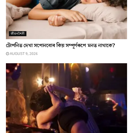
জীৱনশৈলী
টোপনিত দেখা সপোনবোৰ কিয় সম্পূৰ্ণৰূপে মনত নাথাকে?
AUGUST 9, 2026