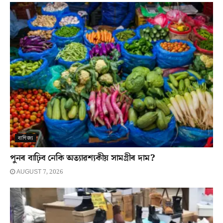
বাণিজ্য
পুনৰ বাঢ়িব নেকি অত্যাৱশ্যকীয় সামগ্ৰীৰ দাম?
AUGUST 7, 2026