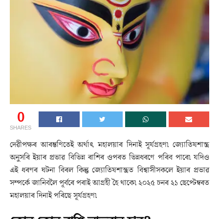
0
SHARES
দেৱীপক্ষৰ আৰম্ভণিতেই অৰ্থাৎ মহালয়াৰ দিনাই সূৰ্যগ্ৰহণ৷ জ্যোতিষশাস্ত্ৰ
অনুসৰি ইয়াৰ প্ৰভাৱ বিভিন্ন ৰাশিৰ ওপৰত ভিন্নধৰণে পৰিব পাৰে৷ যদিও
এই ধৰণৰ ঘটনা বিৰল কিন্তু জ্যোতিষশাস্ত্ৰত বিশ্বাসীসকলে ইয়াৰ প্ৰভাৱ
সম্পৰ্কে জানিবলৈ পূৰ্বৰে পৰাই আগ্ৰহী হৈ থাকে৷ ২০২৫ চনৰ ২১ ছেপ্টেম্বৰত
মহালয়াৰ দিনাই পৰিছে সূৰ্যগ্ৰহণ৷