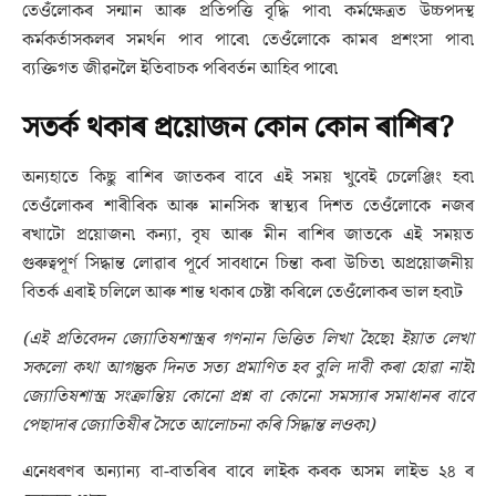
তেওঁলোকৰ সন্মান আৰু প্ৰতিপত্তি বৃদ্ধি পাব৷ কৰ্মক্ষেত্ৰত উচ্চপদস্থ
কৰ্মকৰ্তাসকলৰ সমৰ্থন পাব পাৰে৷ তেওঁলোকে কামৰ প্ৰশংসা পাব৷
ব্যক্তিগত জীৱনলৈ ইতিবাচক পৰিবৰ্তন আহিব পাৰে৷
সতৰ্ক থকাৰ প্ৰয়োজন কোন কোন ৰাশিৰ?
অন্যহাতে কিছু ৰাশিৰ জাতকৰ বাবে এই সময় খুবেই চেলেঞ্জিং হব৷
তেওঁলোকৰ শাৰীৰিক আৰু মানসিক স্বাস্থ্যৰ দিশত তেওঁলোকে নজৰ
ৰখাটো প্ৰয়োজন৷ কন্যা, বৃষ আৰু মীন ৰাশিৰ জাতকে এই সময়ত
গুৰুত্বপূৰ্ণ সিদ্ধান্ত লোৱাৰ পূৰ্বে সাবধানে চিন্তা কৰা উচিত৷ অপ্ৰয়োজনীয়
বিতৰ্ক এৰাই চলিলে আৰু শান্ত থকাৰ চেষ্টা কৰিলে তেওঁলোকৰ ভাল হব৷ট
(এই প্ৰতিবেদন জ্যোতিষশাস্ত্ৰৰ গণনান ভিত্তিত লিখা হৈছে৷ ইয়াত লেখা
সকলো কথা আগন্তুক দিনত সত্য প্ৰমাণিত হব বুলি দাবী কৰা হোৱা নাই৷
জ্যোতিষশাস্ত্ৰ সংক্ৰান্তিয় কোনো প্ৰশ্ন বা কোনো সমস্যাৰ সমাধানৰ বাবে
পেছাদাৰ জ্যোতিষীৰ সৈতে আলোচনা কৰি সিদ্ধান্ত লওক৷)
এনেধৰণৰ অন্যান্য বা-বাতৰিৰ বাবে লাইক কৰক অসম লাইভ ২৪ ৰ