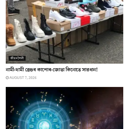
জীৱনশৈলী
নামী-দামী ব্ৰেণ্ডৰ কাপোৰ-জোতা কিনোতে সাৱধান!
AUGUST 7, 2026