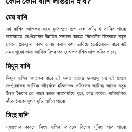
কোন কোন ৰাশি লাভৱান হ’ব?
মেষ ৰাশি
এই ৰাশিৰ জাতকৰ বাবে সূৰ্যগ্ৰহণে শুভ ফল কঢ়িয়াই আনিব পাৰে৷
কৰ্মক্ষেত্ৰত তেওঁলোকৰ উন্নতিৰ সম্ভাৱনা আছে৷ বিশেষকৈ যিসকলে নতুন
কোনো প্ৰকল্প বা কাম আৰম্ভ কৰাৰ কথা ভাৱিছে তেওঁলোকৰ বাবে এই
সময় খুবেই ভাল৷ আৰ্থিক দিশৰ পৰাও অপ্ৰত্যাশিত লাভ কৰিব পাৰে৷
মিথুন ৰাশি
মিথুন ৰাশিৰ জাতকৰ বাবে এই সময় অত্যন্ত ফলপ্ৰসূ হব৷ এই গ্ৰহণে
তেওঁলোকৰ আৰ্থিক জীৱনলৈ ইতিবাচক পৰিবৰ্তন আনিব৷ আয়ৰ নতুন
উৎস তৈয়াৰ হব পাৰে আৰু ব্যৱসায়ীয়ে বৃহৎ লাভ কৰিব৷ পাৰিবাৰিক
জীৱনলৈকো সুখ সমৃদ্ধি আহিব পাৰে৷
সিংহ ৰাশি
সূৰ্যগ্ৰহণৰ কাৰণে সিংহ ৰাশিৰ জাতকে বিশেষ সুবিধা পাব পাৰে৷