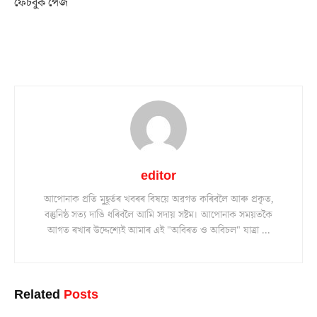
ফেচবুক পেজ
editor
আপোনাক প্ৰতি মুহূৰ্তৰ খবৰৰ বিষয়ে অৱগত কৰিবলৈ আৰু প্ৰকৃত,
বস্তুনিষ্ঠ সত্য দাঙি ধৰিবলৈ আমি সদায় সষ্টম। আপোনাক সময়তকৈ
আগত ৰখাৰ উদ্দেশ্যেই আমাৰ এই "অবিৰত ও অবিচল" যাত্ৰা ...
Related
Posts