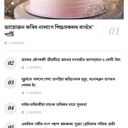
আয়োজন কৰিব নালাগে শিশুসকলৰ বাৰ্থদে’
পাৰ্টি
0 SHARES
অসমৰ এইগৰাকী জীয়ৰীয়ে অসমৰ বন্যাৰ্তলৈ আগবঢ়ালে ৫ কোটি টকা
0 SHARES
মুহূৰ্ততে সকলো শেষ! জনপ্ৰিয় অভিনেতাৰ মৃত্যু, মনোৰঞ্জন জগতত
শোকৰ ছাঁ
0 SHARES
বাইক-চাৰিচকীয়া বাহনৰ মালিকৰ বাবে সুখবৰ!
0 SHARES
একাধিক নাৰীৰ সংগ পছন্দ শ্বাহৰুখৰ পুত্ৰৰ! প্ৰেমিকাৰ পৰিচয় জানি