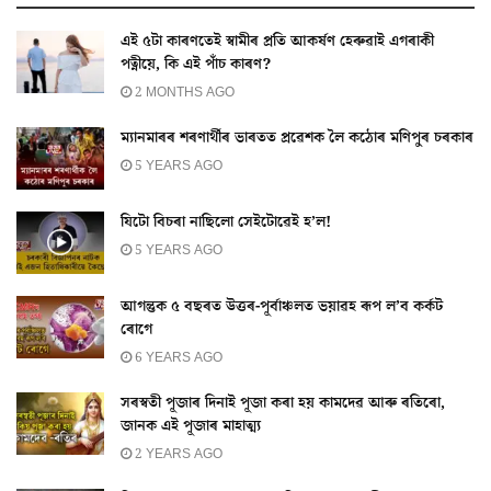
এই ৫টা কাৰণতেই স্বামীৰ প্ৰতি আকৰ্ষণ হেৰুৱাই এগৰাকী
পত্নীয়ে, কি এই পাঁচ কাৰণ?
2 MONTHS AGO
ম্যানমাৰৰ শৰণাৰ্থীৰ ভাৰতত প্ৰৱেশক লৈ কঠোৰ মণিপুৰ চৰকাৰ
5 YEARS AGO
যিটো বিচৰা নাছিলো সেইটোৱেই হ’ল!
5 YEARS AGO
আগন্তুক ৫ বছৰত উত্তৰ-পূর্বাঞ্চলত ভয়াৱহ ৰূপ ল’ব কর্কট
ৰোগে
6 YEARS AGO
সৰস্বতী পূজাৰ দিনাই পূজা কৰা হয় কামদেৱ আৰু ৰতিৰো,
জানক এই পূজাৰ মাহাত্ম্য
2 YEARS AGO