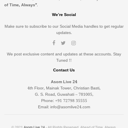
of Time, Always”
.
We’re Social
Make sure to subscribe to our Social Media handles to get regular
updates.
We post exclusive content and updates at these accounts. Stay
Tuned !!
Contact Us
Asom Live 24
4th Floor, Mainak Tower, Christian Basti,
G. S. Road, Guwahati – 781005,
Phone: +91 72798 35555
Email: info@asomlive24.com
© 2021
Asom Live 24
- All Rights Reserved. Ahead of Time, Always.