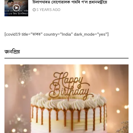
চিলাপথাৰত সোণোৱালক পাহৰি গ’ল প্ৰধানমন্ত্ৰীয়ে
5 YEARS AGO
[covid19 title=”ভাৰত” country=”India” dark_mode=”yes”]
জনপ্ৰিয়