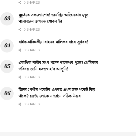
0 SHARES
মুহূৰ্ততে সকলো শেষ! জনপ্ৰিয় অভিনেতাৰ মৃত্যু,
মনোৰঞ্জন জগতত শোকৰ ছাঁ
0 SHARES
বাইক-চাৰিচকীয়া বাহনৰ মালিকৰ বাবে সুখবৰ!
0 SHARES
একাধিক নাৰীৰ সংগ পছন্দ শ্বাহৰুখৰ পুত্ৰৰ! প্ৰেমিকাৰ
পৰিচয় জানি হতভম্ব হ’ব আপুনি!
0 SHARES
জিন্স পেণ্টৰ পকেটৰ ওপৰত এখন সৰু পকেট কিয়
থাকে? ৯৯% লোকে নাজানে সঠিক উত্তৰ
0 SHARES