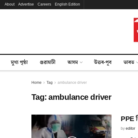
About
Advertise
Careers
English Edition
মুখ্য পৃষ্ঠা
গুৱাহাটী
অসম
উত্তৰ-পূব
ভাৰত
Home
Tag
ambulance driver
Tag:
ambulance driver
PPE কি
by
editor