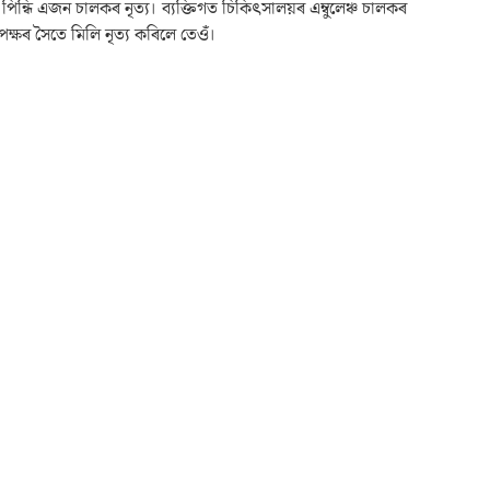
িন্ধি এজন চালকৰ নৃত্য। ব্যক্তিগত চিকিৎসালয়ৰ এম্বুলেঞ্চ চালকৰ
াপক্ষৰ সৈতে মিলি নৃত্য কৰিলে তেওঁ।