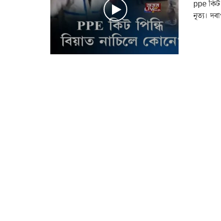
ppe কিট প
নৃত্য। দৰ