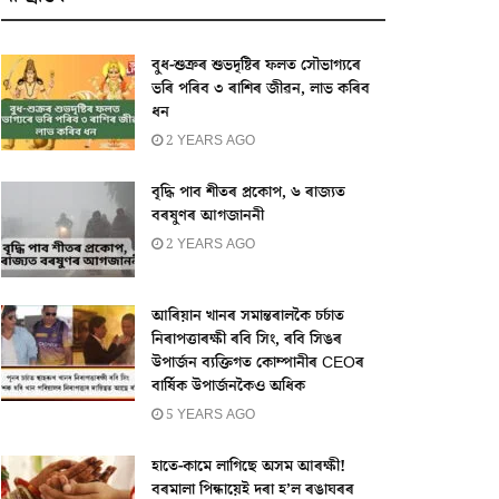
বুধ-শুক্ৰৰ শুভদৃষ্টিৰ ফলত সৌভাগ্যৰে
ভৰি পৰিব ৩ ৰাশিৰ জীৱন, লাভ কৰিব
ধন
2 YEARS AGO
বৃদ্ধি পাব শীতৰ প্ৰকোপ, ৬ ৰাজ্যত
বৰষুণৰ আগজাননী
2 YEARS AGO
আৰিয়ান খানৰ সমান্তৰালকৈ চৰ্চাত
নিৰাপত্তাৰক্ষী ৰবি সিং, ৰবি সিঙৰ
উপাৰ্জন ব্যক্তিগত কোম্পানীৰ CEOৰ
বাৰ্ষিক উপাৰ্জনকৈও অধিক
5 YEARS AGO
হাতে-কামে লাগিছে অসম আৰক্ষী!
বৰমালা পিন্ধায়েই দৰা হ’ল ৰঙাঘৰৰ