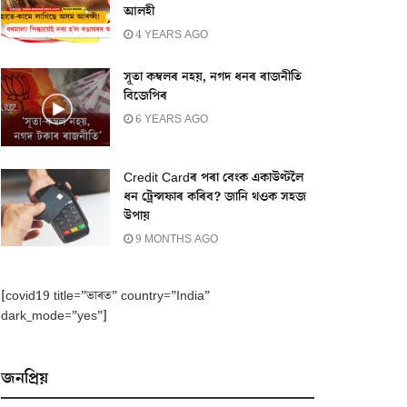
আলহী
4 YEARS AGO
সূতা কম্বলৰ নহয়, নগদ ধনৰ ৰাজনীতি
বিজেপিৰ
6 YEARS AGO
Credit Cardৰ পৰা বেংক একাউণ্টলৈ
ধন ট্ৰেন্সফাৰ কৰিব? জানি থওক সহজ
উপায়
9 MONTHS AGO
[covid19 title=”ভাৰত” country=”India”
dark_mode=”yes”]
জনপ্ৰিয়