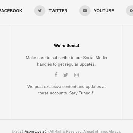
FACEBOOK
TWITTER
YOUTUBE
We’re Social
Make sure to subscribe to our Social Media
handles to get regular updates.
We post exclusive content and updates at
these accounts. Stay Tuned !!
© 2021
Asom Live 24
- All Rights Reserved. Ahead of Time, Always.