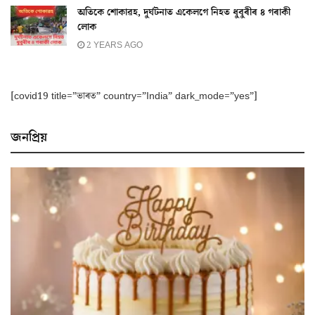
অতিকে শোকাৱহ, দুৰ্ঘটনাত একেলগে নিহত ধুবুৰীৰ ৪ গৰাকী
লোক
2 YEARS AGO
[covid19 title=”ভাৰত” country=”India” dark_mode=”yes”]
জনপ্ৰিয়