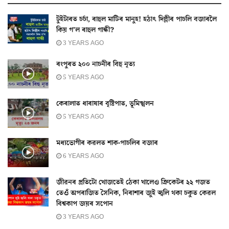
টুইটাৰত চৰ্চা, ৰাহুল মাটিৰ মানুহ! হঠাৎ দিল্লীৰ পাচলি বজাৰলৈ
কিয় গ’ল ৰাহুল গান্ধী?
3 YEARS AGO
ৰংপুৰত ২০০ নাচনীৰ বিহু নৃত্য
5 YEARS AGO
কেৰালাত ধাৰাষাৰ বৃষ্টিপাত, ভূমিস্খলন
5 YEARS AGO
মধ্যভোগীৰ কৱলত শাক-পাচলিৰ বজাৰ
6 YEARS AGO
জীৱনৰ প্ৰতিটো খোজতেই ঠেকা খালেও ক্ৰিকেটৰ ২২ গজত
তেওঁ অপৰাজিত সৈনিক, নিৰাশাৰ জুই জ্বলি থকা চকুত কেৱল
বিশ্বকাপ জয়ৰ সপোন
3 YEARS AGO