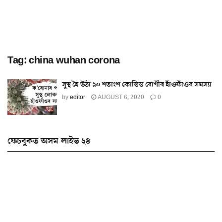
Tag:
china wuhan corona
সুস্থ হৈ উঠা ৯০ শতাংশ কোভিড ৰোগীৰ হাঁওফাঁওৰ সমস্যা
by
editor
AUGUST 6, 2020
0
ফেচবুকত অসম লাইভ ২৪