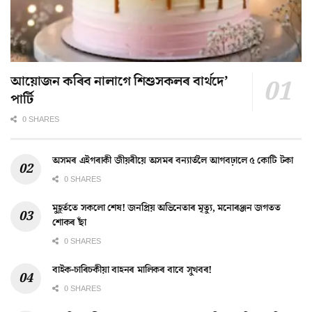
আয়োজন কৰিব নালাগে শিশুসকলৰ বাৰ্থদে’
পাৰ্টি
0 SHARES
অসমৰ এইগৰাকী জীয়ৰীয়ে অসমৰ বন্যাৰ্তলৈ আগবঢ়ালে ৫ কোটি টকা
0 SHARES
মুহূৰ্ততে সকলো শেষ! জনপ্ৰিয় অভিনেতাৰ মৃত্যু, মনোৰঞ্জন জগতত
শোকৰ ছাঁ
0 SHARES
বাইক-চাৰিচকীয়া বাহনৰ মালিকৰ বাবে সুখবৰ!
0 SHARES