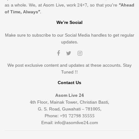
as a whole. We, at Asom Live, work 24×7, so that you’re
“Ahead
of Time, Always”
.
We’re Social
Make sure to subscribe to our Social Media handles to get regular
updates.
We post exclusive content and updates at these accounts. Stay
Tuned !!
Contact Us
Asom Live 24
4th Floor, Mainak Tower, Christian Basti,
G. S. Road, Guwahati – 781005,
Phone: +91 72798 35555
Email: info@asomlive24.com