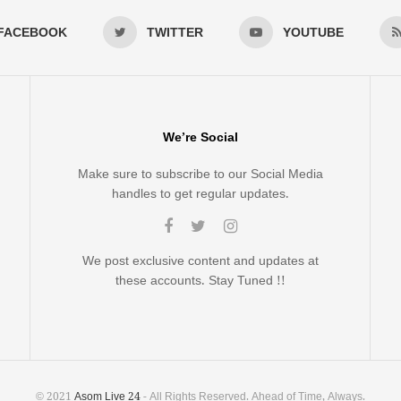
FACEBOOK
TWITTER
YOUTUBE
We’re Social
Make sure to subscribe to our Social Media
handles to get regular updates.
We post exclusive content and updates at
these accounts. Stay Tuned !!
© 2021
Asom Live 24
- All Rights Reserved. Ahead of Time, Always.