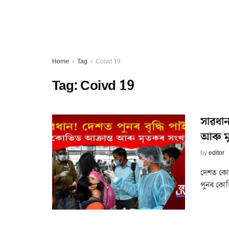
Home
Tag
Coivd 19
Tag:
Coivd 19
সাৱধান
আৰু মৃ
by
editor
দেশত কোভ
পুনৰ কোভি