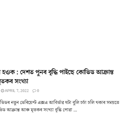
 হওক : দেশত পুনৰ বৃদ্ধি পাইছে কোভিড আক্ৰান্ত
তকৰ সংখ্যা
APRIL 7, 2022
0
িডৰ নতুন ভেৰিয়েণ্ট এক্সএ আবিৰ্ভাৱ ঘটা বুলি চৰ্চা চলি থকাৰ সময়তে
ড আক্ৰান্ত আৰু মৃতকৰ সংখ্যা বৃদ্ধি পোৱা ...