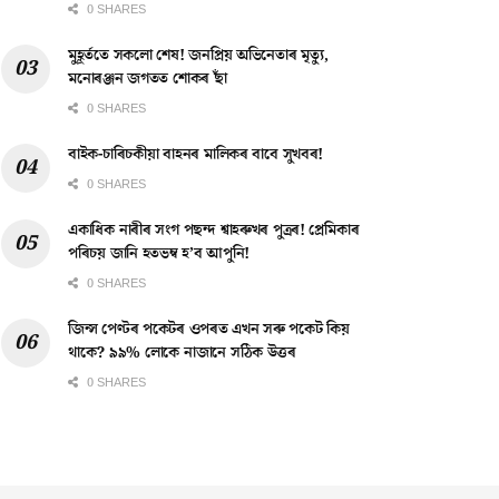
0 SHARES
মুহূৰ্ততে সকলো শেষ! জনপ্ৰিয় অভিনেতাৰ মৃত্যু,
মনোৰঞ্জন জগতত শোকৰ ছাঁ
0 SHARES
বাইক-চাৰিচকীয়া বাহনৰ মালিকৰ বাবে সুখবৰ!
0 SHARES
একাধিক নাৰীৰ সংগ পছন্দ শ্বাহৰুখৰ পুত্ৰৰ! প্ৰেমিকাৰ
পৰিচয় জানি হতভম্ব হ’ব আপুনি!
0 SHARES
জিন্স পেণ্টৰ পকেটৰ ওপৰত এখন সৰু পকেট কিয়
থাকে? ৯৯% লোকে নাজানে সঠিক উত্তৰ
0 SHARES