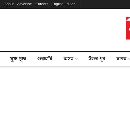
About
Advertise
Careers
English Edition
মুখ্য পৃষ্ঠা
গুৱাহাটী
অসম
উত্তৰ-পূব
ভাৰত