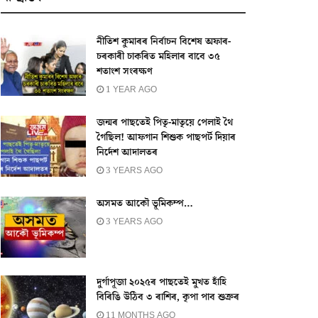
নীতিশ কুমাৰৰ নিৰ্বাচন বিশেষ অফাৰ-
চৰকাৰী চাকৰিত মহিলাৰ বাবে ৩৫
শতাংশ সংৰক্ষণ
1 YEAR AGO
জন্মৰ পাছতেই পিতৃ-মাতৃয়ে পেলাই থৈ
গৈছিল! আফগান শিশুক পাছপৰ্ট দিয়াৰ
নিৰ্দেশ আদালতৰ
3 YEARS AGO
অসমত আকৌ ভূমিকম্প…
3 YEARS AGO
দুৰ্গাপূজা ২০২৫ৰ পাছতেই মুখত হাঁহি
বিৰিঙি উঠিব ৩ ৰাশিৰ, কৃপা পাব শুক্ৰৰ
11 MONTHS AGO