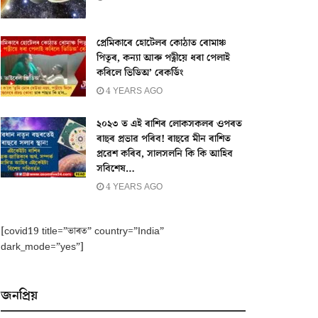
প্ৰেমিকাৰে হোটেলৰ কোঠাত ৰোমাঞ্চ
পিতৃৰ, কন্যা আৰু পত্নীয়ে ধৰা পেলাই
কৰিলে ভিডিঅ’ ৰেকৰ্ডিং
4 YEARS AGO
২০২৩ ত এই ৰাশিৰ লোকসকলৰ ওপৰত
ৰাহুৰ প্ৰভাৱ পৰিব! ৰাহুৱে মীন ৰাশিত
প্ৰৱেশ কৰিব, সালসলনি কি কি আহিব
সবিশেষ…
4 YEARS AGO
[covid19 title=”ভাৰত” country=”India”
dark_mode=”yes”]
জনপ্ৰিয়