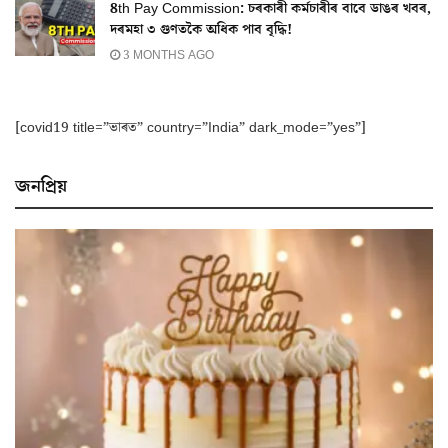
8th Pay Commission: চৰকাৰী কৰ্মচাৰীৰ বাবে ডাঙৰ খবৰ,
দৰমহা ৩ গুণতকৈ অধিক পাব বৃদ্ধি!
3 MONTHS AGO
[covid19 title=”ভাৰত” country=”India” dark_mode=”yes”]
জনপ্ৰিয়