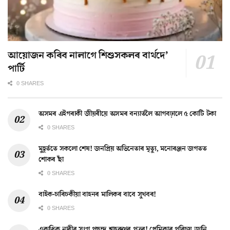
আয়োজন কৰিব নালাগে শিশুসকলৰ বাৰ্থদে’
পাৰ্টি
0 SHARES
অসমৰ এইগৰাকী জীয়ৰীয়ে অসমৰ বন্যাৰ্তলৈ আগবঢ়ালে ৫ কোটি টকা
0 SHARES
মুহূৰ্ততে সকলো শেষ! জনপ্ৰিয় অভিনেতাৰ মৃত্যু, মনোৰঞ্জন জগতত
শোকৰ ছাঁ
0 SHARES
বাইক-চাৰিচকীয়া বাহনৰ মালিকৰ বাবে সুখবৰ!
0 SHARES
একাধিক নাৰীৰ সংগ পছন্দ শ্বাহৰুখৰ পুত্ৰৰ! প্ৰেমিকাৰ পৰিচয় জানি