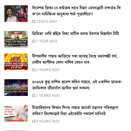
বিদেশত ভিক্ষা নে ৰাইজৰ বাবে চিন্তা! মেঘৰঞ্জনী সন্দৰ্ভত কি
ক’লে সাহিত্যিক অনুৰাধা শৰ্মা পূজাৰীয়ে?
2 DAYS AGO
ভিডিঅ’ দেখি স্তম্ভিত বিশ্ব! মাটিৰ তলত ইৰাণৰ মিছাইল চিটি
1 YEAR AGO
দীপাৱলীৰ পাছত আজিৰে পৰা আৰম্ভ হৈছে মহালক্ষ্মী বৰ্ষ,
দেৱীৰ আশীৰ্দত কোন ৰাশিৰ কেনে যাব
2 YEARS AGO
২০২৫ত কুম্ভ ৰাশিত প্ৰৱেশ কৰিব ৰাহুৱে, এই ৩ৰাশিৰ জাতক-
জাতিকাৰ জীৱনলৈ আহিব অৰ্থ সাফল্য
2 YEARS AGO
চিজাৰিয়ানৰ কিমান দিনৰ পাছত আকৌ সন্তানৰ পৰিকল্পনা
কৰিব? বিশেষজ্ঞই দিয়া এইকেইটা পৰামৰ্শ মানিবই
4 YEARS AGO