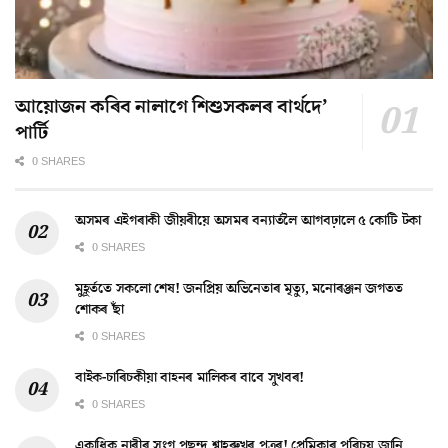
আয়োজন কৰিব নালাগে শিশুসকলৰ বাৰ্থদে’
পাৰ্টি
0 SHARES
অসমৰ এইগৰাকী জীয়ৰীয়ে অসমৰ বন্যাৰ্তলৈ আগবঢ়ালে ৫ কোটি টকা
0 SHARES
মুহূৰ্ততে সকলো শেষ! জনপ্ৰিয় অভিনেতাৰ মৃত্যু, মনোৰঞ্জন জগতত
শোকৰ ছাঁ
0 SHARES
বাইক-চাৰিচকীয়া বাহনৰ মালিকৰ বাবে সুখবৰ!
0 SHARES
একাধিক নাৰীৰ সংগ পছন্দ শ্বাহৰুখৰ পুত্ৰৰ! প্ৰেমিকাৰ পৰিচয় জানি