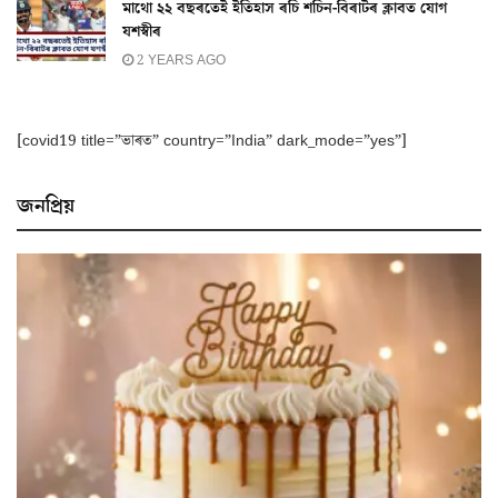
মাথো ২২ বছৰতেই ইতিহাস ৰচি শচিন-বিৰাটৰ ক্লাবত যোগ
যশস্বীৰ
2 YEARS AGO
[covid19 title=”ভাৰত” country=”India” dark_mode=”yes”]
জনপ্ৰিয়