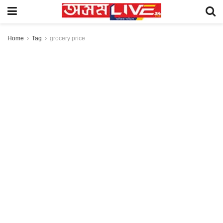
Home
Tag
grocery price