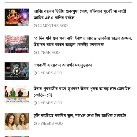
আজি বছৰৰ দ্বিতীয় গুৰুপুষ্য যোগ, সন্ধিয়াৰ পূৰ্বেই মা লক্ষ্মী
আহিব এই ৫ ৰাশিৰ ঘৰলৈ
12 MONTHS AGO
‘৩ দিন ধৰি শুব পৰা নাই’ ইৰাণত আৱদ্ধ ভাৰতীয় ছাত্ৰৰ ক্ৰন্দন,
উদ্ধাৰৰ বাবে কাতৰ আহ্বান কেন্দ্ৰীয় চৰকাৰক
1 YEAR AGO
এগৰাকী হৃদয়বান আৰক্ষী মহানুভৱতা
5 YEARS AGO
উত্তৰ পূৱবাসীৰ বাবে সুখবৰ! উত্তৰ পূৱত আৰম্ভ হ’ল মোবাইল
কোভিড টেষ্ট
5 YEARS AGO
চুলি কাটোতে নকৰিব ভুল, নহ’লে দেখা দিব আৰ্থিক সংকটে!
3 WEEKS AGO