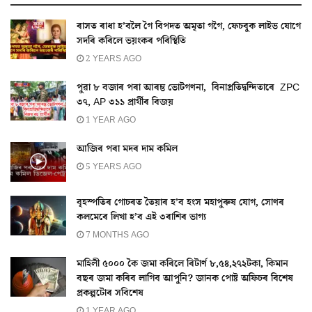
ৰাসত ৰাধা হ’বলৈ গৈ বিপদত অমৃতা গগৈ, ফেচবুক লাইভ যোগে
সদৰি কৰিলে ভয়ংকৰ পৰিস্থিতি
2 YEARS AGO
পুৱা ৮ বজাৰ পৰা আৰম্ভ ভোটগণনা, বিনাপ্ৰতিদ্বন্দিতাৰে ZPC
৩৭, AP ৩১১ প্ৰাৰ্থীৰ বিজয়
1 YEAR AGO
আজিৰ পৰা মদৰ দাম কমিল
5 YEARS AGO
বৃহস্পতিৰ গোচৰত তৈয়াৰ হ’ব হংস মহাপুৰুষ যোগ, সোণৰ
কলমেৰে লিখা হ’ব এই ৩ৰাশিৰ ভাগ্য
7 MONTHS AGO
মাহিলী ৫০০০ কৈ জমা কৰিলে ৰিটাৰ্ণ ৮,৫৪,২৭২টকা, কিমান
বছৰ জমা কৰিব লাগিব আপুনি? জানক পোষ্ট অফিচৰ বিশেষ
প্ৰকল্পটোৰ সবিশেষ
1 YEAR AGO