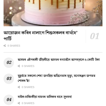
আয়োজন কৰিব নালাগে শিশুসকলৰ বাৰ্থদে’
পাৰ্টি
0 SHARES
অসমৰ এইগৰাকী জীয়ৰীয়ে অসমৰ বন্যাৰ্তলৈ আগবঢ়ালে ৫ কোটি টকা
0 SHARES
মুহূৰ্ততে সকলো শেষ! জনপ্ৰিয় অভিনেতাৰ মৃত্যু, মনোৰঞ্জন জগতত
শোকৰ ছাঁ
0 SHARES
বাইক-চাৰিচকীয়া বাহনৰ মালিকৰ বাবে সুখবৰ!
0 SHARES