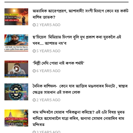
অত্যাধিক আৱেগপ্ৰৱণ, আশাবাদী! সংগী হিচাপে কেনে হয় কৰ্কট
ৰাশিৰ জাতক?
2 YEARS AGO
ছ’চিয়েল মিডিয়াত চিংগল বুলি দুখ প্ৰকাশ কৰা যুৱকলৈ এই
খবৰ… আশাহত নহ’ব
5 YEARS AGO
‘দিল্লী দেখি পোৱা নাই ৰূপক শৰ্মাই’
6 YEARS AGO
দৈনিক ৰাশিফল- কেনে যাব আজিৰ মঙলবাৰৰ দিনটো , স্বাস্থ্যৰ
ক্ষেত্ৰত সাৱধান এই সকল লোক
2 YEARS AGO
ৰাম মন্দিৰলৈ যোৱাৰ পৰিকল্পনা কৰিছে? এই ৫টা বিষয় মূৰত
ৰাখিহে অযোধ্যালৈ যাত্ৰা কৰিব, অন্যথা সোমাব নোৱাৰিব ৰাম
মন্দিৰত
3 YEARS AGO