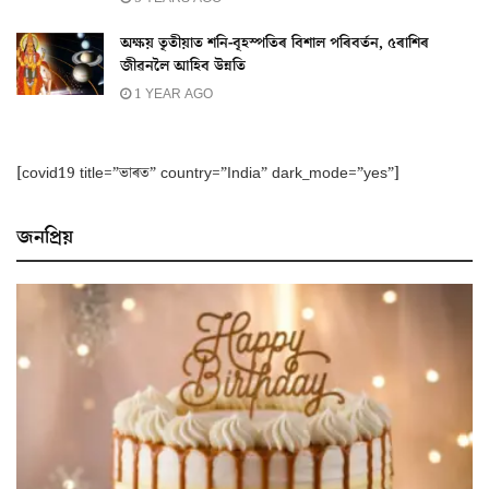
অক্ষয় তৃতীয়াত শনি-বৃহস্পতিৰ বিশাল পৰিবৰ্তন, ৫ৰাশিৰ
জীৱনলৈ আহিব উন্নতি
1 YEAR AGO
[covid19 title=”ভাৰত” country=”India” dark_mode=”yes”]
জনপ্ৰিয়