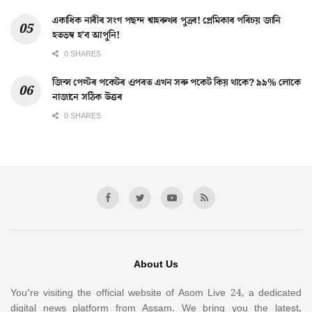
একাধিক নাৰীৰ সংগ পছন্দ শ্বাহৰুখৰ পুত্ৰৰ! প্ৰেমিকাৰ পৰিচয় জানি
হতভম্ব হ’ব আপুনি!
0 SHARES
জিন্স পেণ্টৰ পকেটৰ ওপৰত এখন সৰু পকেট কিয় থাকে? ৯৯% লোকে
নাজানে সঠিক উত্তৰ
0 SHARES
About Us
You’re visiting the official website of Asom Live 24, a dedicated
digital news platform from Assam. We bring you the latest,