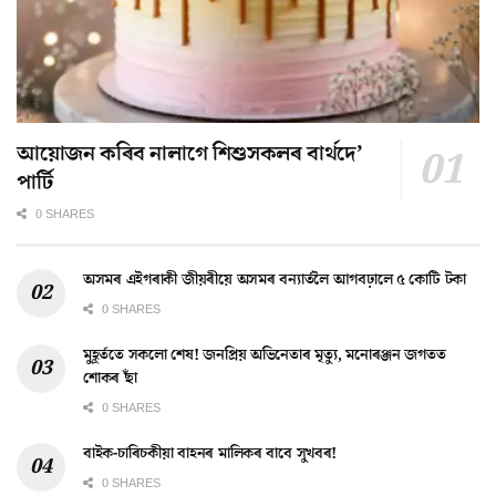
আয়োজন কৰিব নালাগে শিশুসকলৰ বাৰ্থদে’
পাৰ্টি
0 SHARES
অসমৰ এইগৰাকী জীয়ৰীয়ে অসমৰ বন্যাৰ্তলৈ আগবঢ়ালে ৫ কোটি টকা
0 SHARES
মুহূৰ্ততে সকলো শেষ! জনপ্ৰিয় অভিনেতাৰ মৃত্যু, মনোৰঞ্জন জগতত
শোকৰ ছাঁ
0 SHARES
বাইক-চাৰিচকীয়া বাহনৰ মালিকৰ বাবে সুখবৰ!
0 SHARES