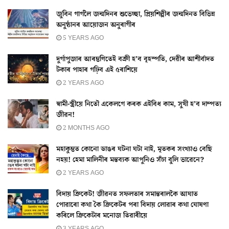
জুবিন গাৰ্গলৈ জন্মদিনৰ শুভেচ্ছা, প্ৰিয়শিল্পীৰ জন্মদিনত বিভিন্ন
অনুষ্ঠানৰ আয়োজন অনুৰাগীৰ
5 YEARS AGO
দুৰ্গাপুজাৰ আৰম্ভণিতেই বক্ৰী হ’ব বৃহস্পতি, দেৱীৰ আশীৰ্বাদত
টকাৰ পাহাৰ গঢ়িব এই ৫ৰাশিয়ে
2 YEARS AGO
স্বামী-স্ত্ৰীয়ে নিতৌ একেলগে কৰক এইবিধ কাম, সুখী হ’ব দাম্পত্য
জীৱন!
2 MONTHS AGO
মহাকুম্ভত কোনো ডাঙৰ ঘটনা ঘটা নাই, মৃতকৰ সংখ্যাও বেছি
নহয়! হেমা মালিনীৰ মন্তব্যক আপুনিও সঁচা বুলি ভাৱেনে?
2 YEARS AGO
বিদায় ক্ৰিকেট! জীৱনত সফলতাৰ সমান্তৰালকৈ আঘাত
পোৱাৰো কথা কৈ ক্ৰিকেটৰ পৰা বিদায় লোৱাৰ কথা ঘোষণা
কৰিলে ক্ৰিকেটাৰ মনোজ তিৱাৰীয়ে
3 YEARS AGO