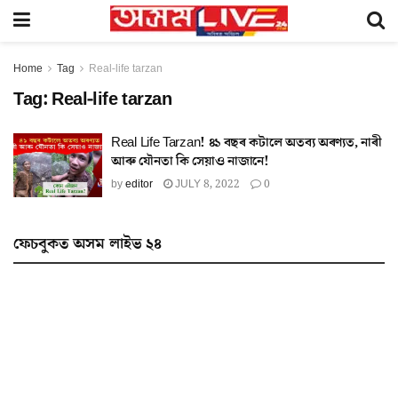
Home
Tag
Real-life tarzan
Tag:
Real-life tarzan
Real Life Tarzan! ৪১ বছৰ কটালে অতব্য অৰণ্যত, নাৰী
আৰু যৌনতা কি সেয়াও নাজানে!
by
editor
JULY 8, 2022
0
ফেচবুকত অসম লাইভ ২৪