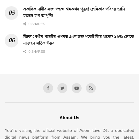
একাধিক নাৰীৰ সংগ পছন্দ শ্বাহৰুখৰ পুত্ৰৰ! প্ৰেমিকাৰ পৰিচয় জানি
হতভম্ব হ’ব আপুনি!
0 SHARES
জিন্স পেণ্টৰ পকেটৰ ওপৰত এখন সৰু পকেট কিয় থাকে? ৯৯% লোকে
নাজানে সঠিক উত্তৰ
0 SHARES
About Us
You’re visiting the official website of Asom Live 24, a dedicated
digital news platform from Assam. We bring you the latest,