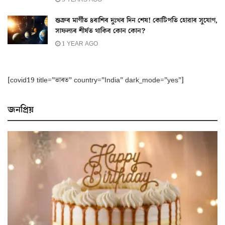
শুক্ৰৰ মাৰ্গীত ৪ৰাশিৰ দুঃখৰ দিন শেষ! কোটিপতি হোৱাৰ সুযোগ,
সাফল্যৰ শীৰ্ষত থাকিব কোন কোন?
1 YEAR AGO
[covid19 title=”ভাৰত” country=”India” dark_mode=”yes”]
জনপ্ৰিয়