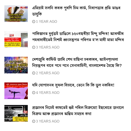
এতিয়াই সলনি কৰক পুৰণি চিম কাৰ্ড, নিৰাপত্তাৰ প্ৰতি ডাঙৰ
ভাবুকি
1 YEAR AGO
পাকিস্তানত দুৰ্বৃত্তই ভাঙিলে ১৫০বছৰীয়া হিন্দু মন্দিৰ! আৰক্ষীৰ
পহৰাদাৰীতেই নিশাই ধ্বংসস্তুপত পৰিণত হ’ল মাৰী মাতা মন্দিৰ
3 YEARS AGO
দেশজুৰি কাৰ্ফিউ জাৰি শেখ হাছিনা চৰকাৰৰ, আইনশৃংখলা
নিয়ন্ত্ৰণৰ বাবে পথে পথে সেনাবাহিনী, বাংলাদেশত হৈছে কি?
2 YEARS AGO
যদি যোগাসনৰ সুফল বিচাৰে, তেনে কি কি ভুল নকৰিব!
4 YEARS AGO
প্ৰজ্ঞানৰ নিচেই কাষতেই শুই পৰিল বিক্ৰমো! ইছৰোৱে জনালে
বিক্ৰম আৰু প্ৰজ্ঞানৰ অন্তিম সময়ৰ কথা
3 YEARS AGO