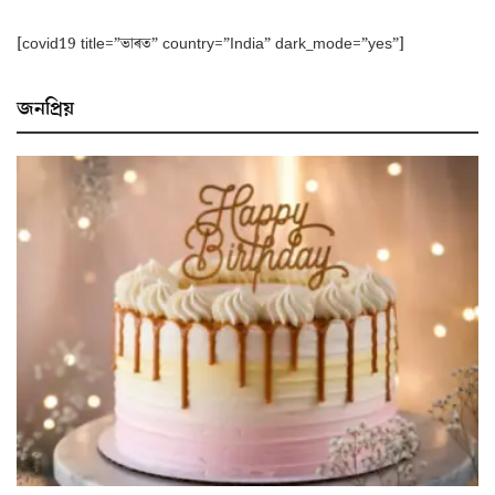
[covid19 title=”ভাৰত” country=”India” dark_mode=”yes”]
জনপ্ৰিয়