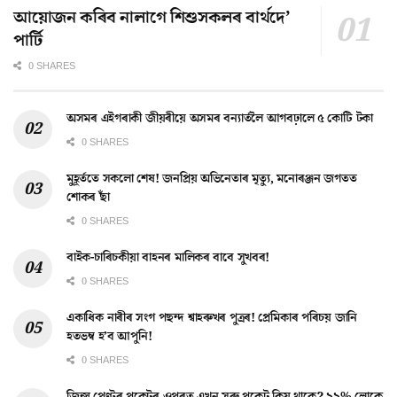
আয়োজন কৰিব নালাগে শিশুসকলৰ বাৰ্থদে’
পাৰ্টি
0 SHARES
অসমৰ এইগৰাকী জীয়ৰীয়ে অসমৰ বন্যাৰ্তলৈ আগবঢ়ালে ৫ কোটি টকা
0 SHARES
মুহূৰ্ততে সকলো শেষ! জনপ্ৰিয় অভিনেতাৰ মৃত্যু, মনোৰঞ্জন জগতত
শোকৰ ছাঁ
0 SHARES
বাইক-চাৰিচকীয়া বাহনৰ মালিকৰ বাবে সুখবৰ!
0 SHARES
একাধিক নাৰীৰ সংগ পছন্দ শ্বাহৰুখৰ পুত্ৰৰ! প্ৰেমিকাৰ পৰিচয় জানি
হতভম্ব হ’ব আপুনি!
0 SHARES
জিন্স পেণ্টৰ পকেটৰ ওপৰত এখন সৰু পকেট কিয় থাকে? ৯৯% লোকে