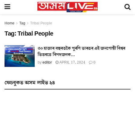
Home
Tag
Tribal People
Tag:
Tribal People
৩০ হাজাৰ বছৰতকৈ পুৰণি ভাৰতৰ এই জনগোষ্ঠী বিশ্বৰ
ভিতৰতে বিপদজনক…
by
editor
APRIL 17, 2024
0
ফেচবুকত অসম লাইভ ২৪