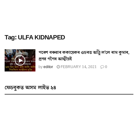
Tag:
ULFA KIDNAPED
পৰেশ বৰুৱাৰ ককায়েকৰ ওচৰত আঁঠু ল’লে ৰাম কুমাৰ,
প্ৰণৱ গগৈৰ আত্মীয়ই
by
editor
FEBRUARY 14, 2021
0
ফেচবুকত অসম লাইভ ২৪