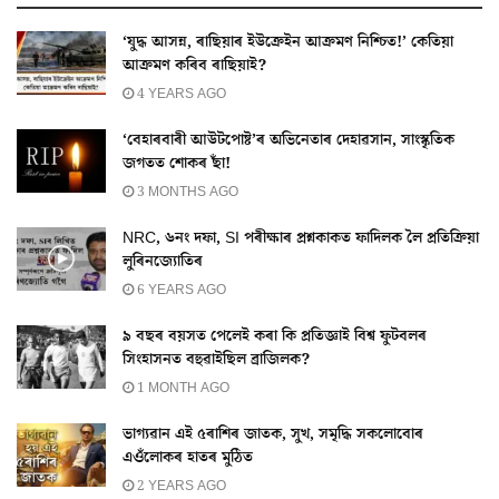
‘যুদ্ধ আসন্ন, ৰাছিয়াৰ ইউক্ৰেইন আক্ৰমণ নিশ্চিত!’ কেতিয়া
আক্ৰমণ কৰিব ৰাছিয়াই?
4 YEARS AGO
‘বেহাৰবাৰী আউটপোষ্ট’ৰ অভিনেতাৰ দেহাৱসান, সাংস্কৃতিক
জগতত শোকৰ ছাঁ!
3 MONTHS AGO
NRC, ৬নং দফা, SI পৰীক্ষাৰ প্ৰশ্নকাকত ফাদিলক লৈ প্ৰতিক্ৰিয়া
লুৰিনজ্যোতিৰ
6 YEARS AGO
৯ বছৰ বয়সত পেলেই কৰা কি প্ৰতিজ্ঞাই বিশ্ব ফুটবলৰ
সিংহাসনত বহুৱাইছিল ব্ৰাজিলক?
1 MONTH AGO
ভাগ্যৱান এই ৫ৰাশিৰ জাতক, সুখ, সমৃদ্ধি সকলোবোৰ
এওঁলোকৰ হাতৰ মুঠিত
2 YEARS AGO