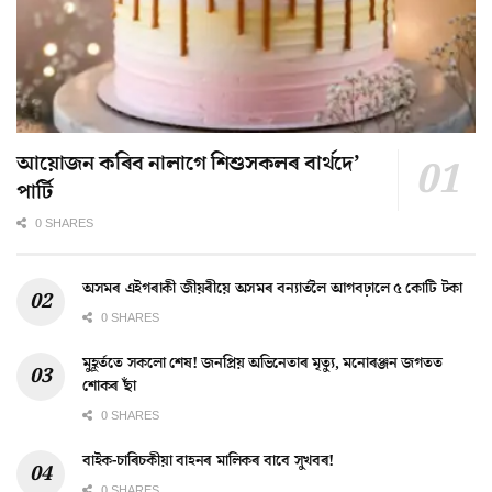
আয়োজন কৰিব নালাগে শিশুসকলৰ বাৰ্থদে’
পাৰ্টি
0 SHARES
অসমৰ এইগৰাকী জীয়ৰীয়ে অসমৰ বন্যাৰ্তলৈ আগবঢ়ালে ৫ কোটি টকা
0 SHARES
মুহূৰ্ততে সকলো শেষ! জনপ্ৰিয় অভিনেতাৰ মৃত্যু, মনোৰঞ্জন জগতত
শোকৰ ছাঁ
0 SHARES
বাইক-চাৰিচকীয়া বাহনৰ মালিকৰ বাবে সুখবৰ!
0 SHARES