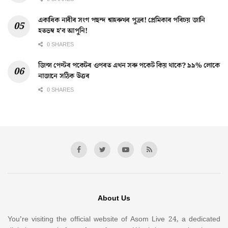
একাধিক নাৰীৰ সংগ পছন্দ শ্বাহৰুখৰ পুত্ৰৰ! প্ৰেমিকাৰ পৰিচয় জানি
হতভম্ব হ’ব আপুনি!
0 SHARES
জিন্স পেণ্টৰ পকেটৰ ওপৰত এখন সৰু পকেট কিয় থাকে? ৯৯% লোকে
নাজানে সঠিক উত্তৰ
0 SHARES
About Us
You’re visiting the official website of Asom Live 24, a dedicated