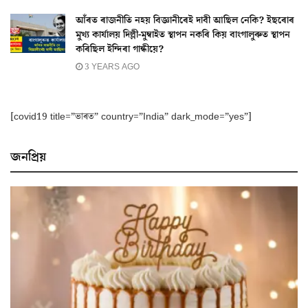
আঁৰত ৰাজনীতি নহয় বিজ্ঞানীৰেই দাবী আছিল নেকি? ইছৰোৰ
মুখ্য কাৰ্যালয় দিল্লী-মুম্বাইত স্থাপন নকৰি কিয় বাংগালুৰুত স্থাপন
কৰিছিল ইন্দিৰা গান্ধীয়ে?
3 YEARS AGO
[covid19 title=”ভাৰত” country=”India” dark_mode=”yes”]
জনপ্ৰিয়