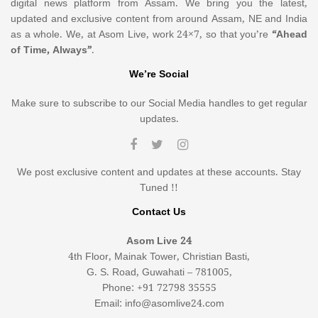
digital news platform from Assam. We bring you the latest,
updated and exclusive content from around Assam, NE and India
as a whole. We, at Asom Live, work 24×7, so that you’re
“Ahead
of Time, Always”
.
We’re Social
Make sure to subscribe to our Social Media handles to get regular
updates.
We post exclusive content and updates at these accounts. Stay
Tuned !!
Contact Us
Asom Live 24
4th Floor, Mainak Tower, Christian Basti,
G. S. Road, Guwahati – 781005,
Phone: +91 72798 35555
Email: info@asomlive24.com