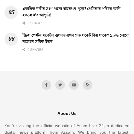
একাধিক নাৰীৰ সংগ পছন্দ শ্বাহৰুখৰ পুত্ৰৰ! প্ৰেমিকাৰ পৰিচয় জানি
হতভম্ব হ’ব আপুনি!
0 SHARES
জিন্স পেণ্টৰ পকেটৰ ওপৰত এখন সৰু পকেট কিয় থাকে? ৯৯% লোকে
নাজানে সঠিক উত্তৰ
0 SHARES
About Us
You’re visiting the official website of Asom Live 24, a dedicated
digital news platform from Assam. We bring you the latest,