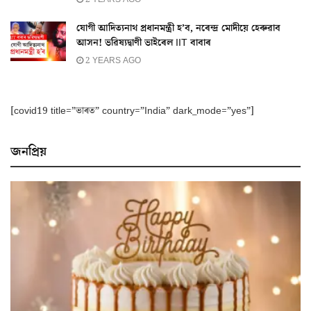
যোগী আদিত্যনাথ প্ৰধানমন্ত্ৰী হ’ব, নৰেন্দ্ৰ মোদীয়ে হেৰুৱাব
আসন! ভৱিষ্যদ্বাণী ভাইৰেল IIT বাবাৰ
2 YEARS AGO
[covid19 title=”ভাৰত” country=”India” dark_mode=”yes”]
জনপ্ৰিয়