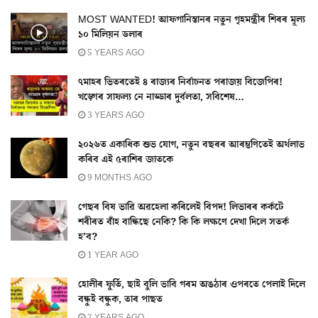
MOST WANTED! আফগানিস্তানৰ নতুন গৃহমন্ত্ৰীৰ শিৰৰ মূল্য
১০ মিলিয়ন ডলাৰ
5 YEARS AGO
৭মাহৰ ভিতৰতেই ৪ ৰাজ্যৰ নিৰ্বাচনত পৰাজয় বিজেপিৰ!
খড়্গেৰ সাফল্য নে নাড্ডাৰ দুৰ্বলতা, সবিশেষ…
3 YEARS AGO
২০২৬ত একাধিক শুভ যোগ, নতুন বছৰৰ আৰম্ভণিতেই অৰ্থলাভ
কৰিব এই ৫ৰাশিৰ জাতকে
9 MONTHS AGO
গেছৰ বিষ ভাৱি অৱহেলা কৰিলেই বিপদ! লিভাৰৰ কৰ্কটে
শৰীৰত বাঁহ বান্ধিছে নেকি? কি কি লক্ষণে দেখা দিলে সতৰ্ক
হ’ব?
1 YEAR AGO
হোলীৰ ফুৰ্তি, ছাই বুলি ভাবি গৰম অঙঠাৰ ওপৰতে পেলাই দিলে
বন্ধুই বন্ধুক, তাৰ পাছত
2 YEARS AGO