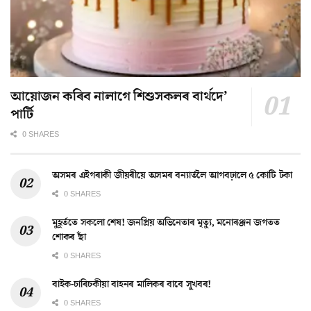
আয়োজন কৰিব নালাগে শিশুসকলৰ বাৰ্থদে’
পাৰ্টি
0 SHARES
অসমৰ এইগৰাকী জীয়ৰীয়ে অসমৰ বন্যাৰ্তলৈ আগবঢ়ালে ৫ কোটি টকা
0 SHARES
মুহূৰ্ততে সকলো শেষ! জনপ্ৰিয় অভিনেতাৰ মৃত্যু, মনোৰঞ্জন জগতত
শোকৰ ছাঁ
0 SHARES
বাইক-চাৰিচকীয়া বাহনৰ মালিকৰ বাবে সুখবৰ!
0 SHARES