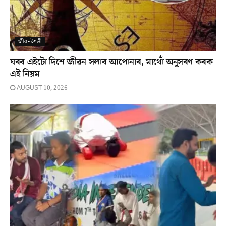
জীৱনশৈলী
ঘৰৰ এইটো দিশে জীৱন সলাব আপোনাৰ, মাথোঁ অনুসৰণ কৰক
এই নিয়ম
AUGUST 10, 2026