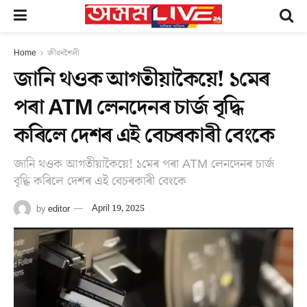
Home
জীৱনশৈলী
জানি থওক আগতীয়াকৈয়ে! ১মেৰ
পৰা ATM লেনদেনৰ চাৰ্জ বৃদ্ধি
কৰিলে দেশৰ এই বেচৰকাৰী বেংকে
জানি থওক আগতীয়াকৈয়ে! ১মেৰ পৰা ATM লেনদেনৰ চাৰ্জ
বৃদ্ধি কৰিলে দেশৰ এই বেচৰকাৰী বেংকে
by
editor
April 19, 2025