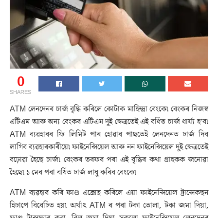
0
SHARES
ATM লেনদেনৰ চাৰ্জ বৃদ্ধি কৰিলে কোটাক মাহিন্দ্ৰা বেংকে৷ বেংকৰ নিজস্ব
এটিএম আৰু অন্য বেংকৰ এটিএম দুই ক্ষেত্ৰতেই এই বৰ্ধিত চাৰ্জ ধাৰ্য্য হ’ব৷
ATM ব্যৱহাৰৰ ফি লিমিট পাৰ হোৱাৰ পাছতেই লেনদেনত চাৰ্জ দিব
লাগিব ব্যৱহাৰকাৰীয়ে৷ ফাইনেন্সিয়েল আৰু নন ফাইনেন্সিয়েল দুই ক্ষেত্ৰতেই
বঢ়োৱা হৈছে চাৰ্জ৷ বেংকৰ তৰফৰ পৰা এই বৃদ্ধিৰ কথা গ্ৰাহকক জনোৱা
হৈছে৷ ১ মেৰ পৰা বৰ্ধিত চাৰ্জ লাঘু কৰিব বেংকে৷
ATM ব্যৱহাৰ কৰি ফাণ্ড এক্সেছ কৰিলে এয়া ফাইনেন্সিয়েল ট্ৰান্সেকছন
হিচাপে বিবেচিত হয়৷ অৰ্থাৎ ATM ৰ পৰা টকা তোলা, টকা জমা দিয়া,