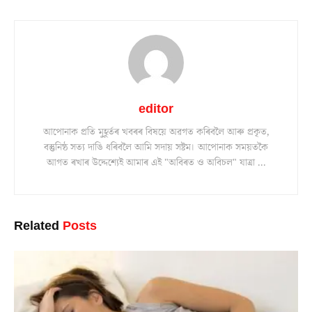
editor
আপোনাক প্ৰতি মুহূৰ্তৰ খবৰৰ বিষয়ে অৱগত কৰিবলৈ আৰু প্ৰকৃত,
বস্তুনিষ্ঠ সত্য দাঙি ধৰিবলৈ আমি সদায় সষ্টম। আপোনাক সময়তকৈ
আগত ৰখাৰ উদ্দেশ্যেই আমাৰ এই "অবিৰত ও অবিচল" যাত্ৰা ...
Related
Posts