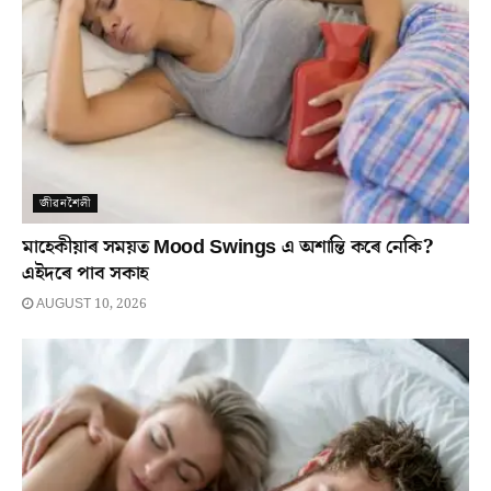
জীৱনশৈলী
মাহেকীয়াৰ সময়ত Mood Swings এ অশান্তি কৰে নেকি?
এইদৰে পাব সকাহ
AUGUST 10, 2026