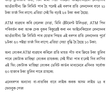
ফাণ্ড ট্ৰান্সফাৰ কৰা, বিল জমা দিয়া সকলো ফাইনেন্সিয়েল লেনদেনৰ
আওঁতাধীন৷ ফ্ৰি লিমিট পাৰ হৈ গলেই এই ধৰণৰ প্ৰতি লেনদেনৰ বাবে ২১
টকা চাৰ্জ দিব লাগে৷ এতিয়া সেই ফি বঢ়াই ২৩ টকা কৰা হৈছে৷
ATM ব্যৱহাৰ কৰি বেলেন্স চোৱা, মিনি ষ্টেটমেণ্ট উলিওৱা, ATM পিন
পৰিবৰ্তন কৰা আৰু চেক বুকৰ ৰিকুৱেষ্ট কৰা নন ফাইনেন্সিয়েল লেনদেনৰ
আওঁতাধীন৷ ফ্ৰি লিমিট পাৰ হোৱাৰ পিছত এই ধৰণৰ প্ৰতি লেনদেনত পূৰ্বে
৮টকা ৫০ পইছা চাৰ্জ দিব লাগে৷ এতিয়া সেয়া বৃদ্ধি হৈ হৈছে ১০ টকা৷
অন্য বেংকৰ ATM ব্যৱহাৰ কৰিলে প্ৰতি মাহত পাঁচ বাৰ ফ্ৰিতে টকা তুলিব
পাৰে কোটাক মাহিন্দ্ৰা বেংকৰ গ্ৰাহকক৷ সেই সীমা পাৰ হ’লেই দিব লাগিব
এই ফি৷ কোটাক মাহিন্দ্ৰা বেংকৰ ডেবিট কাৰ্ডৰ মাধ্যমেৰে এদিনত সৰ্বোচ্চ
৫০ হাজাৰ টকা তুলিব পাৰে গ্ৰাহকে৷
এনেধৰণৰ অন্যান্য বা-বাতৰিৰ বাবে লাইক কৰক অসম লাইভ ২৪ ৰ
ফেচবুক পেজ