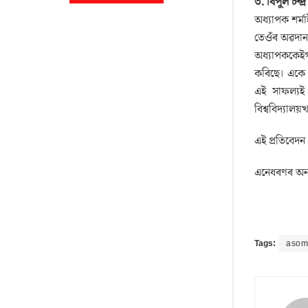
৩. বিপুল চন্দ্ৰ 
অধ্যাপক শৰ্মা
তেওঁৰ অৱদান 
অধ্যাপককেইগৰ
কৰিছে। একে স
এই সাফল্যই 
বিশ্ববিদ্যালয
এই প্ৰতিবেদন
এনেধৰণৰ অন্
Tags:
asom