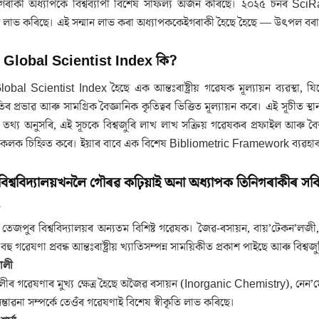
গৰাকী অধ্যাপকে বিশ্বব্যাপী বিশেষ সাফল্য অৰ্জন কৰিছে। ২০২৫ চনৰ SciR
ন লাভ কৰিছে। এই সন্মান লাভ কৰা অধ্যাপককেইগৰাকী হৈছে হৈছে — উৎপল বৰা, 
Global Scientist Index কি?
al Scientist Index হৈছে এক আন্তঃৰাষ্ট্ৰীয় গৱেষক মূল্যায়ন ব্যৱস্থা, যি
ৃতিৰ প্ৰভাৱ আৰু সামগ্ৰিক বৈজ্ঞানিক কৃতিত্বৰ ভিত্তিত মূল্যায়ন কৰে। এই সূচীত 
়ৰ তথ্য অনুসৰি, এই সূচকে বিশ্বজুৰি লাখ লাখ সক্ৰিয় গৱেষকৰ প্ৰফাইল আৰু বৈজ্ঞ
লক চিহ্নিত কৰে। ইয়াৰ বাবে এক বিশেষ Bibliometric Framework ব্যৱহাৰ কৰ
িশ্ববিদ্যালয়খনলৈ গৌৰৱ কঢ়িয়াই অনা অধ্যাপক তিনিগৰাকীৰ সব
তেজপুৰ বিশ্ববিদ্যালয়ৰ অন্যতম বিশিষ্ট গৱেষক। জৈৱ-ৰসায়ন, বায়’টেকন’লজী, 
ু গৱেষণা প্ৰবন্ধ আন্তঃৰাষ্ট্ৰীয় খ্যাতিসম্পন্ন সাময়িকীত প্ৰকাশ পাইছে আৰু বিশ
ালী
ীৰ গৱেষণাৰ মুখ্য ক্ষেত্ৰ হৈছে অজৈৱ ৰসায়ন (Inorganic Chemistry), নেন’ম
ম্ভাৱনা সম্পৰ্কে তেওঁৰ গৱেষণাই বিশেষ স্বীকৃতি লাভ কৰিছে।