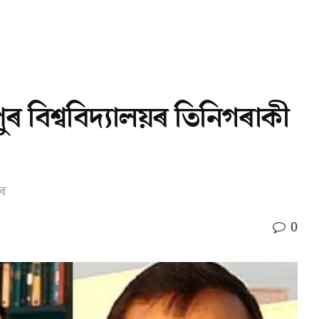
ুৰ বিশ্ববিদ্যালয়ৰ তিনিগৰাকী
াৰ
0