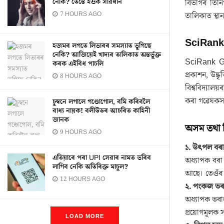
নেকি? তেন্তে হওক সাৱধান
বিভাগৰ তিনি
7 HOURS AGO
তালিকাত স্থা
SciRank 
হজমৰ লগতে লিভাৰৰ সমস্যাত ভুগিছে
নেকি? আজিয়েই খাদ্যৰ তালিকাত অন্তৰ্ভুক্ত
SciRank Glob
কৰক এইবিধ পাচলি
প্ৰকাশন, উদ্ধ
8 HOURS AGO
বিশ্ববিদ্যালয
কৰা গৱেষকসক
চুম্বনে লগালে গণ্ডোগোল, বমি কৰিবলৈ
বাধ্য নায়ক! বলীউডৰ আচৰিত কাহিনী
জানক
অসম তথা ব
9 HOURS AGO
১. উৎপল বৰা
এতিয়াৰে পৰা UPI সেৱাৰ নামত ভৰিব
অধ্যাপক বৰা 
লাগিব নেকি অতিৰিক্ত মাচুল?
আছে। তেওঁৰ বহ
12 HOURS AGO
২. পংকজ ভৰ
অধ্যাপক ভৰাল
প্ৰয়োগমূলক স
LOAD MORE