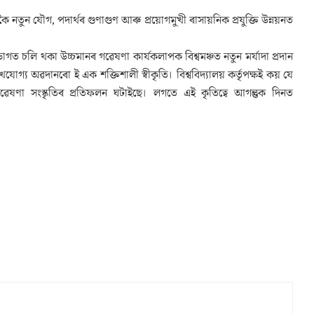
কৈ নতুন যৌগ, পদাৰ্থৰ গুণাগুণ আৰু প্ৰয়োগমুখী ৰাসায়নিক প্ৰযুক্তি উন্নয়নত
াগত চলি থকা উচ্চমানৰ গৱেষণা কাৰ্যকলাপক বিশ্বমঞ্চত নতুন মৰ্যাদা প্ৰদান
 অৱদানৰো ই এক শক্তিশালী স্বীকৃতি। বিশ্ববিদ্যালয় কৰ্তৃপক্ষই কয় যে
ৱেষণা সংস্কৃতিৰ প্ৰতিফলন ঘটাইছে। লগতে এই কৃতিত্বে আগন্তুক দিনত