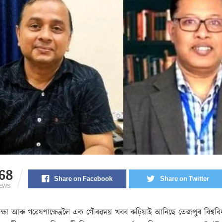
68
Share on Facebook
Share on Twitter
IEWS
ক্ষা আৰু গৱেষণাক্ষেত্ৰলৈ এক গৌৰৱময় খবৰ কঢ়িয়াই আনিছে তেজপুৰ বিশ্ববিদ