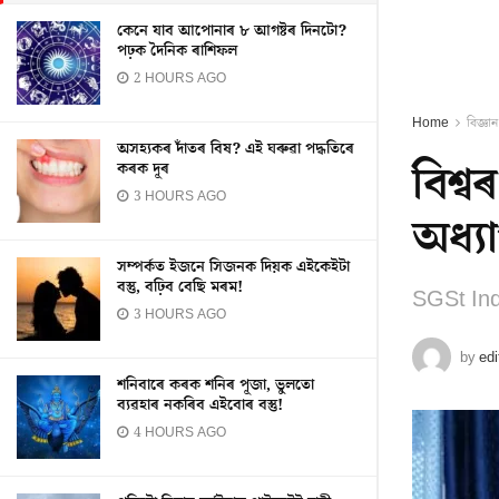
কেনে যাব আপোনাৰ ৮ আগষ্টৰ দিনটো?
পঢ়ক দৈনিক ৰাশিফল
2 HOURS AGO
Home
বিজ্ঞান
অসহ্যকৰ দাঁতৰ বিষ? এই ঘৰুৱা পদ্ধতিৰে
বিশ্ব
কৰক দূৰ
3 HOURS AGO
অধ্য
সম্পৰ্কত ইজনে সিজনক দিয়ক এইকেইটা
বস্তু, বঢ়িব বেছি মৰম!
SGSt Inde
3 HOURS AGO
by
edi
শনিবাৰে কৰক শনিৰ পূজা, ভুলতো
ব্যৱহাৰ নকৰিব এইবোৰ বস্তু!
4 HOURS AGO