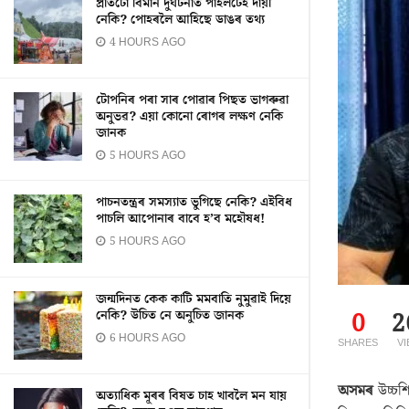
প্ৰতিটো বিমান দুৰ্ঘটনাত পাইলটেই দায়ী
নেকি? পোহৰলৈ আহিছে ডাঙৰ তথ্য
4 HOURS AGO
টোপনিৰ পৰা সাৰ পোৱাৰ পিছত ভাগৰুৱা
অনুভৱ? এয়া কোনো ৰোগৰ লক্ষণ নেকি
জানক
5 HOURS AGO
পাচনতন্ত্ৰৰ সমস্যাত ভুগিছে নেকি? এইবিধ
পাচলি আপোনাৰ বাবে হ’ব মহৌষধ!
5 HOURS AGO
জন্মদিনত কেক কাটি মমবাতি নুমুৱাই দিয়ে
নেকি? উচিত নে অনুচিত জানক
0
2
6 HOURS AGO
SHARES
V
অসমৰ
উচ্চশি
অত্যাধিক মূৰৰ বিষত চাহ খাবলৈ মন যায়