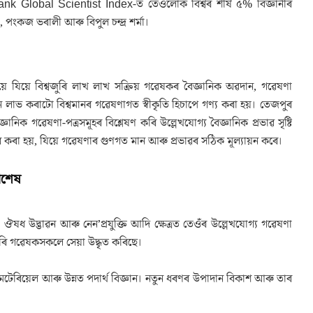
ank Global Scientist Index-ত তেওঁলোক বিশ্বৰ শীৰ্ষ ৫% বিজ্ঞানীৰ
পংকজ ভৰালী আৰু বিপুল চন্দ্ৰ শৰ্মা।
য়ে যিয়ে বিশ্বজুৰি লাখ লাখ সক্ৰিয় গৱেষকৰ বৈজ্ঞানিক অৱদান, গৱেষণা
স্থান লাভ কৰাটো বিশ্বমানৰ গৱেষণাগত স্বীকৃতি হিচাপে গণ্য কৰা হয়। তেজপুৰ
ানিক গৱেষণা-পত্ৰসমূহৰ বিশ্লেষণ কৰি উল্লেখযোগ্য বৈজ্ঞানিক প্ৰভাৱ সৃষ্টি
া হয়, যিয়ে গৱেষণাৰ গুণগত মান আৰু প্ৰভাৱৰ সঠিক মূল্যায়ন কৰে।
িশেষ
ঔষধ উদ্ভাৱন আৰু নেন’প্ৰযুক্তি আদি ক্ষেত্ৰত তেওঁৰ উল্লেখযোগ্য গৱেষণা
্বজুৰি গৱেষকসকলে সেয়া উদ্ধৃত কৰিছে।
েটেৰিয়েল আৰু উন্নত পদাৰ্থ বিজ্ঞান। নতুন ধৰণৰ উপাদান বিকাশ আৰু তাৰ