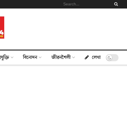
্ৰযুক্তি
বিনোদন
জীৱনশৈলী
লেখা