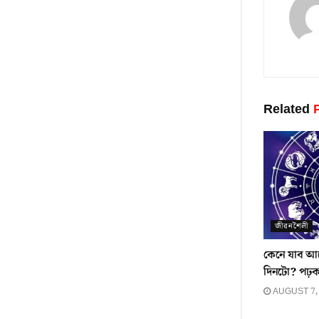
Related
P
জীৱনশৈলী
কেনে যাব আ
দিনটো? পঢ়
AUGUST 7,