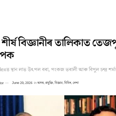
ৰ শীৰ্ষ বিজ্ঞানীৰ তালিকাত তেজপ
াপক
xত স্থান লাভ উৎপল বৰা, পংকজ ভৰালী আৰু বিপুল চন্দ্ৰ শৰ্ম
tor
June 20, 2026
in
অসম
,
প্ৰযুক্তি
,
বিজ্ঞান
,
বিবিধ
,
লেখা