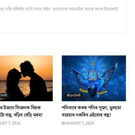
্ঠ সত্য দাঙি ধৰিবলৈ আমি সদায় সষ্টম। আপোনাক সময়তকৈ আগত ৰখাৰ উদ্দেশ্যেই
নশৈলী
জীৱনশৈলী
্কত ইজনে সিজনক দিয়ক
শনিবাৰে কৰক শনিৰ পূজা, ভুলতো
া বস্তু, বঢ়িব বেছি মৰম!
ব্যৱহাৰ নকৰিব এইবোৰ বস্তু!
ST 7, 2026
AUGUST 7, 2026