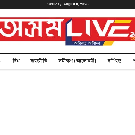
Saturday, August 8, 2026
বিশ্ব
ৰাজনীতি
সমীক্ষণ (আলোচনী)
বাণিজ্য
প