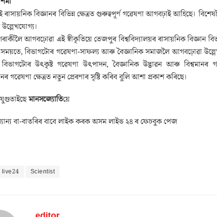
শৰ্মা
ই ৰাসায়নিক বিজ্ঞানৰ বিভিন্ন ক্ষেত্ৰত গুৰুত্বপূৰ্ণ গৱেষণা আগবঢ়াই আহিছে। বিশেষ
উল্লেখযোগ্য।
াকীলৈ আগবঢ়োৱা এই স্বীকৃতিয়ে তেজপুৰ বিশ্ববিদ্যালয়ৰ ৰাসায়নিক বিজ্ঞান বিভ
ময়তে, বিভাগটোৰ গৱেষণা-সাফল্য আৰু বৈজ্ঞানিক সমাজলৈ আগবঢ়োৱা উল্লেখযোগ্য
বিভাগটোৰ উৎকৃষ্ট গৱেষণা উৎপাদন, বৈজ্ঞানিক উদ্ভাৱন আৰু বিশ্বমানৰ গ
়খনৰ গৱেষণা ক্ষেত্ৰত নতুন প্ৰেৰণাৰ সৃষ্টি কৰিব বুলি আশা প্ৰকাশ কৰিছে।
 যুগুতাইছে
মানসজ্যোতি
য়ে
যান্য বা-বাতৰিৰ বাবে লাইক কৰক অসম লাইভ ২৪ ৰ ফেচবুক পেজ
 live24
Scientist
editor