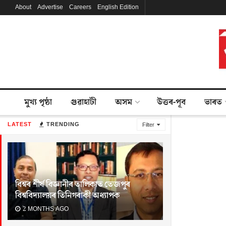
About
Advertise
Careers
English Edition
মুখ্য পৃষ্ঠা
গুৱাহাটী
অসম
উত্তৰ-পূব
ভাৰত
LATEST
TRENDING
Filter
বিশ্বৰ শীৰ্ষ বিজ্ঞানীৰ তালিকাত তেজপুৰ
বিশ্ববিদ্যালয়ৰ তিনিগৰাকী অধ্যাপক
2 MONTHS AGO