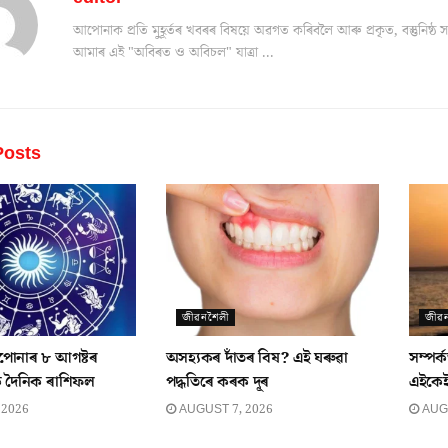
আপোনাক প্ৰতি মুহূৰ্তৰ খবৰৰ বিষয়ে অৱগত কৰিবলৈ আৰু প্ৰকৃত, বস্তুনিষ
আমাৰ এই "অবিৰত ও অবিচল" যাত্ৰা ...
osts
জীৱনশৈলী
জীৱ
পোনাৰ ৮ আগষ্টৰ
অসহ্যকৰ দাঁতৰ বিষ? এই ঘৰুৱা
সম্পৰ
ক দৈনিক ৰাশিফল
পদ্ধতিৰে কৰক দূৰ
এইকেইট
 2026
AUGUST 7, 2026
AUGU