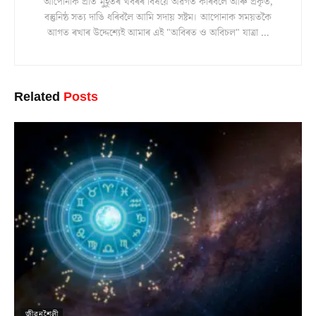
আপোনাক প্ৰতি মুহূৰ্তৰ খবৰৰ বিষয়ে অৱগত কৰিবলৈ আৰু প্ৰকৃত,
বস্তুনিষ্ঠ সত্য দাঙি ধৰিবলৈ আমি সদায় সষ্টম। আপোনাক সময়তকৈ
আগত ৰখাৰ উদ্দেশ্যেই আমাৰ এই "অবিৰত ও অবিচল" যাত্ৰা ...
Related
Posts
জীৱনশৈলী