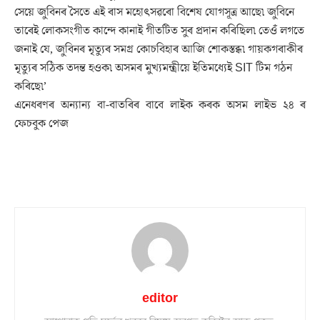
সেয়ে জুবিনৰ সৈতে এই ৰাস মহোৎসৱৰো বিশেষ যোগসূত্ৰ আছে৷ জুবিনে
তাৰেই লোকসংগীত কান্দে কানাই গীতটিত সুৰ প্ৰদান কৰিছিল৷ তেওঁ লগতে
জনাই যে, জুবিনৰ মৃত্যুৰ সমগ্ৰ কোচবিহাৰ আজি শোকস্তব্ধ৷ গায়কগৰাকীৰ
মৃত্যুৰ সঠিক তদন্ত হওক৷ অসমৰ মুখ্যমন্ত্ৰীয়ে ইতিমধ্যেই SIT টিম গঠন
কৰিছে৷’
এনেধৰণৰ অন্যান্য বা-বাতৰিৰ বাবে লাইক কৰক অসম লাইভ ২৪ ৰ
ফেচবুক পেজ
editor