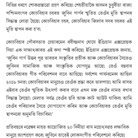
বিভিন্ন ধৰণে শোকপ্ৰস্তাৱো গ্ৰহণ কৰিছে৷ শেহতীয়াকৈ অসমৰ চুবুৰীয়া ৰাজ্য
পশ্চিমবংগৰ কোচবিহাৰ চহৰত জুবিন গাৰ্গৰ স্মৃতিত তেওঁৰ মূৰ্তি স্থাপনৰ
সিদ্ধান্ত লোৱা হৈছে৷ কোচবিহাৰ চহৰ, কোচবিহাৰ জিলাৰ সদৰ চহৰত এই
মূৰ্তি স্থাপন কৰা হ’ব৷
কোচবিহাৰ পৌৰসভাত চেয়াৰমেন ৰবীন্দ্ৰনাথ ঘোষে ইণ্ডিয়ান এক্সপ্ৰেছক
দিয়া এক সাক্ষাৎকাৰত এই কথা স্পষ্ট কৰিছে৷ ইণ্ডিয়ান এক্সপ্ৰেছক জনায়,
‘জুবিন গাৰ্গ উত্তৰ পূৱ ভাৰতৰ সংস্কৃতিৰ প্ৰতীক আৰু কোচবিহাৰৰ সৈতেও
জুবিনৰ সামাজিক আৰু সাংস্কৃতিক যোগসূত্ৰ আছে৷ তেওঁ বহুবাৰ
কোচবিহাৰত গীত পৰিবেশনৰ বাবে আহিছে৷ সৰ্বশেষ পাৰ্ফৰমেন্স আছিল
২০১৮ চনত৷ কোচবিহাৰৰ মানুহেও তেওঁক শ্ৰদ্ধা কৰে ভালপায়৷ আমি ৰাসত
এইবাৰ তেওঁৰ স্মৃতিক উৎসৰ্গা কৰাৰ বাবে এখন মঞ্চ তেওঁৰ নামত ৰখাৰ
সিদ্ধান্ত লৈছো৷ মেলাত সৰ্বত্ৰ তেওঁৰ ছবি আৰু কাট আউট থাকিব৷ আমি
তেওঁৰ পৰিয়ালৰ সৈতে যোগাযোগ কৰিম আৰু কোচবিহাৰত তেওঁৰ মূৰ্তি
স্থাপনৰো অনুমতি বিচাৰিম৷’
প্ৰতিবছৰে নৱেম্বৰ মাহত আয়োজিত ২০ দিনীয়া ৰাস মহোৎসৱত লক্ষাধিক
মানুহে অংশগ্ৰহণ কৰে৷ জুবিনে তাতেই লোকসংগীত পৰিবেশনো কৰিছে৷