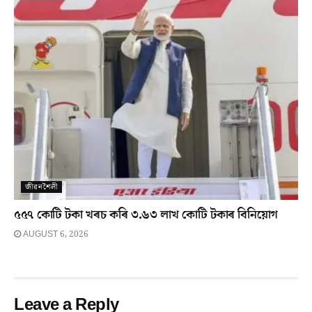
জীৱনশৈলী
৫৫৭ কোটি টকা খৰচ কৰি ৩.৬৩ লাখ কোটি টকাৰ বিনিয়োগ
AUGUST 6, 2026
Leave a Reply