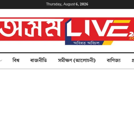
Thursday, August 6, 2026
বিশ্ব
ৰাজনীতি
সমীক্ষণ (আলোচনী)
বাণিজ্য
প