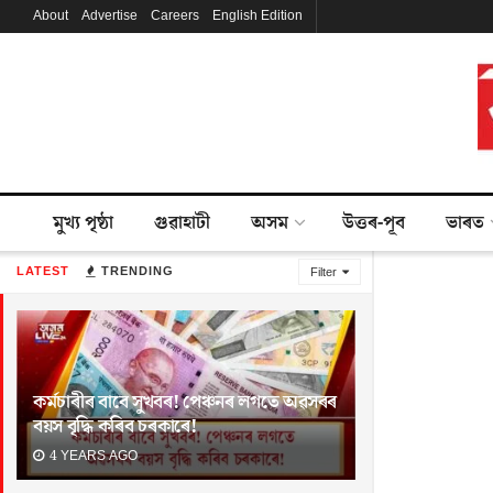
About
Advertise
Careers
English Edition
মুখ্য পৃষ্ঠা
গুৱাহাটী
অসম
উত্তৰ-পূব
ভাৰত
LATEST
TRENDING
Filter
কৰ্মচাৰীৰ বাবে সুখবৰ! পেঞ্চনৰ লগতে অৱসৰৰ
বয়স বৃদ্ধি কৰিব চৰকাৰে!
4 YEARS AGO