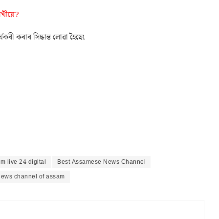
ৰাখীয়ে?
ৰ্যকৰী কৰাৰ সিদ্ধান্ত লোৱা হৈছে৷
m live 24 digital
Best Assamese News Channel
 news channel of assam