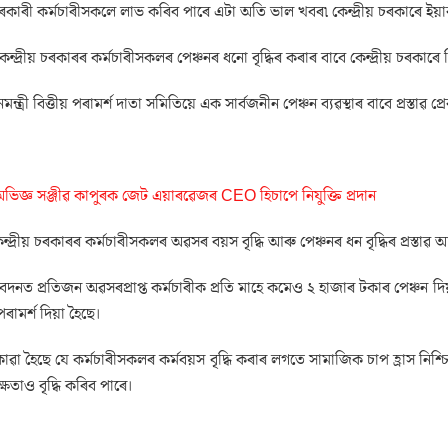
চৰকাৰী কৰ্মচাৰীসকলে লাভ কৰিব পাৰে এটা অতি ভাল খবৰ৷ কেন্দ্ৰীয় চৰকাৰে ইয়াৰ 
ন্দ্ৰীয় চৰকাৰৰ কৰ্মচাৰীসকলৰ পেঞ্চনৰ ধনো বৃদ্ধিৰ কৰাৰ বাবে কেন্দ্ৰীয় চৰকাৰে
নমন্ত্ৰী বিত্তীয় পৰামৰ্শ দাতা সমিতিয়ে এক সাৰ্বজনীন পেঞ্চন ব্যৱস্থাৰ বাবে প্ৰস্তাৱ প
ভিজ্ঞ সঞ্জীৱ কাপুৰক জেট এয়াৰৱেজৰ CEO হিচাপে নিযুক্তি প্ৰদান
কেন্দ্ৰীয় চৰকাৰৰ কৰ্মচাৰীসকলৰ অৱসৰ বয়স বৃদ্ধি আৰু পেঞ্চনৰ ধন বৃদ্ধিৰ প্ৰস্
েদনত প্ৰতিজন অৱসৰপ্ৰাপ্ত কৰ্মচাৰীক প্ৰতি মাহে কমেও ২ হাজাৰ টকাৰ পেঞ্চন দিয়াৰ
পৰামৰ্শ দিয়া হৈছে।
োৱা হৈছে যে কৰ্মচাৰীসকলৰ কৰ্মবয়স বৃদ্ধি কৰাৰ লগতে সামাজিক চাপ হ্ৰাস নিশ
ষতাও বৃদ্ধি কৰিব পাৰে।