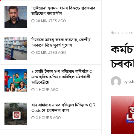
‘ভাইজান’ ছলমান খানৰ বিৰুদ্ধে প্ৰৱঞ্চনাৰ
অভিযোগ ব্যৱসায়ীৰ
20 MINUTES AGO
Home
ভাৰত
নিজাকৈ আৰম্ভ কৰক ব্যৱসায়, কেন্দ্ৰীয়
কৰ্ম
চৰকাৰে দিছে সুৱৰ্ণ সুযোগ
52 MINUTES AGO
চৰকা
১ কোটি টকাৰ ঋণ পৰিশোধ কৰিবলৈ C
গ্ৰেড ছবিত অভিনয় কৰিছিল এইগৰাকী
by
edi
অভিনেত্ৰীয়ে
1 HOUR AGO
বান সাহায্যৰ নামত ছচিয়েল মিডিয়াত QR
Codeৰে প্ৰৱঞ্চনাৰ জাল
2 HOURS AGO