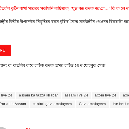
িতৰ্কৰ কুইন ৰাখী সাৱন্তৰ সকীয়নি ৰাছিয়াক, ‘যুদ্ধ বন্ধ কৰক নহ’লে…’ কি ক’লে 
্ত্ৰীৰ বিত্তীয় উপদেষ্টাৰ নিযুক্তিৰ বয়স বৃদ্ধিৰ সৈতে সাৰ্বজনীন পেঞ্চনৰ বিষয়টো কা
RE
যান্য বা-বাতৰিৰ বাবে লাইক কৰক অসম লাইভ ২৪ ৰ ফেচবুক পেজ
live 24
assam ka tazza khabar
assam live 24
axom live 24
axo
Portal in Assam
central govt employees
Govt employees
the best