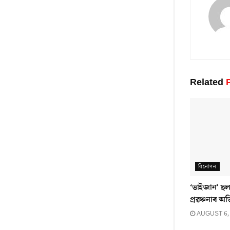
Related
P
বিনোদন
‘ভাইজান’ ছলম
প্ৰৱঞ্চনাৰ অ
AUGUST 6,