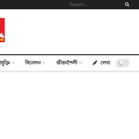
্ৰযুক্তি
বিনোদন
জীৱনশৈলী
লেখা