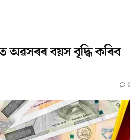
তে অৱসৰৰ বয়স বৃদ্ধি কৰিব
0