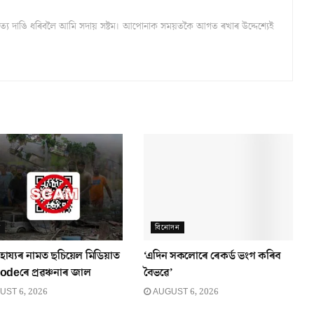
্ঠ সত্য দাঙি ধৰিবলৈ আমি সদায় সষ্টম। আপোনাক সময়তকৈ আগত ৰখাৰ উদ্দেশ্যেই
ম
বিনোদন
াহায্যৰ নামত ছচিয়েল মিডিয়াত
‘এদিন সকলোৰে ৰেকৰ্ড ভংগ কৰিব
deৰে প্ৰৱঞ্চনাৰ জাল
বৈভৱে’
ST 6, 2026
AUGUST 6, 2026