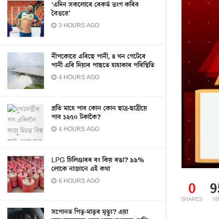
‘এদিন সকলোৰে ৰেকৰ্ড ভংগ কৰিব
বৈভৱে’
3 HOURS AGO
নীপকোৱে এৰিছে পানী, ৪ খন গেটেৰে
পানী এৰি দিয়াৰ পাছতে হাহাকাৰ পৰিস্থিতি
4 HOURS AGO
প্ৰতি মাহে পাব কোন কোন ছাত্ৰ-ছাত্ৰীয়ে
পাব ১২৫০ টকাকৈ?
4 HOURS AGO
LPG চিলিণ্ডাৰৰ ৰং কিয় ৰঙা? ৯৯%
লোকে নাজানে এই কথা
6 HOURS AGO
0
9
SHARES
V
সপোনত পিতৃ-মাতৃৰ মৃত্যু? এয়া