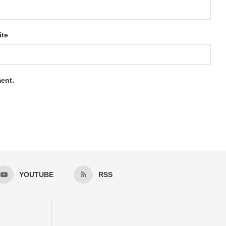
ite
ment.
YOUTUBE
RSS