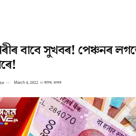
চাৰীৰ বাবে সুখবৰ! পেঞ্চনৰ লগ
ৰে!
tor
March 4, 2022
in
অসম
,
ভাৰত