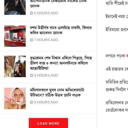
আপোনজনক হেৰুওৱাৰ সংকেত নেকি
অতি শীঘ্ৰেই 
জানক
6 HOURS AGO
ইমানেই নহয় কে
দশম উত্তীৰ্ণৰ বাবে ওলাইছে চাকৰি, কিদৰে
ইতিমধ্যে প্ৰধা
কৰিব আবেদন জানক
7 HOURS AGO
লগতে পঢ়ক
অ
বৃদ্ধাশ্ৰমত শেষ নিশ্বাস এৰিলে পিতৃয়ে, পিছে
ভীষণ ব্যস্ত ৩ কন্যা! অনলাইনতে কৰিলে
অন্ত্যেষ্টিক্ৰিয়া
এই প্ৰস্তাৱত 
8 HOURS AGO
সমিতিৰ প্ৰতিব
গুৰুত্ব দিবলৈ 
মহিলাসকলে মুখৰ নোম আঁতৰোৱাটো
উচিতনে? সঠিক উত্তৰ জানি লওক
প্ৰতিবেদনত ক
8 HOURS AGO
তেওঁলোকৰ দক্
LOAD MORE