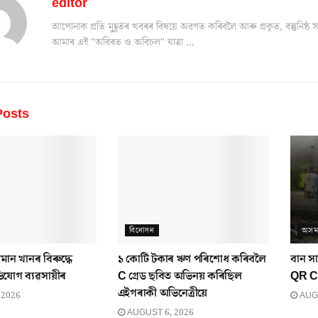
editor
আপোনাক প্ৰতি মুহূৰ্তৰ খবৰৰ বিষয়ে অৱগত কৰিবলৈ আৰু প্ৰকৃত, বস্তুনিষ
আমাৰ এই "অবিৰত ও অবিচল" যাত্ৰা ...
osts
বিনোদন
অস
ান খানৰ বিৰুদ্ধে
১ কোটি টকাৰ ঋণ পৰিশোধ কৰিবলৈ
বান স
ভিযোগ ব্যৱসায়ীৰ
C গ্ৰেড ছবিত অভিনয় কৰিছিল
QR Co
এইগৰাকী অভিনেত্ৰীয়ে
 2026
AUGU
AUGUST 6, 2026