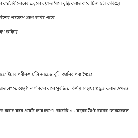
কৰ্মচাৰীসকলৰ অৱসৰ বয়সৰ সীমা বৃদ্ধি কৰাৰ বাবে চিন্তা চৰ্চা কৰিছে৷
 বিশেষ পদক্ষেপ গ্ৰহণ কৰিব পাৰে৷
্ৰেৰণ কৰিছে৷
তাৱ আছে৷ ইয়াৰ পৰীক্ষণ চলি আছেও বুলি জানিব পৰা গৈছে৷
 লগতে জ্যেষ্ঠ নাগৰিকৰ বাবে সুৰক্ষিত বিত্তীয় সাহায্য প্ৰস্তুত কৰাৰ ওপৰত
্চিত কৰাৰ বাবে প্ৰচেষ্টা ল’ব লাগে। আনকি ৫০ বছৰৰ উৰ্ধৰ বয়সৰ লোকসকলে