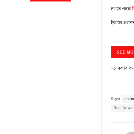
লগতে পঢ়ক
ব
ইফালে প্ৰধানমন
SEE MO
এনেধৰণৰ অন্
Tags:
asom 
Best News 