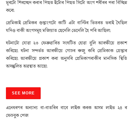
মূৰটো শিৰচ্ছেদ কৰাৰ পিছত ইটোৰ পিছত সিটো অংগ শৰীৰৰ পৰা বিচ্ছিন্ন
কৰে৷
প্ৰেমিকাই প্ৰেমিকৰ গুপ্তাংগটো কাটি এটা বাল্টিৰ ভিতৰত ভৰাই থৈছিল
যদিও বাকী অংগসমূহ মজিয়াত ছেদেলি ভেদেলি হৈ পৰি আছিল৷
ঘটনাটো যোৱা ২৩ ফেব্ৰুৱাৰিত সংঘটিত হোৱা বুলি আৰক্ষীয়ে প্ৰকাশ
কৰিছে৷ ঘটনা সন্দৰ্ভত আৰক্ষীয়ে গোচৰ ৰুজু কৰি প্ৰেমিকাক গ্ৰেপ্তাৰ
কৰিছে৷ আৰক্ষীয়ে প্ৰকাশ কৰা অনুসৰি প্ৰেমিকাগৰাকীৰ মানসিক স্থিতি
অসন্তুলিত অৱস্থাত আছে৷
SEE MORE
এনেধৰণৰ অন্যান্য বা-বাতৰিৰ বাবে লাইক কৰক অসম লাইভ ২৪ ৰ
ফেচবুক পেজ