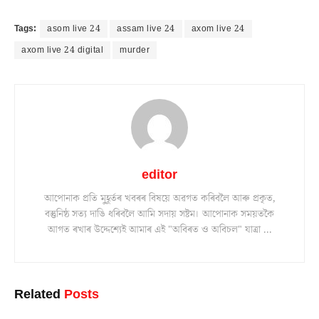
Tags:
asom live 24
assam live 24
axom live 24
axom live 24 digital
murder
editor
আপোনাক প্ৰতি মুহূৰ্তৰ খবৰৰ বিষয়ে অৱগত কৰিবলৈ আৰু প্ৰকৃত,
বস্তুনিষ্ঠ সত্য দাঙি ধৰিবলৈ আমি সদায় সষ্টম। আপোনাক সময়তকৈ
আগত ৰখাৰ উদ্দেশ্যেই আমাৰ এই "অবিৰত ও অবিচল" যাত্ৰা ...
Related
Posts