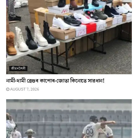
জীৱনশৈলী
নামী-দামী ব্ৰেণ্ডৰ কাপোৰ-জোতা কিনোতে সাৱধান!
AUGUST 7, 2026