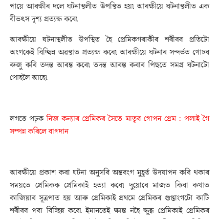
পায়ে আৰক্ষীৰ দলে ঘটনাস্থলীত উপস্থিত হয়৷ আৰক্ষীয়ে ঘটনাস্থলীত এক
বীভৎস দৃশ্য প্ৰত্যক্ষ কৰে৷
আৰক্ষীয়ে ঘটনাস্থলীত উপস্থিত হৈ প্ৰেমিকগৰাকীৰ শৰীৰৰ প্ৰতিটো
অংগকেই বিচ্ছিন্ন অৱস্থাত প্ৰত্যক্ষ কৰে৷ আৰক্ষীয়ে ঘটনাৰ সন্দৰ্ভত গোচৰ
ৰুজু কৰি তদন্ত আৰম্ভ কৰে৷ তদন্ত আৰম্ভ কৰাৰ পিছতে সমগ্ৰ ঘটনাটো
পোহলৈ আহে৷
লগতে পঢ়ক
নিজ কন্যাৰ প্ৰেমিকৰ সৈতে মাতৃৰ গোপন প্ৰেম : পলাই গৈ
সম্পন্ন কৰিলে বাগদান
আৰক্ষীয়ে প্ৰকাশ কৰা ঘটনা অনুসৰি অন্তৰংগ মুহূৰ্ত উদযাপন কৰি থকাৰ
সময়তে প্ৰেমিকক প্ৰেমিকাই হত্যা কৰে৷ দুয়োৰে মাজত কিবা কথাত
কাজিয়াৰ সূত্ৰপাত হয় আৰু প্ৰেমিকাই প্ৰথমে প্ৰেমিকৰ গুপ্তাংগটো কাটি
শৰীৰৰ পৰা বিচ্ছিন্ন কৰে৷ ইমানতেই ক্ষান্ত নহৈ ক্ষুব্ধ প্ৰেমিকাই প্ৰেমিকৰ