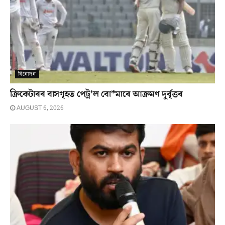
বিনোদন
ক্ৰিকেটাৰৰ বাসগৃহত পেট্ৰ’ল বো*মাৰে আক্ৰমণ দুৰ্বৃত্তৰ
AUGUST 6, 2026