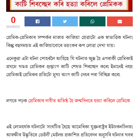
0
SHARES
প্ৰেমিক-প্ৰেমিকাৰ সম্পৰ্কৰ মাজত কাজিয়া হোৱাটো এক স্বাভাৱিক ঘটনা৷
কিন্তু বহুসময়ত এই কাজিয়াবোৰে ভয়ংকৰ ৰূপ লোৱা দেখা যায়।
এনেকুৱা এটা ঘটনা পোহৰলৈ আহিছে যি ঘটনাত ক্ষুব্ধ হৈ এগৰাকী প্ৰেমিকাই
প্ৰথমে খঙত প্ৰেমিকৰ গুপ্তাংগ কাটি শেষত শিৰচ্ছেদ কৰে৷ ইমানেই নহয়
প্ৰেমিকাই প্ৰেমিকৰ প্ৰতিটো মুখ্য অংগ কাটি দেহৰ পৰা বিচ্ছিন্ন কৰে৷
লগতে পঢ়ক
প্ৰেমিকাৰ দাবীত অতিষ্ঠ হৈ জন্মদিনতে হত্যা কৰিলে প্ৰেমিকে
এই লোমহৰ্ষক ঘটনাটো সংঘটিত হৈছে আমেৰিকা যুক্তৰাষ্ট্ৰৰ ইউচকনচিনত৷
আৰক্ষীৰ উদ্ধৃতিৰে
ডেইলী মেইল
ত প্ৰকাশিত প্ৰতিবেদন অনুসৰি ঘটনাৰ খবৰ