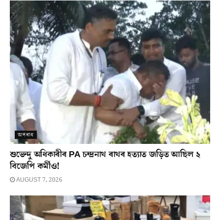
অপৰাধ
শুভেন্দু অধিকাৰীৰ PA চন্দ্ৰনাথ ৰাথৰ হত্যাত জড়িত আছিল ২
বিজেপি কৰ্মীও!
AUGUST 7, 2026