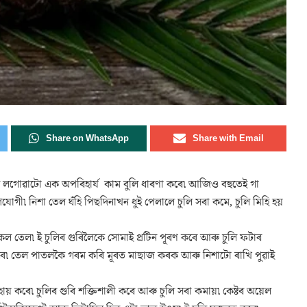
Share on WhatsApp
Share with Email
তেল লগোৱাটো এক অপৰিহাৰ্য কাম বুলি ধাৰণা কৰে৷ আজিও বহুতেই গা
োগী৷ নিশা তেল ঘঁহি পিছদিনাখন ধুই পেলালে চুলি সৰা কমে, চুলি মিহি হয়
িকল তেল৷ ই চুলিৰ গুৰিলৈকে সোমাই প্ৰটিন পূৰণ কৰে আৰু চুলি ফটাৰ
 কৰে৷ তেল পাতলকৈ গৰম কৰি মূৰত মাছাজ কৰক আৰু নিশাটো ৰাখি পুৱাই
হায় কৰে৷ চুলিৰ গুৰি শক্তিশালী কৰে আৰু চুলি সৰা কমায়৷ কেষ্টৰ অয়েল