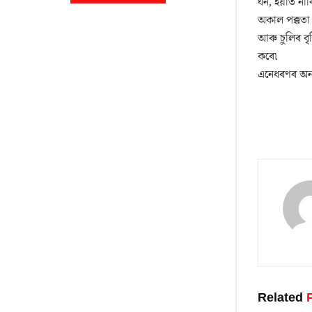
ঘন, ইয়াত না
অকাল পক্কতা 
আৰু চুলিৰ ব
কৰে৷
এনেধৰণৰ অন্
Related
P