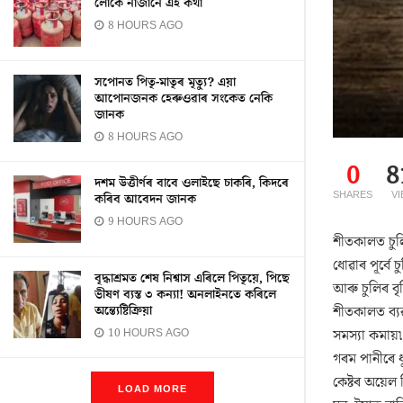
লোকে নাজানে এই কথা
8 HOURS AGO
সপোনত পিতৃ-মাতৃৰ মৃত্যু? এয়া
আপোনজনক হেৰুওৱাৰ সংকেত নেকি
জানক
8 HOURS AGO
0
8
দশম উত্তীৰ্ণৰ বাবে ওলাইছে চাকৰি, কিদৰে
SHARES
V
কৰিব আবেদন জানক
9 HOURS AGO
শীতকালত চুল
ধোৱাৰ পূৰ্বে
বৃদ্ধাশ্ৰমত শেষ নিশ্বাস এৰিলে পিতৃয়ে, পিছে
আৰু চুলিৰ বৃ
ভীষণ ব্যস্ত ৩ কন্যা! অনলাইনতে কৰিলে
শীতকালত ব্যৱ
অন্ত্যেষ্টিক্ৰিয়া
সমস্যা কমায়
10 HOURS AGO
গৰম পানীৰে 
কেষ্টৰ অয়েল 
LOAD MORE