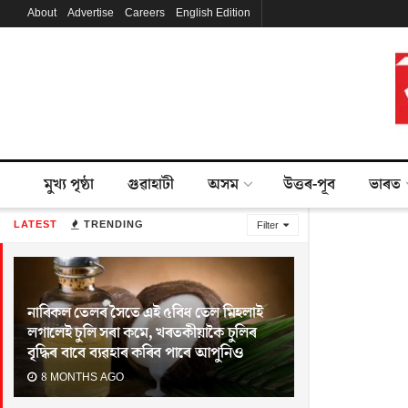
About
Advertise
Careers
English Edition
মুখ্য পৃষ্ঠা
গুৱাহাটী
অসম
উত্তৰ-পূব
ভাৰত
LATEST
TRENDING
Filter
নাৰিকল তেলৰ সৈতে এই ৫বিধ তেল মিহলাই
লগালেই চুলি সৰা কমে, খৰতকীয়াকৈ চুলিৰ
বৃদ্ধিৰ বাবে ব্যৱহাৰ কৰিব পাৰে আপুনিও
8 MONTHS AGO