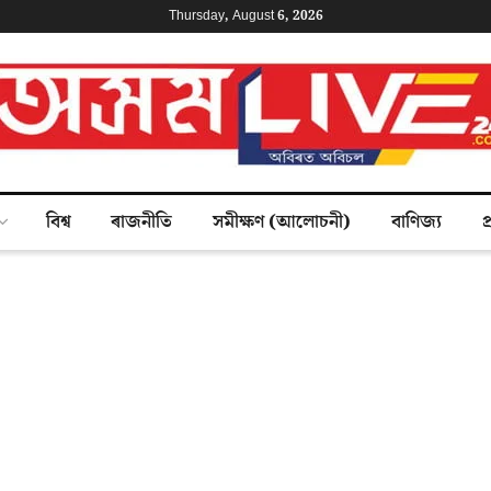
Thursday, August 6, 2026
বিশ্ব
ৰাজনীতি
সমীক্ষণ (আলোচনী)
বাণিজ্য
প