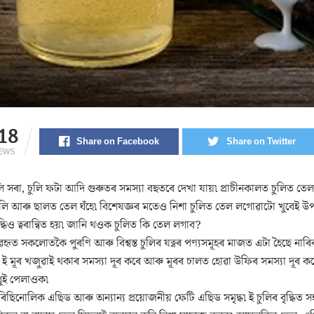
18
Share on Facebook
Share on Twitter
IEWS
ি সৰা, চুলি ফটা আদি গুৰুতৰ সমস্যা বহুতৰে দেখা যায়৷ প্ৰাচীনকালত চুলিত 
 চুলি আৰু ছালত তেল ঘঁহে৷ বিশেষজ্ঞৰ মতেও নিশা চুলিত তেল লগোৱাটো খুবেই উপয
দ্ধিও ত্বৰান্বিত হয়৷ জানি থওক চুলিত কি তেল লগাব?
হৃত সকলোতকৈ পুৰণি আৰু বিশ্বস্ত চুলিৰ যত্নৰ পণ্যসমূহৰ মাজত এটা হৈছে নাৰ
৷ ই মূৰ খজুৱাই থকাৰ সমস্যা দূৰ কৰে আৰু মূৰৰ চালত হোৱা উফিৰ সমস্যা দূৰ
ধুই পেলাওক৷
ৰিছিনোলিক এছিড আৰু অন্যান্য প্ৰয়োজনীয় ফেটি এছিড সমৃদ্ধ৷ ই চুলিৰ বৃদ্ধিত স