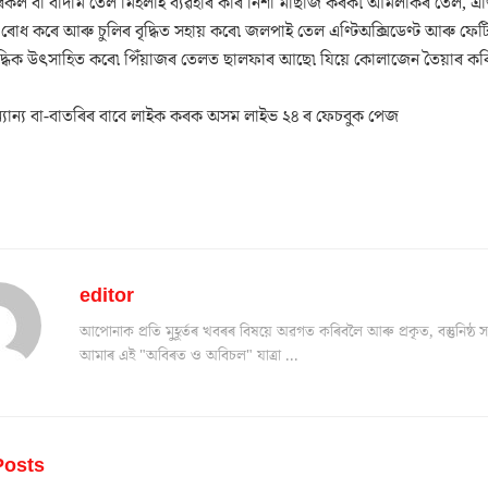
ৰিকল বা বাদাম তেল মিহলাই ব্যৱহাৰ কৰি নিশা মাছাজ কৰক৷ আমলকিৰ তেল, এণ্ট
ৰোধ কৰে আৰু চুলিৰ বৃদ্ধিত সহায় কৰে৷ জলপাই তেল এণ্টিঅক্সিডেণ্ট আৰু ফেটি 
ৃদ্ধিক উৎসাহিত কৰে৷ পিঁয়াজৰ তেলত ছালফাৰ আছে৷ যিয়ে কোলাজেন তৈয়াৰ কৰি 
যান্য বা-বাতৰিৰ বাবে লাইক কৰক অসম লাইভ ২৪ ৰ ফেচবুক পেজ
editor
আপোনাক প্ৰতি মুহূৰ্তৰ খবৰৰ বিষয়ে অৱগত কৰিবলৈ আৰু প্ৰকৃত, বস্তুনিষ
আমাৰ এই "অবিৰত ও অবিচল" যাত্ৰা ...
osts