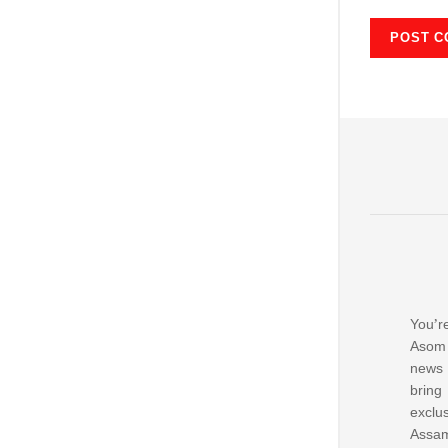
You’re
Asom 
news
bring
excl
Assam