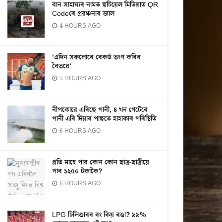
বান সাহায্যৰ নামত ছচিয়েল মিডিয়াত QR
Codeৰে প্ৰৱঞ্চনাৰ জাল
4 HOURS AGO
‘এদিন সকলোৰে ৰেকৰ্ড ভংগ কৰিব
বৈভৱে’
5 HOURS AGO
নীপকোৱে এৰিছে পানী, ৪ খন গেটেৰে
পানী এৰি দিয়াৰ পাছতে হাহাকাৰ পৰিস্থিতি
6 HOURS AGO
প্ৰতি মাহে পাব কোন কোন ছাত্ৰ-ছাত্ৰীয়ে
পাব ১২৫০ টকাকৈ?
6 HOURS AGO
LPG চিলিণ্ডাৰৰ ৰং কিয় ৰঙা? ৯৯%