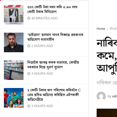
৫৫৭ কোটি টকা খৰচ কৰি ৩.৬৩ লাখ
কোটি টকাৰ বিনিয়োগ
46 MINUTES AGO
Home
জীৱন
‘ভাইজান’ ছলমান খানৰ বিৰুদ্ধে প্ৰৱঞ্চনাৰ
নাৰি
অভিযোগ ব্যৱসায়ীৰ
2 HOURS AGO
কমে,
নিজাকৈ আৰম্ভ কৰক ব্যৱসায়, কেন্দ্ৰীয়
আপু
চৰকাৰে দিছে সুৱৰ্ণ সুযোগ
3 HOURS AGO
নাৰিকল তে
১ কোটি টকাৰ ঋণ পৰিশোধ কৰিবলৈ C
গ্ৰেড ছবিত অভিনয় কৰিছিল এইগৰাকী
by
edi
অভিনেত্ৰীয়ে
3 HOURS AGO