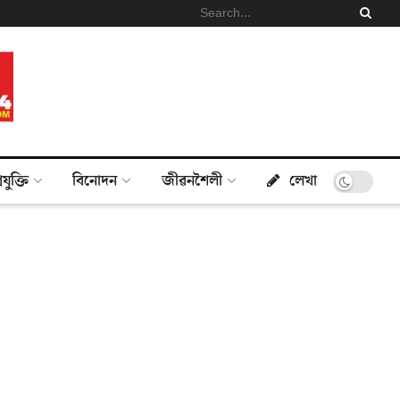
্ৰযুক্তি
বিনোদন
জীৱনশৈলী
লেখা