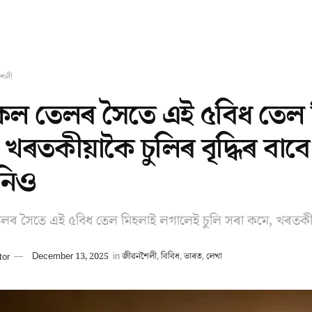
শৈলী
কল তেলৰ সৈতে এই ৫বিধ তেল ম
 খৰতকীয়াকৈ চুলিৰ বৃদ্ধিৰ বাবে
নিও
লৰ সৈতে এই ৫বিধ তেল মিহলাই লগালেই চুলি সৰা কমে, খৰতকীয়াক
tor
December 13, 2025
in
জীৱনশৈলী
,
বিবিধ
,
ভাৰত
,
লেখা