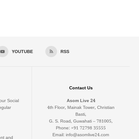
YOUTUBE
RSS
Contact Us
our Social
Asom Live 24
egular
4th Floor, Mainak Tower, Christian
Basti,
G. S. Road, Guwahati – 781005,
Phone: +91 72798 35555
Email: info@asomlive24.com
ent and