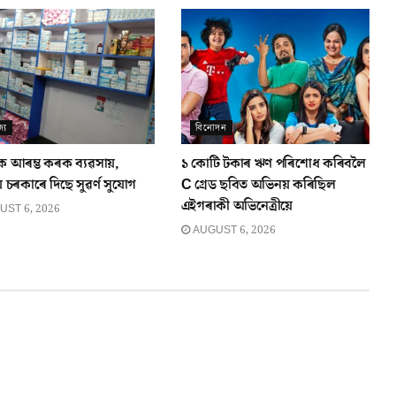
্য
বিনোদন
ৈ আৰম্ভ কৰক ব্যৱসায়,
১ কোটি টকাৰ ঋণ পৰিশোধ কৰিবলৈ
ৰীয় চৰকাৰে দিছে সুৱৰ্ণ সুযোগ
C গ্ৰেড ছবিত অভিনয় কৰিছিল
এইগৰাকী অভিনেত্ৰীয়ে
ST 6, 2026
AUGUST 6, 2026