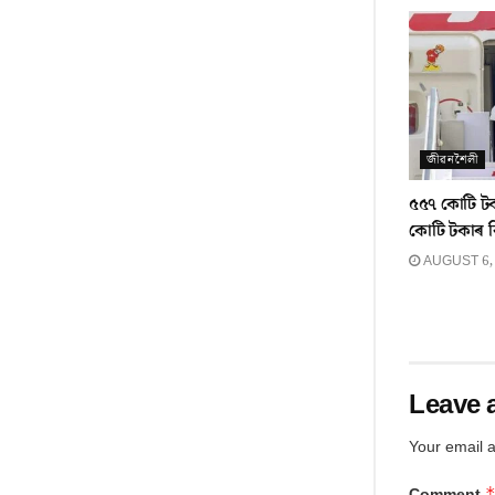
জীৱনশৈলী
৫৫৭ কোটি ট
কোটি টকাৰ 
AUGUST 6,
Leave 
Your email a
Comment