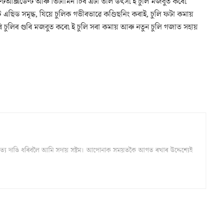
িঅক্সিডেণ্ট আৰু ভিটামিন চিৰ এটা ভাল উৎস৷ ই চুলি মজবুত কৰে৷
এছিড সমৃদ্ধ, যিয়ে চুলিক গভীৰভাৱে কণ্ডিছনিং কৰাই, চুলি ফটা কমায়
চুলিৰ গুৰি মজবুত কৰে৷ ই চুলি সৰা কমায় আৰু নতুন চুলি গজাত সহায়
্ঠ সত্য দাঙি ধৰিবলৈ আমি সদায় সষ্টম। আপোনাক সময়তকৈ আগত ৰখাৰ উদ্দেশ্যেই