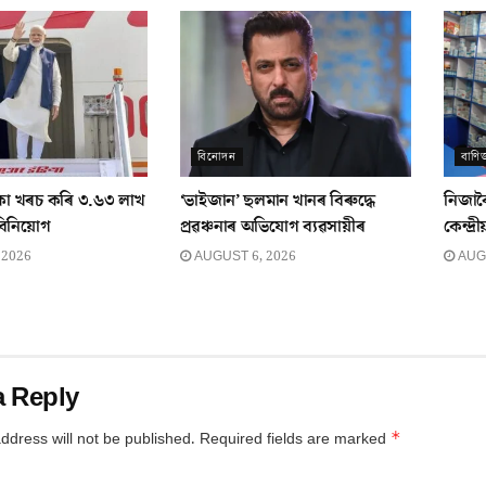
বিনোদন
বাণিজ
কা খৰচ কৰি ৩.৬৩ লাখ
‘ভাইজান’ ছলমান খানৰ বিৰুদ্ধে
নিজাক
বিনিয়োগ
প্ৰৱঞ্চনাৰ অভিযোগ ব্যৱসায়ীৰ
কেন্দ্
 2026
AUGUST 6, 2026
AUGU
a Reply
*
ddress will not be published.
Required fields are marked
*