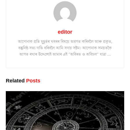
editor
আপোনাক প্ৰতি মুহূৰ্তৰ খবৰৰ বিষয়ে অৱগত কৰিবলৈ আৰু প্ৰকৃত,
বস্তুনিষ্ঠ সত্য দাঙি ধৰিবলৈ আমি সদায় সষ্টম। আপোনাক সময়তকৈ
আগত ৰখাৰ উদ্দেশ্যেই আমাৰ এই "অবিৰত ও অবিচল" যাত্ৰা ...
Related
Posts