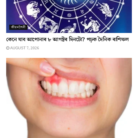
জীৱনশৈলী
কেনে যাব আপোনাৰ ৮ আগষ্টৰ দিনটো? পঢ়ক দৈনিক ৰাশিফল
AUGUST 7, 2026