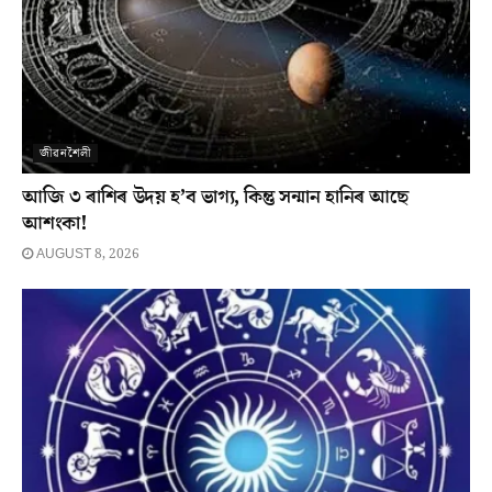
জীৱনশৈলী
আজি ৩ ৰাশিৰ উদয় হ’ব ভাগ্য, কিন্তু সন্মান হানিৰ আছে
আশংকা!
AUGUST 8, 2026