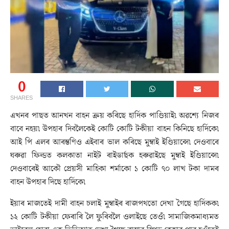
0
SHARES
এখনৰ পাছত আনখন বাহন ক্ৰয় কৰিছে হাৰ্দিক পাণ্ডিয়াই৷ অৱশ্যে নিজৰ
বাবে নহয়৷ উপহাৰ দিবলৈকেই কোটি কোটি টকীয়া বাহন কিনিছে হাৰ্দিকে৷
আই পি এলৰ আৰম্ভণিও এইবাৰ ভাল কৰিছে মুম্বাই ইণ্ডিয়ান্সে৷ দেওবাৰে
ঘৰুৱা ফিল্ডত কলকাতা নাইট ৰাইডাৰ্ছক হৰুৱাইছে মুম্বাই ইণ্ডিয়ান্সে৷
দেওবাৰেই আকৌ প্ৰেয়সী মাহিকা শৰ্মাকো ১ কোটি ৭০ লাখ টকা দামৰ
বাহন উপহাৰ দিছে হাৰ্দিকে৷
ইয়াৰ মাজতেই দামী বাহন চলাই মুম্বাইৰ ৰাজপথতো দেখা গৈছে হাৰ্দিকক৷
১২ কোটি টকীয়া ফেৰাৰি লৈ ফুৰিবলৈ ওলাইছে তেওঁ৷ সামাজিকমাধ্যমত