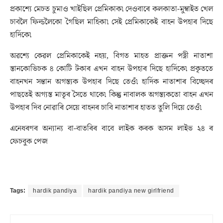
প্ৰকাশ্যে মেচত চুমাও খাইছিল প্ৰেমিকাক৷ দেওবাৰে কলকাতা-মুম্বাইত খেল
চাবলৈ ফিল্ডলৈকো গৈছিল মাহিকা৷ সেই প্ৰেমিকাকেই বাহন উপহাৰ দিছে
হাৰ্দিকে৷
অৱশ্যে কেৱল প্ৰেমিকাকেই নহয়, বিগত মাহত প্ৰাক্তন পত্নী নাতাশা
স্তানকোভিচক ৪ কোটি টকাৰ এখন বাহন উপহাৰ দিছে হাৰ্দিকে৷ প্ৰকৃততে
বাহনখন সন্তান অগস্ত্যক উপহাৰ দিছে তেওঁ৷ হাৰ্দিক নাতাশাৰ বিচ্ছেদৰ
পাছতেই অগ্যস্ত মাতৃৰ সৈতে থাকে৷ কিন্তু নাবালক অগস্ত্যকতো বাহন এখন
উপহাৰ দিব নোৱাৰি সেয়ে বাহনৰ চাবি নাতাশাৰ হাতত তুলি দিয়ে তেওঁ৷
এনেধৰণৰ অন্যান্য বা-বাতৰিৰ বাবে লাইক কৰক অসম লাইভ ২৪ ৰ
ফেচবুক পেজ
Tags:
hardik pandiya
hardik pandiya new girlfriend