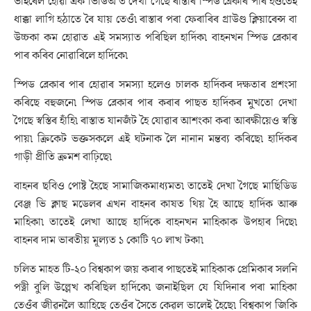
ভাইৰেল হোৱা এক ভিডিঅ’ত দেখা গৈছে ৰাস্তাৰ স্পিড ব্ৰেকাৰ পাৰ হওঁতেই
ধাক্কা লাগি হঠাতে ৰৈ যায় তেওঁ৷ ৰাস্তাৰ পৰা ফেৰাৰিৰ গ্ৰাউণ্ড ক্লিয়াৰেন্স বা
উচ্চকা কম হোৱাত এই সমস্যাত পৰিছিল হাৰ্দিক৷ বাহনখন স্পিড ব্ৰেকাৰ
পাৰ কৰিব নোৱাৰিলে হাৰ্দিকে৷
স্পিড ব্ৰেকাৰ পাৰ হোৱাৰ সমস্যা হলেও চালক হাৰ্দিকৰ দক্ষতাৰ প্ৰশংসা
কৰিছে বহুজনে৷ স্পিড ব্ৰেকাৰ পাৰ কৰাৰ পাছত হাৰ্দিকৰ মুখতো দেখা
গৈছে স্বস্তিৰ হাঁহি৷ ৰাস্তাত যানজঁট হৈ যোৱাৰ আশংকা কৰা আৰক্ষীয়েও স্বস্তি
পায়৷ ক্ৰিকেট ভক্তসকলে এই ঘটনাক লৈ নানান মন্তব্য কৰিছে৷ হাৰ্দিকৰ
গাড়ী প্ৰীতি ক্ৰমশ বাঢ়িছে৷
বাহনৰ ছবিও পোষ্ট হৈছে সামাজিকমাধ্যমত৷ তাতেই দেখা গৈছে মাৰ্ছিডিড
বেঞ্জ ভি ক্লাছ মডেলৰ এখন বাহনৰ কাষত থিয় হৈ আছে হাৰ্দিক আৰু
মাহিকা৷ তাতেই লেখা আছে হাৰ্দিকে বাহনখন মাহিকাক উপহাৰ দিছে৷
বাহনৰ দাম ভাৰতীয় মূল্যত ১ কোটি ৭০ লাখ টকা৷
চলিত মাহত টি-২০ বিশ্বকাপ জয় কৰাৰ পাছতেই মাহিকাক প্ৰেমিকাৰ সলনি
পত্নী বুলি উল্লেখ কৰিছিল হাৰ্দিকে৷ জনাইছিল যে যিদিনাৰ পৰা মাহিকা
তেওঁৰ জীৱনলৈ আহিছে তেওঁৰ সৈতে কেৱল ভালেই হৈছে৷ বিশ্বকাপ জিকি