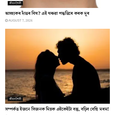
জীৱনশৈলী
অসহ্যকৰ দাঁতৰ বিষ? এই ঘৰুৱা পদ্ধতিৰে কৰক দূৰ
AUGUST 7, 2026
জীৱনশৈলী
সম্পৰ্কত ইজনে সিজনক দিয়ক এইকেইটা বস্তু, বঢ়িব বেছি মৰম!