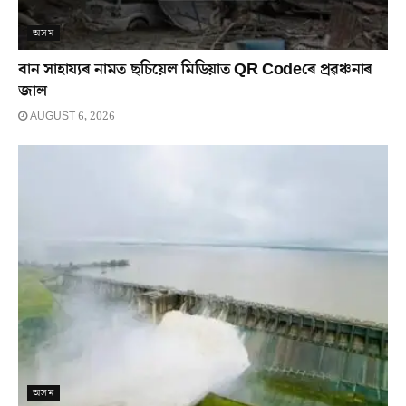
অসম
বান সাহায্যৰ নামত ছচিয়েল মিডিয়াত QR Codeৰে প্ৰৱঞ্চনাৰ
জাল
AUGUST 6, 2026
অসম