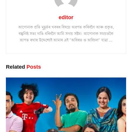
editor
আপোনাক প্ৰতি মুহূৰ্তৰ খবৰৰ বিষয়ে অৱগত কৰিবলৈ আৰু প্ৰকৃত,
বস্তুনিষ্ঠ সত্য দাঙি ধৰিবলৈ আমি সদায় সষ্টম। আপোনাক সময়তকৈ
আগত ৰখাৰ উদ্দেশ্যেই আমাৰ এই "অবিৰত ও অবিচল" যাত্ৰা ...
Related
Posts