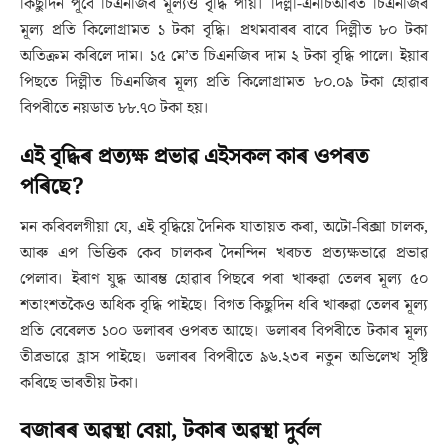
কিছুদিন পূৰ্বে চিএনজিৰ মূল্যও বৃদ্ধি পায়। দিল্লী-এনচিআৰত চিএনজিৰ
মূল্য প্ৰতি কিলোগ্ৰামত ১ টকা বৃদ্ধি। প্ৰথমবাৰৰ বাবে দিল্লীত ৮০ টকা
অতিক্ৰম কৰিলে দাম। ১৫ মে’ত চিএনজিৰ দাম ২ টকা বৃদ্ধি পালে। ইয়াৰ
পিছতে দিল্লীত চিএনজিৰ মূল্য প্ৰতি কিলোগ্ৰামত ৮০.০৯ টকা হোৱাৰ
বিপৰীতে নয়ডাত ৮৮.৭০ টকা হয়।
এই বৃদ্ধিৰ প্ৰত্যক্ষ প্ৰভাৱ এইসকল কাৰ ওপৰত
পৰিছে?
মন কৰিবলগীয়া যে, এই বৃদ্ধিয়ে দৈনিক যাতায়ত কৰা, অটো-ৰিক্সা চালক,
আৰু এপ ভিত্তিক কেব চালকৰ দৈনন্দিন খৰচত প্ৰত্যক্ষভাৱে প্ৰভাৱ
পেলাব। ইৰাণ যুদ্ধ আৰম্ভ হোৱাৰ পিছৰে পৰা খাৰুৱা তেলৰ মূল্য ৫০
শতাংশতকৈও অধিক বৃদ্ধি পাইছে। বিগত কিছুদিন ধৰি খাৰুৱা তেলৰ মূল্য
প্ৰতি বেৰেলত ১০০ ডলাৰৰ ওপৰত আছে। ডলাৰৰ বিপৰীতে টকাৰ মূল্য
তীব্ৰভাৱে হ্ৰাস পাইছে। ডলাৰৰ বিপৰীতে ৯৬.২৩ৰ নতুন অভিলেখ সৃষ্টি
কৰিছে ভাৰতীয় টকা।
বজাৰৰ অৱস্থা বেয়া, টকাৰ অৱস্থা দুৰ্বল