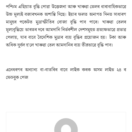
পশ্চিম এছিয়াত বৃদ্ধি পোৱা উত্তেজনা আৰু খাৰুৱা তেলৰ ধাৰাবাহিকভাৱে
উচ্চ মূল্যই বজাৰখনক অশান্তি দিছে। ইয়াৰ ফলত অনাগত দিনত সাধাৰণ
মানুহৰ পকেটত মুদ্ৰাস্ফীতিৰ বোজা বৃদ্ধি পাব পাৰে। খাৰুৱা তেলৰ
মূল্যবৃদ্ধিয়ে ভাৰতৰ দৰে আমদানি নিৰ্ভৰশীল দেশসমূহত প্ৰত্যক্ষভাৱে প্ৰভাৱ
পেলায়, যাৰ বাবে বৈদেশিক মুদ্ৰাৰ ব্যয় বৃদ্ধিৰ প্ৰয়োজন হয়। টকা আৰু
অধিক দুৰ্বল হ’লে খাৰুৱা তেল আমদানিৰ ব্যয় তীব্ৰভাৱে বৃদ্ধি পাব।
এনেধৰণৰ অন্যান্য বা-বাতৰিৰ বাবে লাইক কৰক অসম লাইভ ২৪ ৰ
ফেচবুক পেজ