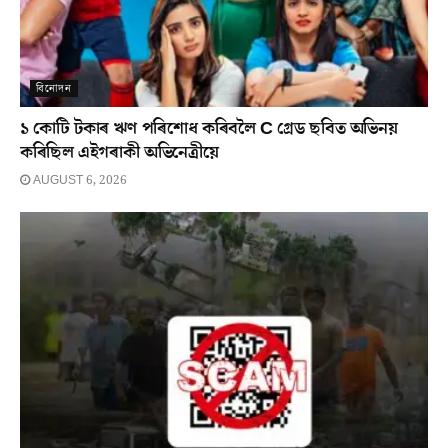
বিনোদন
১ কোটি টকাৰ ঋণ পৰিশোধ কৰিবলৈ C গ্ৰেড ছবিত অভিনয়
কৰিছিল এইগৰাকী অভিনেত্ৰীয়ে
AUGUST 6, 2026