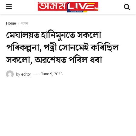
Home
অসম
মেঘালয়ত হানিমুনতে সকলো
পৰিকল্পনা, পত্নী সোনমেই কৰিছিল
সকলো, অৱশেষত পৰিল ধৰা
by
editor
June 9, 2025