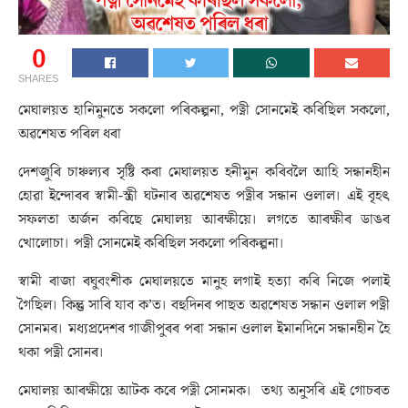
0
SHARES
মেঘালয়ত হানিমুনতে সকলো পৰিকল্পনা, পত্নী সোনমেই কৰিছিল সকলো,
অৱশেষত পৰিল ধৰা
দেশজুৰি চাঞ্চল্যৰ সৃষ্টি কৰা মেঘালয়ত হনীমুন কৰিবলৈ আহি সন্ধানহীন
হোৱা ইন্দোৰৰ স্বামী-স্ত্ৰী ঘটনাৰ অৱশেষত পত্নীৰ সন্ধান ওলাল। এই বৃহৎ
সফলতা অৰ্জন কৰিছে মেঘালয় আৰক্ষীয়ে। লগতে আৰক্ষীৰ ডাঙৰ
খোলোচা। পত্নী সোনমেই কৰিছিল সকলো পৰিকল্পনা।
স্বামী ৰাজা ৰঘুবংশীক মেঘালয়তে মানুহ লগাই হত্যা কৰি নিজে পলাই
গৈছিল। কিন্তু সাৰি যাব ক’ত। বহুদিনৰ পাছত অৱশেষত সন্ধান ওলাল পত্নী
সোনমৰ। মধ্যপ্ৰদেশৰ গাজীপুৰৰ পৰা সন্ধান ওলাল ইমানদিনে সন্ধানহীন হৈ
থকা পত্নী সোনৰ।
মেঘালয় আৰক্ষীয়ে আটক কৰে পত্নী সোনমক। তথ্য অনুসৰি এই গোচৰত