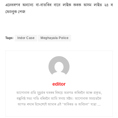
এনেধৰণৰ অন্যান্য বা-বাতৰিৰ বাবে লাইক কৰক অসম লাইভ ২৪ ৰ
ফেচবুক পেজ
Tags:
Indor Case
Meghayala Police
editor
আপোনাক প্ৰতি মুহূৰ্তৰ খবৰৰ বিষয়ে অৱগত কৰিবলৈ আৰু প্ৰকৃত,
বস্তুনিষ্ঠ সত্য দাঙি ধৰিবলৈ আমি সদায় সষ্টম। আপোনাক সময়তকৈ
আগত ৰখাৰ উদ্দেশ্যেই আমাৰ এই "অবিৰত ও অবিচল" যাত্ৰা ...