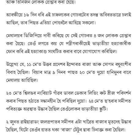
আৰু তিনিজন লোকক গ্ৰেপ্তাৰ কৰা হৈছে।
আৰক্ষীয়ে ১৬ দিন ধৰি এই চাঞ্চল্যকৰ গোচৰটোৰ তদন্ত অবিৰতভাৱে চলাই
আছিল, তাৰ পিছত এতিয়া পোহৰলৈ আহিছে সকলো।
মেঘালয়ৰ ডিজিপিয়ে দাবী কৰিছে যে সেই গোচৰত ৪ জন লোকক গ্ৰেপ্তাৰ
কৰা হৈছে। তেওঁ লগতে কয় যে পত্নীগৰাকীয়েই ভাড়াতীয়া হত্যাকাৰীক
ফোন কৰি এই হত্যাকাণ্ড সংঘটিত কৰাৰ বাবে যোগাযোগ কৰিছিল।
উল্লেখ্য যে, ১১ মে’ত উত্তৰ প্ৰদেশৰ ইন্দোৰত ৰাজা আৰু সোণম ৰঘুবংশীৰ
বিবাহ হৈছিল। বিয়াৰ মাত্ৰ ৯ দিনৰ পাছত ২০ মে’ত দুয়ো হানিমুনৰ বাবে
মেঘালয় আহিছিল।
২৩ মে’ত শ্বিলঙৰ নংৰিয়াট গাঁৱৰ ডাবল ডেকাৰ লিভিং ৰুট ব্ৰীজ পৰিদৰ্শন
কৰাৰ পিছত হঠাতে সন্ধানহীন হৈ পৰিছিল দুয়ো। ২৪ মে’ত ছ’হৰাৰ সমীপত
পৰিত্যক্ত অৱস্থাত উদ্ধাৰ হৈছিল তেওঁলোকৰ ভাড়াতীয়া স্কুটি।
২ জুনত ৱাইছাৱাডং জলপ্ৰপাতৰ সমীপৰ এটা খাৱৈত ৰাজাৰ মৃতদেহ উদ্ধাৰ
হৈছিল, যিটো তেওঁৰ হাতত থকা ‘ৰাজা’ টেটুৰ দ্বাৰা চিনাক্ত কৰা হৈছিল।