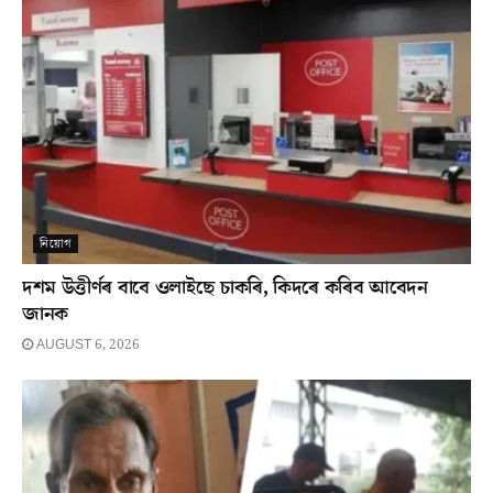
নিয়োগ
দশম উত্তীৰ্ণৰ বাবে ওলাইছে চাকৰি, কিদৰে কৰিব আবেদন
জানক
AUGUST 6, 2026