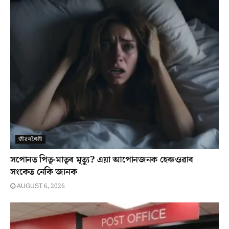
জীৱনশৈলী
সপোনত পিতৃ-মাতৃৰ মৃত্যু? এয়া আপোনজনক হেৰুওৱাৰ
সংকেত নেকি জানক
AUGUST 6, 2026