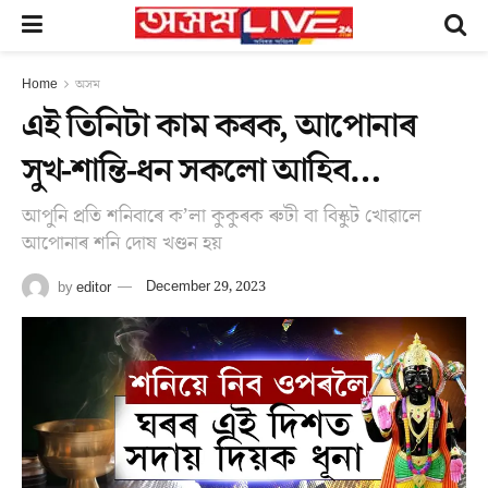
Home
অসম
এই তিনিটা কাম কৰক, আপোনাৰ
সুখ-শান্তি-ধন সকলো আহিব…
আপুনি প্ৰতি শনিবাৰে ক’লা কুকুৰক ৰুটী বা বিস্কুট খোৱালে
আপোনাৰ শনি দোষ খণ্ডন হয়
by
editor
December 29, 2023