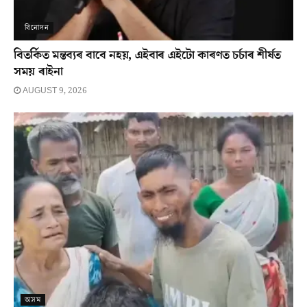
বিনোদন
বিতৰ্কিত মন্তব্যৰ বাবে নহয়, এইবাৰ এইটো কাৰণত চৰ্চাৰ শীৰ্ষত
সময় ৰাইনা
AUGUST 9, 2026
অসম