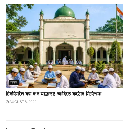
অসম
চিৰদিনলৈ বন্ধ হ’ব মাদ্ৰাছা! আহিছে কঠোৰ নিৰ্দেশনা
AUGUST 8, 2026