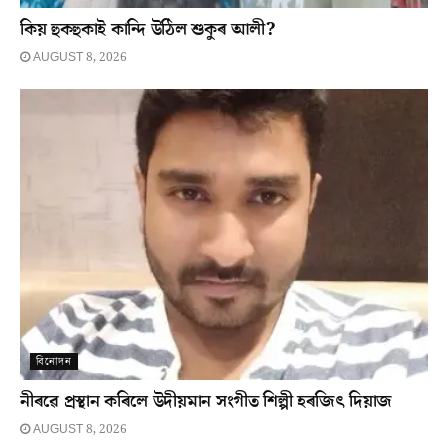
কিয় হুকহুকাই কান্দি উঠিল শুকুৰ আলী?
AUGUST 8, 2026
বিনোদন
নীৰৱে প্ৰস্থান কৰিলে উদীয়মান সংগীত শিল্পী হৰজিৎ দিয়াজ
AUGUST 8, 2026