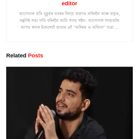
editor
আপোনাক প্ৰতি মুহূৰ্তৰ খবৰৰ বিষয়ে অৱগত কৰিবলৈ আৰু প্ৰকৃত,
বস্তুনিষ্ঠ সত্য দাঙি ধৰিবলৈ আমি সদায় সষ্টম। আপোনাক সময়তকৈ
আগত ৰখাৰ উদ্দেশ্যেই আমাৰ এই "অবিৰত ও অবিচল" যাত্ৰা ...
Related
Posts