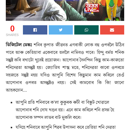
0
SHARES
ডিজিটেল ডেস্কঃ
শনিৰ কৃপাত জীৱনত এগৰাকী লোক বহু ওপৰলৈ উঠিব
পাৰে আৰু কেতিয়াবা একেবাৰে তললৈ নামিবও পাৰে। হিন্দু ধৰ্মত শনিক
সন্তুষ্ট কৰি ৰখাটো খুবেই প্ৰয়োজন। আপোনাৰ দৈনন্দিন কিছু কাম-কাজতো
শনিদেৱতা অসন্তুষ্ট হয়। জ্যোতিষ শাস্ত্ৰ মতে, শনিদেৱতা কাৰো ওপৰতে
সহজতে সন্তুষ্ট নহয় যদিও আপুনি বিশেষ কিছুমান কাম কৰিলে তেওঁ
আপোনাৰ ওপৰত অসন্তুষ্টও নহয়। সেই কামবোৰ কি কি! জানো
আহকচোন…
আপুনি প্ৰতি শনিবাৰে ক’লা কুকুৰক ৰুটী বা বিস্কুট খোৱালে
আপোনাৰ শনি দোষ খণ্ডন হয়। এনে কাম কৰিলে শনি প্ৰসন্ন হৈ
আপোনাক সম্পদ লাভৰ বাট মুকলি কৰে।
যদিহে শনিবাৰে আপুনি শিৱৰ উপাসনা কৰে তেতিয়া শনি দেৱতা