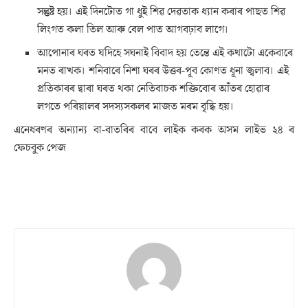
সন্তুষ্ট হয়। এই দিনটোত গা ধুই শিৱ দেৱতাক ধ্যান কৰাৰ পাছত শিৱ
লিংগত কলা তিল আৰু বেল পাত আগবঢ়াব লাগে।
আপোনাৰ ঘৰত যদিহে সঘনাই বিবাদ হয় তেন্তে এই কথাটো একেবাৰে
মনত ৰাখক। শনিবাৰে নিশা ঘৰৰ উত্তৰ-পূব কোণত ধূনা জ্বলাব। এই
প্ৰতিকাৰৰ দ্বাৰা ঘৰত থকা নেতিবাচক শক্তিবোৰ আঁতৰ হোৱাৰ
লগতে পৰিয়ালৰ সদস্যসকলৰ মাজত মৰম বৃদ্ধি হয়।
এনেধৰণৰ অন্যান্য বা-বাতৰিৰ বাবে লাইক কৰক অসম লাইভ ২৪ ৰ
ফেচবুক পেজ