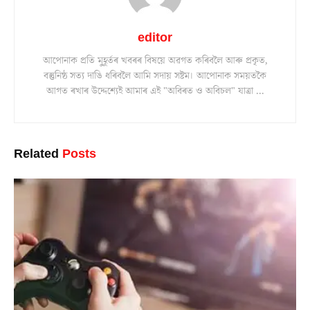
editor
আপোনাক প্ৰতি মুহূৰ্তৰ খবৰৰ বিষয়ে অৱগত কৰিবলৈ আৰু প্ৰকৃত,
বস্তুনিষ্ঠ সত্য দাঙি ধৰিবলৈ আমি সদায় সষ্টম। আপোনাক সময়তকৈ
আগত ৰখাৰ উদ্দেশ্যেই আমাৰ এই "অবিৰত ও অবিচল" যাত্ৰা ...
Related
Posts