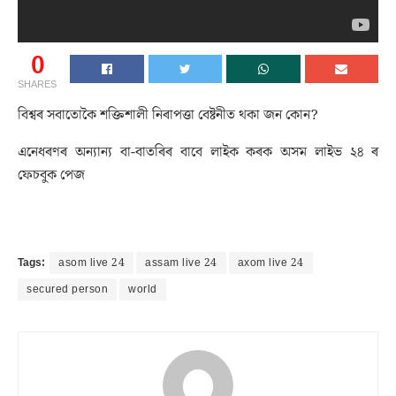
0
SHARES
বিশ্বৰ সবাতোকৈ শক্তিশালী নিৰাপত্তা বেষ্টনীত থকা জন কোন?
এনেধৰণৰ অন্যান্য বা-বাতৰিৰ বাবে লাইক কৰক অসম লাইভ ২৪ ৰ
ফেচবুক পেজ
Tags:
asom live 24
assam live 24
axom live 24
secured person
world