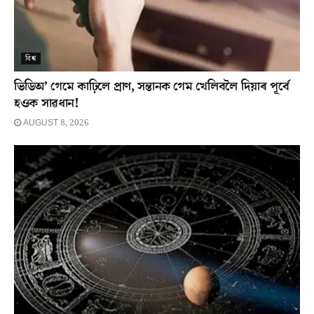
বিশ্ব
ভিডিঅ’ গেমে কাঢ়িলে প্ৰাণ, সন্তানক গেম খেলিবলৈ দিয়াৰ পূৰ্বে
হওক সাৱধান!
AUGUST 8, 2026