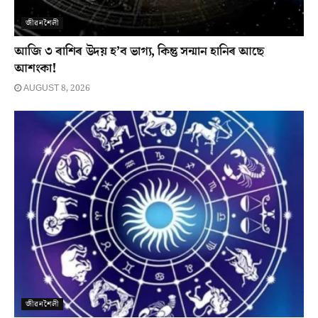
জীৱনশৈলী
আজি ৩ ৰাশিৰ উদয় হ’ব ভাগ্য, কিন্তু সন্মান হানিৰ আছে
আশংকা!
AUGUST 8, 2026
জীৱনশৈলী