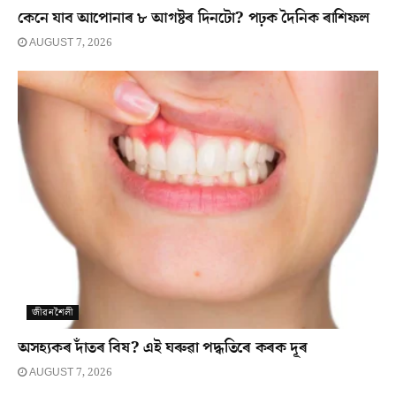
কেনে যাব আপোনাৰ ৮ আগষ্টৰ দিনটো? পঢ়ক দৈনিক ৰাশিফল
AUGUST 7, 2026
জীৱনশৈলী
অসহ্যকৰ দাঁতৰ বিষ? এই ঘৰুৱা পদ্ধতিৰে কৰক দূৰ
AUGUST 7, 2026