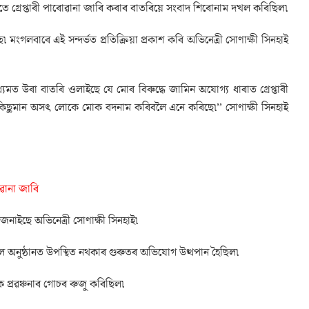
তে গ্ৰেপ্তাৰী পাৰোৱানা জাৰি কৰাৰ বাতৰিয়ে সংবাদ শিৰোনাম দখল কৰিছিল৷
ংগলবাৰে এই সন্দৰ্ভত প্ৰতিক্ৰিয়া প্ৰকাশ কৰি অভিনেত্ৰী সোণাক্ষী সিনহাই
যমত উৰা বাতৰি ওলাইছে যে মোৰ বিৰুদ্ধে জামিন অযোগ্য ধাৰাত গ্ৰেপ্তাৰী
 কিছুমান অসৎ লোকে মোক বদনাম কৰিবলৈ এনে কৰিছে৷’’ সোণাক্ষী সিনহাই
ৰোৱানা জাৰি
নাইছে অভিনেত্ৰী সোণাক্ষী সিনহাই৷
ন লৈ অনুষ্ঠানত উপস্থিত নথকাৰ গুৰুতৰ অভিযোগ উত্থপান হৈছিল৷
প্ৰৱঞ্চনাৰ গোচৰ ৰুজু কৰিছিল৷