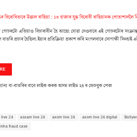
দ্ধৰ বিৰোধিতাৰে উত্তাল ৰাছিয়া : ১৩ হাজাৰ যুদ্ধ বিৰোধী ৰাছিয়ানক পোতাশাললৈ ন
নাৰ গোচৰটো এতিয়াও বিচাৰাধীন হৈ আছে৷ যোৱা দেওবাৰে এই গোচৰটোৰ সংক্ৰান্ততে
 বাতৰি প্ৰচাৰ হৈছিল৷ ইয়াৰ প্ৰতিক্ৰিয়া প্ৰকাশ কৰি মংগলবাৰে সোণাক্ষী সিনহাই এই
RE
যান্য বা-বাতৰিৰ বাবে লাইক কৰক অসম লাইভ ২৪ ৰ ফেচবুক পেজ
live 24
assam live 24
axom live 24
axom live 24 digital
Bollyw
inha fraud case