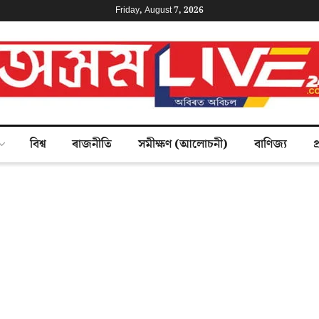
Friday, August 7, 2026
বিশ্ব
ৰাজনীতি
সমীক্ষণ (আলোচনী)
বাণিজ্য
প