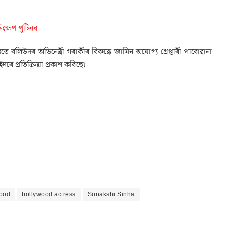
িক্ষেপ পুটিনৰ
 বলিউদৰ অভিনেত্ৰী গৰাকীৰ বিৰুদ্ধে জামিন অযোগ্য গ্ৰেপ্তাৰী পাৰোৱানা
দৰে প্ৰতিক্ৰিয়া প্ৰকাশ কৰিছে৷
ood
bollywood actress
Sonakshi Sinha