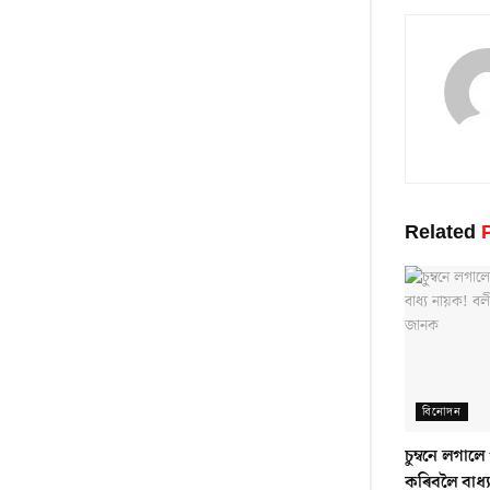
Related
P
বিনোদন
চুম্বনে লগাল
কৰিবলৈ বাধ্