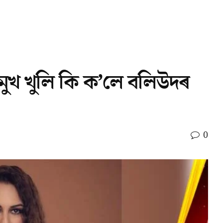
: মুখ খুলি কি ক’লে বলিউদৰ
0