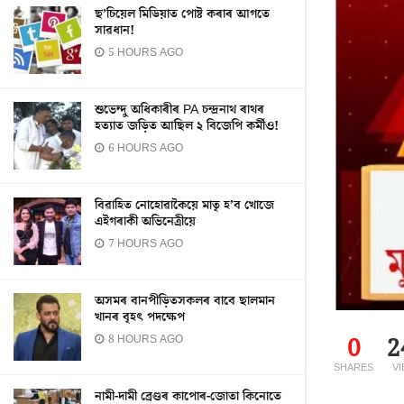
ছ’চিয়েল মিডিয়াত পোষ্ট কৰাৰ আগতে
সাৱধান!
5 HOURS AGO
শুভেন্দু অধিকাৰীৰ PA চন্দ্ৰনাথ ৰাথৰ
হত্যাত জড়িত আছিল ২ বিজেপি কৰ্মীও!
6 HOURS AGO
বিৱাহিত নোহোৱাকৈয়ে মাতৃ হ’ব খোজে
এইগৰাকী অভিনেত্ৰীয়ে
7 HOURS AGO
অসমৰ বানপীড়িতসকলৰ বাবে ছালমান
খানৰ বৃহৎ পদক্ষেপ
8 HOURS AGO
0
2
SHARES
V
নামী-দামী ব্ৰেণ্ডৰ কাপোৰ-জোতা কিনোতে