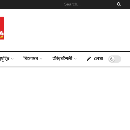
্ৰযুক্তি
বিনোদন
জীৱনশৈলী
লেখা