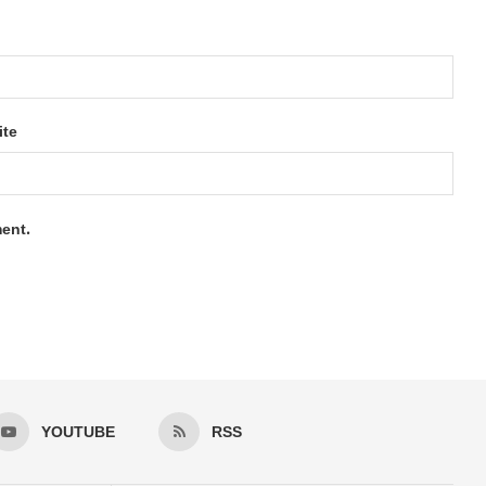
ite
ment.
YOUTUBE
RSS