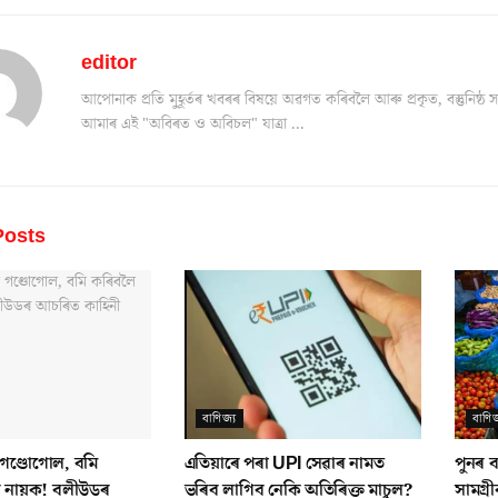
editor
আপোনাক প্ৰতি মুহূৰ্তৰ খবৰৰ বিষয়ে অৱগত কৰিবলৈ আৰু প্ৰকৃত, বস্তুনিষ
আমাৰ এই "অবিৰত ও অবিচল" যাত্ৰা ...
osts
বাণিজ্য
বাণিজ
ে গণ্ডোগোল, বমি
এতিয়াৰে পৰা UPI সেৱাৰ নামত
পুনৰ ব
য নায়ক! বলীউডৰ
ভৰিব লাগিব নেকি অতিৰিক্ত মাচুল?
সামগ্ৰ