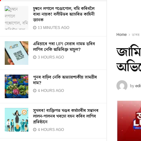
চুম্বনে লগালে গণ্ডোগোল, বমি কৰিবলৈ
বাধ্য নায়ক! বলীউডৰ আচৰিত কাহিনী
জানক
13 MINUTES AGO
Home
ভাৰত
এতিয়াৰে পৰা UPI সেৱাৰ নামত ভৰিব
জামি
লাগিব নেকি অতিৰিক্ত মাচুল?
3 HOURS AGO
অভিনে
পুনৰ বাঢ়িব নেকি অত্যাৱশ্যকীয় সামগ্ৰীৰ
দাম?
by
edi
4 HOURS AGO
সুখবৰ! ব্যক্তিগত খণ্ডৰ কৰ্মচাৰীৰ সন্তানৰ
লালন-পালনৰ খৰচো বহন কৰিব লাগিব
প্ৰতিষ্ঠানে
4 HOURS AGO