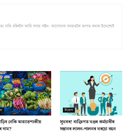
্ঠ সত্য দাঙি ধৰিবলৈ আমি সদায় সষ্টম। আপোনাক সময়তকৈ আগত ৰখাৰ উদ্দেশ্যেই
্য
নিয়োগ
াঢ়িব নেকি অত্যাৱশ্যকীয়
সুখবৰ! ব্যক্তিগত খণ্ডৰ কৰ্মচাৰীৰ
ীৰ দাম?
সন্তানৰ লালন-পালনৰ খৰচো বহন