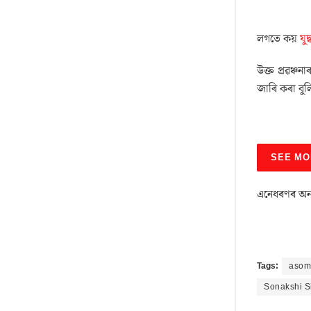
লগতে কয়
যু
উক্ত প্ৰৱঞ্চ
জাৰি কৰা বুলি
SEE MO
এনেধৰণৰ অন্
Tags:
asom 
Sonakshi S