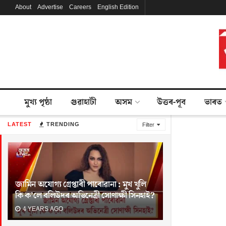
About
Advertise
Careers
English Edition
মুখ্য পৃষ্ঠা
গুৱাহাটী
অসম
উত্তৰ-পূব
ভাৰত
LATEST
TRENDING
Filter
জামিন অযোগ্য গ্ৰেপ্তাৰী পাৰোৱানা : মুখ খুলি
কি ক’লে বলিউদৰ অভিনেত্ৰী সোণাক্ষী সিনহাই?
4 YEARS AGO