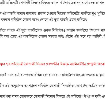
ী অভিনেত্ৰী সোণাক্ষী সিনহাৰ বিৰুদ্ধে ৩৭ লাখ টকাৰ প্ৰতাৰণাৰ গোচৰত আদাল
 এই বাতৰি সংবাদ মাধ্যমত প্ৰকাশ পোৱাৰ পিছতে অভিনেত্ৰীগৰাকীয়ে মুখ খুলিছে৷ ম
 বদনাম কৰিবলৈ কোনো অসৎ লোকে এই ভুৱা বাতৰি প্ৰচাৰ কৰিছে৷
কীয়ে লগতে এই ভুৱা বাতৰিটোত গুৰুত্ব নিদিবলৈও আহ্বান জনাইছে৷ ‘‘সংবাদ মাধ্
ৰি কৰা হৈছে৷ এই বাতৰিটোৰ কোনো সত্যতা নাই৷ এইটো এটা মনে গঢ়া কাহিনী৷
ৰেপ্তাৰ হ’ব অভিনেত্ৰী সোণাক্ষী সিনহা! সোণাক্ষীৰ বিৰুদ্ধে জামিনবিহীন গ্ৰেপ্তাৰী পা
াধীন গোৰটোৰ সন্দৰ্ভত বিভিন্ন ধৰণৰ মন্তব্য নকৰিবলৈও সকলো পক্ষকে আহ্বান জ
দিল্লীৰ এটা অনুষ্ঠানত অংশগ্ৰহণ কৰিবলৈ সোণাক্ষী সিনহাই ৩৭ লাখ টকা অগ্ৰিম ধ
 শৰ্মা নামৰ লোকজনে সোণাক্ষী সিহনাৰ বিৰুদ্ধে এই অভিযোগ উত্থাপন কৰি এক 