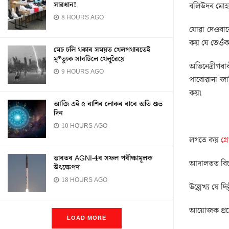
সাৱধান!
বলিউদৰ মোহময়
8 HOURS AGO
যোৱা দেওবাৰে
কয় যে তেওঁক
মেচ চলি থকাৰ সময়ত খেলপথাৰতেই
মৃ*ত্যুক সাবটিলে খেলুৱৈয়ে
অভিনেত্ৰীগৰা
9 HOURS AGO
পাৰোৱানা জা
কয়৷
আজি এই ৫ ৰাশিৰ লোকৰ বাবে অতি শুভ
দিন
10 HOURS AGO
লগতে কয়
গ্
ভাৰতৰ AGNI-4ৰ সফল পৰীক্ষামূলক
আদালতত বিচাৰ
উৎক্ষেপণ
18 HOURS AGO
উল্লেখ্য যে 
আয়োজক প্ৰমোদ
LOAD MORE