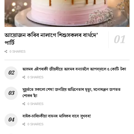
আয়োজন কৰিব নালাগে শিশুসকলৰ বাৰ্থদে’
পাৰ্টি
0 SHARES
অসমৰ এইগৰাকী জীয়ৰীয়ে অসমৰ বন্যাৰ্তলৈ আগবঢ়ালে ৫ কোটি টকা
0 SHARES
মুহূৰ্ততে সকলো শেষ! জনপ্ৰিয় অভিনেতাৰ মৃত্যু, মনোৰঞ্জন জগতত
শোকৰ ছাঁ
0 SHARES
বাইক-চাৰিচকীয়া বাহনৰ মালিকৰ বাবে সুখবৰ!
0 SHARES