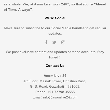
as a whole. We, at Asom Live, work 24×7, so that you’re
“Ahead
of Time, Always”
.
We’re Social
Make sure to subscribe to our Social Media handles to get regular
updates.
We post exclusive content and updates at these accounts. Stay
Tuned !!
Contact Us
Asom Live 24
4th Floor, Mainak Tower, Christian Basti,
G. S. Road, Guwahati – 781005,
Phone: +91 72798 35555
Email: info@asomlive24.com