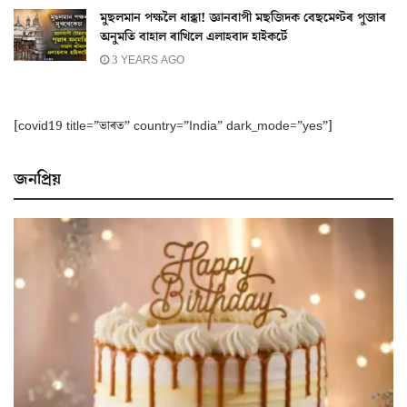
মুছলমান পক্ষলৈ ধাক্কা! জ্ঞানবাপী মছজিদক বেছমেণ্টৰ পুজাৰ
অনুমতি বাহাল ৰাখিলে এলাহবাদ হাইকৰ্টে
3 YEARS AGO
[covid19 title=”ভাৰত” country=”India” dark_mode=”yes”]
জনপ্ৰিয়