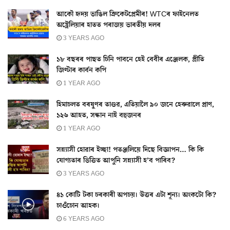
আকৌ হৃদয় ভাঙিল ক্ৰিকেটপ্ৰেমীৰ! WTCৰ ফাইনেলত
অষ্ট্ৰেলিয়াৰ হাতত পৰাজয় ভাৰতীয় দলৰ
3 YEARS AGO
১৮ বছৰৰ পাছত চিনি পাবনে হেই বেবীৰ এঞ্জেলক, প্ৰীতি
জিণ্টাৰ কাৰ্বন কপি
1 YEAR AGO
হিমাচলত বৰষুণৰ তাণ্ডৱ, এতিয়ালৈ ৯০ জনে হেৰুৱালে প্ৰাণ,
১২৬ আহত, সন্ধান নাই বহুজনৰ
1 YEAR AGO
সন্ন্যাসী হোৱাৰ ইচ্ছা! পতঞ্জলিয়ে দিছে বিজ্ঞাপন… কি কি
যোগ্যতাৰ ভিত্তিত আপুনি সন্ন্যাসী হ’ব পাৰিব?
3 YEARS AGO
৪১ কোটি টকা চৰকাৰী অপচয়। উত্তৰ এটা শূন্য। অংকটো কি?
চাওঁচোন আহক।
6 YEARS AGO