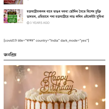
হজযাত্ৰীসকলৰ বাবে ডাঙৰ খবৰ! ছৌদিৰ সৈতে বিশেষ চুক্তি
ভাৰতৰ, এতিয়াৰে পৰা হজযাত্ৰীয়ে লাভ কৰিব এইকেইটা সুবিধা
3 YEARS AGO
[covid19 title=”ভাৰত” country=”India” dark_mode=”yes”]
জনপ্ৰিয়