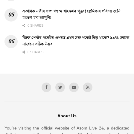
একাধিক নাৰীৰ সংগ পছন্দ শ্বাহৰুখৰ পুত্ৰৰ! প্ৰেমিকাৰ পৰিচয় জানি
হতভম্ব হ’ব আপুনি!
0 SHARES
জিন্স পেণ্টৰ পকেটৰ ওপৰত এখন সৰু পকেট কিয় থাকে? ৯৯% লোকে
নাজানে সঠিক উত্তৰ
0 SHARES
About Us
You’re visiting the official website of Asom Live 24, a dedicated