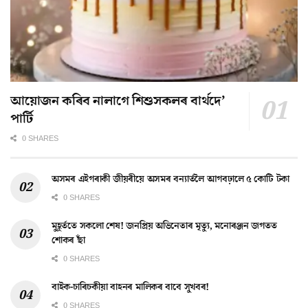
আয়োজন কৰিব নালাগে শিশুসকলৰ বাৰ্থদে’
পাৰ্টি
0 SHARES
অসমৰ এইগৰাকী জীয়ৰীয়ে অসমৰ বন্যাৰ্তলৈ আগবঢ়ালে ৫ কোটি টকা
0 SHARES
মুহূৰ্ততে সকলো শেষ! জনপ্ৰিয় অভিনেতাৰ মৃত্যু, মনোৰঞ্জন জগতত
শোকৰ ছাঁ
0 SHARES
বাইক-চাৰিচকীয়া বাহনৰ মালিকৰ বাবে সুখবৰ!
0 SHARES