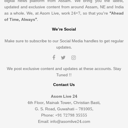
digital news platform from Assam. We bring you the latest,
updated and exclusive content from around Assam, NE and India
as a whole. We, at Asom Live, work 24×7, so that you’re
“Ahead
of Time, Always”
.
We’re Social
Make sure to subscribe to our Social Media handles to get regular
updates.
We post exclusive content and updates at these accounts. Stay
Tuned !!
Contact Us
Asom Live 24
4th Floor, Mainak Tower, Christian Basti,
G. S. Road, Guwahati – 781005,
Phone: +91 72798 35555
Email: info@asomlive24.com