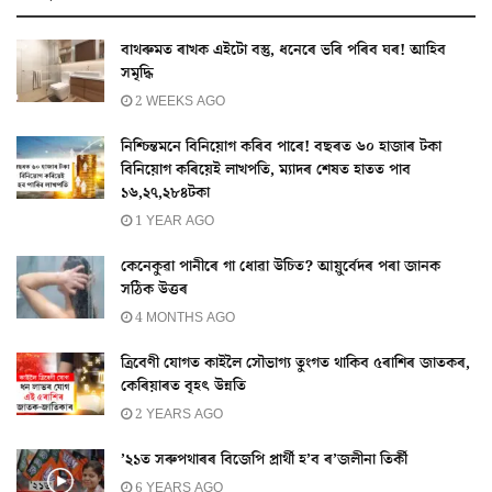
বাথৰুমত ৰাখক এইটো বস্তু, ধনেৰে ভৰি পৰিব ঘৰ! আহিব
সমৃদ্ধি
2 WEEKS AGO
নিশ্চিন্তমনে বিনিয়োগ কৰিব পাৰে! বছৰত ৬০ হাজাৰ টকা
বিনিয়োগ কৰিয়েই লাখপতি, ম্যাদৰ শেষত হাতত পাব
১৬,২৭,২৮৪টকা
1 YEAR AGO
কেনেকুৱা পানীৰে গা ধোৱা উচিত? আয়ুৰ্বেদৰ পৰা জানক
সঠিক উত্তৰ
4 MONTHS AGO
ত্ৰিবেণী যোগত কাইলৈ সৌভাগ্য তুংগত থাকিব ৫ৰাশিৰ জাতকৰ,
কেৰিয়াৰত বৃহৎ উন্নতি
2 YEARS AGO
’২১ত সৰুপথাৰৰ বিজেপি প্ৰার্থী হ’ব ৰ’জলীনা তির্কী
6 YEARS AGO