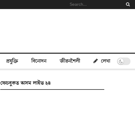
প্ৰযুক্তি
বিনোদন
জীৱনশৈলী
লেখা
ফেচবুকত অসম লাইভ ২৪