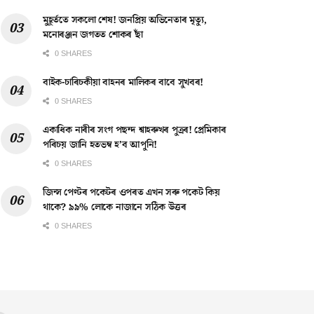
মুহূৰ্ততে সকলো শেষ! জনপ্ৰিয় অভিনেতাৰ মৃত্যু,
মনোৰঞ্জন জগতত শোকৰ ছাঁ
0 SHARES
বাইক-চাৰিচকীয়া বাহনৰ মালিকৰ বাবে সুখবৰ!
0 SHARES
একাধিক নাৰীৰ সংগ পছন্দ শ্বাহৰুখৰ পুত্ৰৰ! প্ৰেমিকাৰ
পৰিচয় জানি হতভম্ব হ’ব আপুনি!
0 SHARES
জিন্স পেণ্টৰ পকেটৰ ওপৰত এখন সৰু পকেট কিয়
থাকে? ৯৯% লোকে নাজানে সঠিক উত্তৰ
0 SHARES