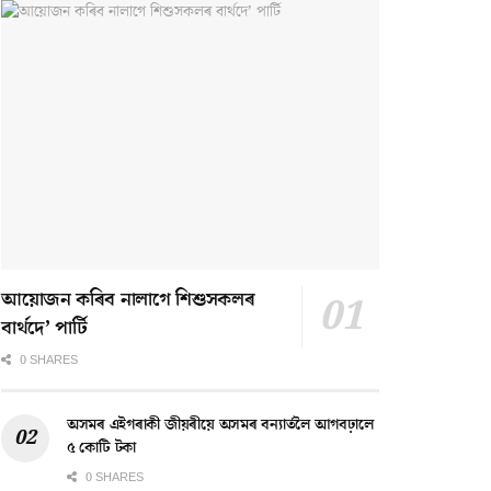
আয়োজন কৰিব নালাগে শিশুসকলৰ
বাৰ্থদে’ পাৰ্টি
0 SHARES
অসমৰ এইগৰাকী জীয়ৰীয়ে অসমৰ বন্যাৰ্তলৈ আগবঢ়ালে
৫ কোটি টকা
0 SHARES