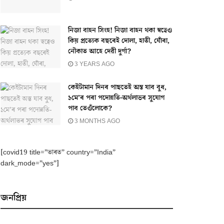
নিজা বাহন সিংহ! নিজা বাহন থকা স্বত্বেও
কিয় প্ৰত্যেক বছৰেই দোলা, হাতী, ঘোঁৰা,
নৌকাত আহে দেৱী দুৰ্গা?
3 YEARS AGO
কেইটামান দিনৰ পাছতেই অস্ত যাব বুধ,
১মে’ৰ পৰা পদোন্নতি-অৰ্থলাভৰ সুযোগ
পাব তেওঁলোকে?
3 MONTHS AGO
[covid19 title=”ভাৰত” country=”India”
dark_mode=”yes”]
জনপ্ৰিয়