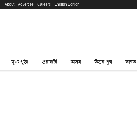
About
Advertise
Careers
English Edition
মুখ্য পৃষ্ঠা
গুৱাহাটী
অসম
উত্তৰ-পূব
ভাৰত