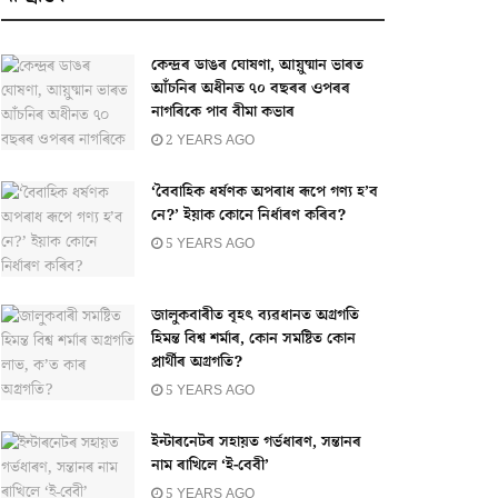
কেন্দ্ৰৰ ডাঙৰ ঘোষণা, আয়ুষ্মান ভাৰত
আঁচনিৰ অধীনত ৭০ বছৰৰ ওপৰৰ
নাগৰিকে পাব বীমা কভাৰ
2 YEARS AGO
‘বৈবাহিক ধৰ্ষণক অপৰাধ ৰূপে গণ্য হ’ব
নে?’ ইয়াক কোনে নিৰ্ধাৰণ কৰিব?
5 YEARS AGO
জালুকবাৰীত বৃহৎ ব্যৱধানত অগ্ৰগতি
হিমন্ত বিশ্ব শৰ্মাৰ, কোন সমষ্টিত কোন
প্ৰাৰ্থীৰ অগ্ৰগতি?
5 YEARS AGO
ইন্টাৰনেটৰ সহায়ত গৰ্ভধাৰণ, সন্তানৰ
নাম ৰাখিলে ‘ই-বেবী’
5 YEARS AGO