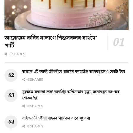
আয়োজন কৰিব নালাগে শিশুসকলৰ বাৰ্থদে’
পাৰ্টি
0 SHARES
অসমৰ এইগৰাকী জীয়ৰীয়ে অসমৰ বন্যাৰ্তলৈ আগবঢ়ালে ৫ কোটি টকা
0 SHARES
মুহূৰ্ততে সকলো শেষ! জনপ্ৰিয় অভিনেতাৰ মৃত্যু, মনোৰঞ্জন জগতত
শোকৰ ছাঁ
0 SHARES
বাইক-চাৰিচকীয়া বাহনৰ মালিকৰ বাবে সুখবৰ!
0 SHARES