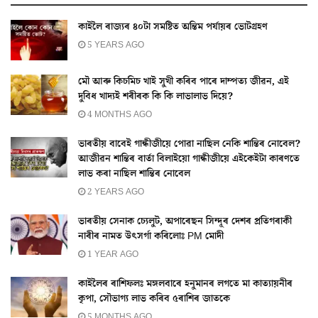
কাইলৈ ৰাজ্যৰ ৪০টা সমষ্টিত অন্তিম পৰ্যায়ৰ ভোটগ্ৰহণ
5 YEARS AGO
মৌ আৰু কিচমিচ খাই সুখী কৰিব পাৰে দাম্পত্য জীৱন, এই
দুবিধ খাদ্যই শৰীৰক কি কি লাভালাভ দিয়ে?
4 MONTHS AGO
ভাৰতীয় বাবেই গান্ধীজীয়ে পোৱা নাছিল নেকি শান্তিৰ নোবেল?
আজীৱন শান্তিৰ বাৰ্তা বিলাইয়ো গান্ধীজীয়ে এইকেইটা কাৰণতে
লাভ কৰা নাছিল শান্তিৰ নোবেল
2 YEARS AGO
ভাৰতীয় সেনাক চ্যেলুট, অপাৰেছন সিন্দূৰ দেশৰ প্ৰতিগৰাকী
নাৰীৰ নামত উৎসৰ্গা কৰিলোঃ PM মোদী
1 YEAR AGO
কাইলৈৰ ৰাশিফলঃ মঙ্গলবাৰে হনুমানৰ লগতে মা কাত্যায়নীৰ
কৃপা, সৌভাগ্য লাভ কৰিব ৫ৰাশিৰ জাতকে
5 MONTHS AGO