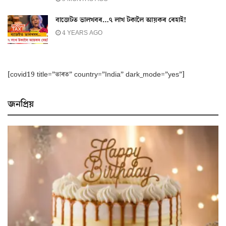
বাজেটত ভালখবৰ…৭ লাখ টকালৈ আয়কৰ ৰেহাই!
4 YEARS AGO
[covid19 title=”ভাৰত” country=”India” dark_mode=”yes”]
জনপ্ৰিয়