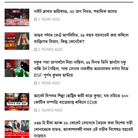
নাইট ক্লাবত অগ্নিকাণ্ড, ৫১ জন নিহত, শতাধিক আহত
1 YEAR AGO
ডাঙৰ পৰ্দাত তেওঁ অপৰিচিত, ২২ বছৰ বয়সতেই ক্ৰয় কৰিলে
ব্যক্তিগত বিমান, কিন্তু কেনেকৈ?
2 YEARS AGO
চকুৰ পতা জপাবলৈ দিয়া নাছিল, ২২ দিনত তিনি স্থানলৈ চকু
বান্ধি লৈ গৈছিল, পাক সেনাৰ নাৰকীয় অত্যাচাৰৰ বৰ্ণনা দিছে
BSF পূৰ্ণম কুমাৰ ছাউয়ে
1 YEAR AGO
আকৌ বিপদত শিল্পা ছেট্টিৰ স্বামী ৰাজ কুন্দ্ৰা, ঘৰ সহিতে ১০০
কোটিৰ সম্পত্তি বাজেয়াপ্ত কৰিলে EDয়ে
2 YEARS AGO
৩৪৪ টা হীৰা আৰু ১৮ কেৰেট সোণেৰে তৈয়াৰ কৰা বিশেষ ঘড়ী
ৰোনাল্ডোৰ হাতত, আকাশলঙ্ঘী দামৰ এই ঘড়ীৰ বিশেষত্ব বহুতেই
নাজানে