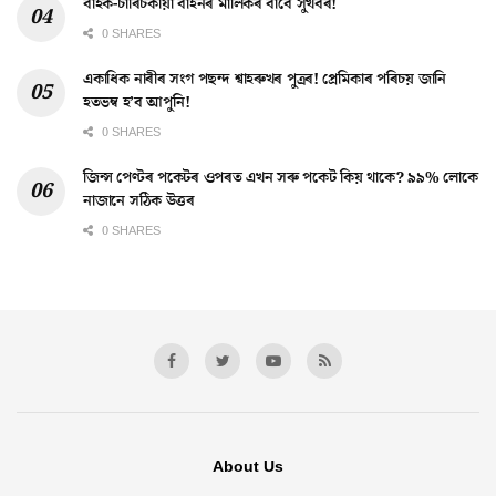
বাইক-চাৰিচকীয়া বাহনৰ মালিকৰ বাবে সুখবৰ!
0 SHARES
একাধিক নাৰীৰ সংগ পছন্দ শ্বাহৰুখৰ পুত্ৰৰ! প্ৰেমিকাৰ পৰিচয় জানি
হতভম্ব হ’ব আপুনি!
0 SHARES
জিন্স পেণ্টৰ পকেটৰ ওপৰত এখন সৰু পকেট কিয় থাকে? ৯৯% লোকে
নাজানে সঠিক উত্তৰ
0 SHARES
About Us