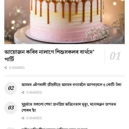
আয়োজন কৰিব নালাগে শিশুসকলৰ বাৰ্থদে’
পাৰ্টি
0 SHARES
অসমৰ এইগৰাকী জীয়ৰীয়ে অসমৰ বন্যাৰ্তলৈ আগবঢ়ালে ৫ কোটি টকা
0 SHARES
মুহূৰ্ততে সকলো শেষ! জনপ্ৰিয় অভিনেতাৰ মৃত্যু, মনোৰঞ্জন জগতত
শোকৰ ছাঁ
0 SHARES