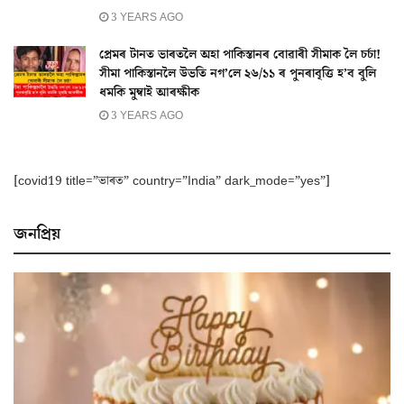
3 YEARS AGO
প্ৰেমৰ টানত ভাৰতলৈ অহা পাকিস্তানৰ বোৱাৰী সীমাক লৈ চৰ্চা!
সীমা পাকিস্তানলৈ উভতি নগ’লে ২৬/১১ ৰ পুনৰাবৃত্তি হ’ব বুলি
ধমকি মুম্বাই আৰক্ষীক
3 YEARS AGO
[covid19 title=”ভাৰত” country=”India” dark_mode=”yes”]
জনপ্ৰিয়