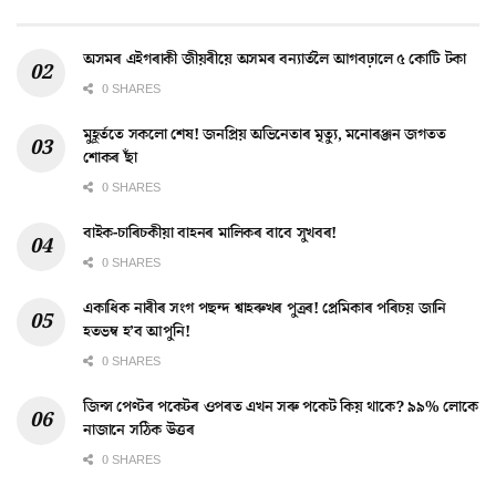
অসমৰ এইগৰাকী জীয়ৰীয়ে অসমৰ বন্যাৰ্তলৈ আগবঢ়ালে ৫ কোটি টকা
0 SHARES
মুহূৰ্ততে সকলো শেষ! জনপ্ৰিয় অভিনেতাৰ মৃত্যু, মনোৰঞ্জন জগতত
শোকৰ ছাঁ
0 SHARES
বাইক-চাৰিচকীয়া বাহনৰ মালিকৰ বাবে সুখবৰ!
0 SHARES
একাধিক নাৰীৰ সংগ পছন্দ শ্বাহৰুখৰ পুত্ৰৰ! প্ৰেমিকাৰ পৰিচয় জানি
হতভম্ব হ’ব আপুনি!
0 SHARES
জিন্স পেণ্টৰ পকেটৰ ওপৰত এখন সৰু পকেট কিয় থাকে? ৯৯% লোকে
নাজানে সঠিক উত্তৰ
0 SHARES