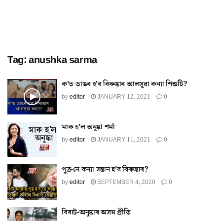
Tag:
anushka sarma
ক’ত ডাঙৰ হ’ব বিৰুষ্কাৰ আলসুৱা কন্যা শিশুটি?
by
editor
JANUARY 12, 2021
0
মাক হ’ল অনুষ্কা শৰ্মা
by
editor
JANUARY 11, 2021
0
পুত্ৰ-নে কন্যা সন্তান হ’ব বিৰুষ্কাৰ?
by
editor
SEPTEMBER 4, 2020
0
বিৰাট-অনুষ্কাৰ অসম প্ৰীতি