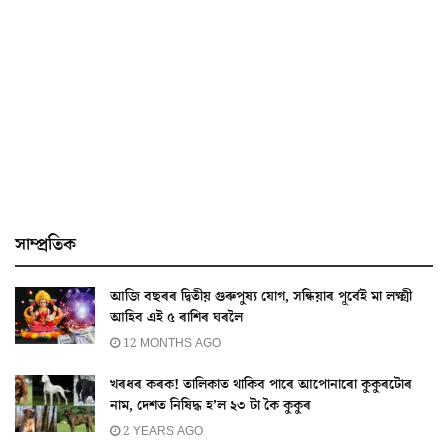
সাম্প্ৰতিক
আজি বছৰৰ দ্বিতীয় গুৰুপুষ্য যোগ, সন্ধিয়াৰ পূৰ্বেই মা লক্ষ্মী
আহিব এই ৫ ৰাশিৰ ঘৰলৈ
12 MONTHS AGO
খৰধৰ কৰক! তালিকাত থাকিব পাৰে আপোনাৰো কুকুৰটোৰ
নাম, দেশত নিষিদ্ধ হ’ল ২৩ টা কৈ কুকুৰ
2 YEARS AGO