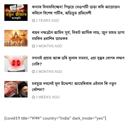
কন্যাৰ বিবাহবিচ্ছেদ! পিতৃয়ে বেণ্ডপাৰ্টী ভাড়া কৰি আয়োজন
কৰিলে বিশেষ পাৰ্টীৰ, অভিভূত প্ৰতিবেশী
2 YEARS AGO
ৰাহুৰ নক্ষত্ৰলৈ আহিব সূৰ্য, বিৰাট আৰ্থিক লাভ, জুন মাহত ভাগ্য
চমকিব ৪ৰাশিৰ জাতকৰ
3 MONTHS AGO
সঘনাই প্ৰস্ৰাৱ আৰু ভৰি ফুলাৰ সমস্যা, এয়া বৃক্কৰ ৰোগৰ লক্ষণ
নেকি?
3 MONTHS AGO
হৰমুজ দখলেই মূল উদ্দেশ্য! আমেৰিকাৰ এইবাৰ কি নতুন
কৌশল?
3 WEEKS AGO
[covid19 title=”ভাৰত” country=”India” dark_mode=”yes”]