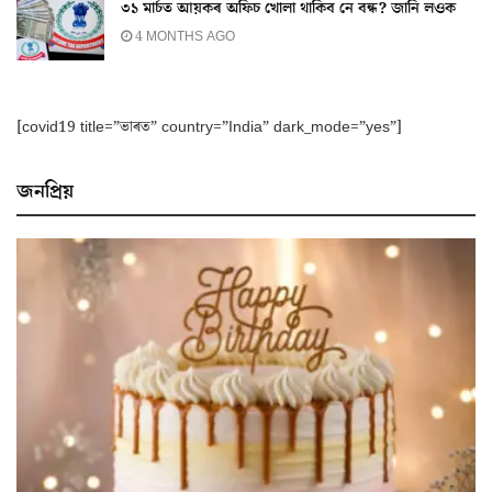
৩১ মাৰ্চত আয়কৰ অফিচ খোলা থাকিব নে বন্ধ? জানি লওক
4 MONTHS AGO
[covid19 title=”ভাৰত” country=”India” dark_mode=”yes”]
জনপ্ৰিয়