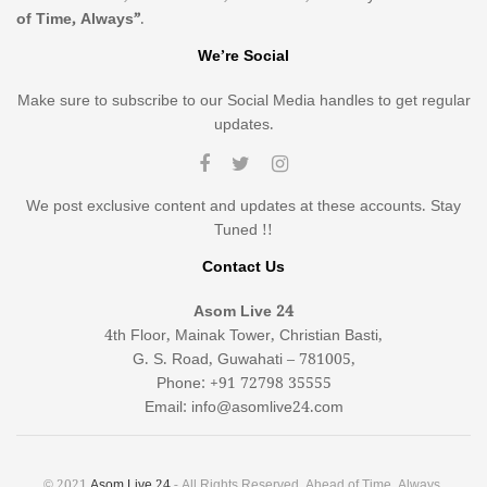
of Time, Always”
.
We’re Social
Make sure to subscribe to our Social Media handles to get regular
updates.
We post exclusive content and updates at these accounts. Stay
Tuned !!
Contact Us
Asom Live 24
4th Floor, Mainak Tower, Christian Basti,
G. S. Road, Guwahati – 781005,
Phone: +91 72798 35555
Email: info@asomlive24.com
© 2021
Asom Live 24
- All Rights Reserved. Ahead of Time, Always.