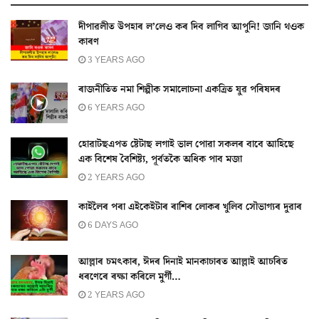
দীপাৱলীত উপহাৰ ল’লেও কৰ দিব লাগিব আপুনি! জানি থওক
কাৰণ
3 YEARS AGO
ৰাজনীতিত নমা শিল্পীক সমালোচনা একত্ৰিত যুৱ পৰিষদৰ
6 YEARS AGO
হোৱাটছএপত ষ্টেটাছ লগাই ভাল পোৱা সকলৰ বাবে আহিছে
এক বিশেষ বৈশিষ্ট্য, পূৰ্বতকৈ অধিক পাব মজা
2 YEARS AGO
কাইলৈৰ পৰা এইকেইটাৰ ৰাশিৰ লোকৰ খুলিব সৌভাগ্যৰ দুৱাৰ
6 DAYS AGO
আল্লাৰ চমৎকাৰ, ঈদৰ দিনাই মানকাচাৰত আল্লাই আচৰিত
ধৰণেৰে ৰক্ষা কৰিলে মুৰ্গী…
2 YEARS AGO