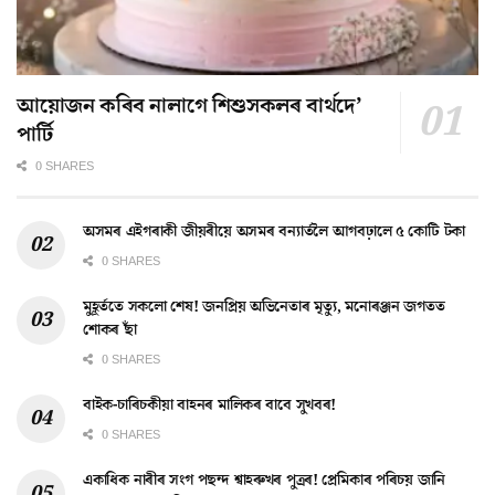
আয়োজন কৰিব নালাগে শিশুসকলৰ বাৰ্থদে’
পাৰ্টি
0 SHARES
অসমৰ এইগৰাকী জীয়ৰীয়ে অসমৰ বন্যাৰ্তলৈ আগবঢ়ালে ৫ কোটি টকা
0 SHARES
মুহূৰ্ততে সকলো শেষ! জনপ্ৰিয় অভিনেতাৰ মৃত্যু, মনোৰঞ্জন জগতত
শোকৰ ছাঁ
0 SHARES
বাইক-চাৰিচকীয়া বাহনৰ মালিকৰ বাবে সুখবৰ!
0 SHARES
একাধিক নাৰীৰ সংগ পছন্দ শ্বাহৰুখৰ পুত্ৰৰ! প্ৰেমিকাৰ পৰিচয় জানি