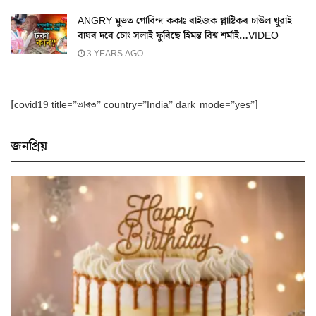
ANGRY মুডত গোবিন্দ ককাঃ ৰাইজক প্লাষ্টিকৰ চাউল খুৱাই
বাঘৰ দৰে চোং সলাই ফুৰিছে হিমন্ত বিশ্ব শৰ্মাই…VIDEO
3 YEARS AGO
[covid19 title=”ভাৰত” country=”India” dark_mode=”yes”]
জনপ্ৰিয়