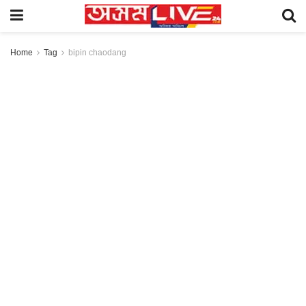
Home
Tag
bipin chaodang