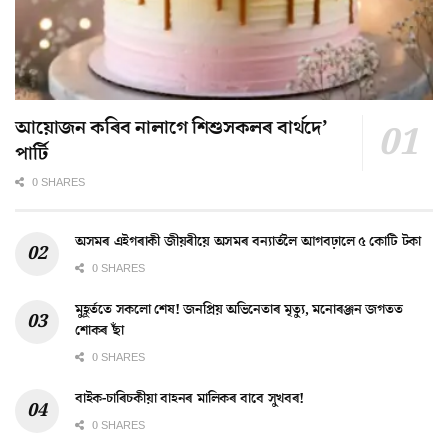
আয়োজন কৰিব নালাগে শিশুসকলৰ বাৰ্থদে’
পাৰ্টি
0 SHARES
অসমৰ এইগৰাকী জীয়ৰীয়ে অসমৰ বন্যাৰ্তলৈ আগবঢ়ালে ৫ কোটি টকা
0 SHARES
মুহূৰ্ততে সকলো শেষ! জনপ্ৰিয় অভিনেতাৰ মৃত্যু, মনোৰঞ্জন জগতত
শোকৰ ছাঁ
0 SHARES
বাইক-চাৰিচকীয়া বাহনৰ মালিকৰ বাবে সুখবৰ!
0 SHARES