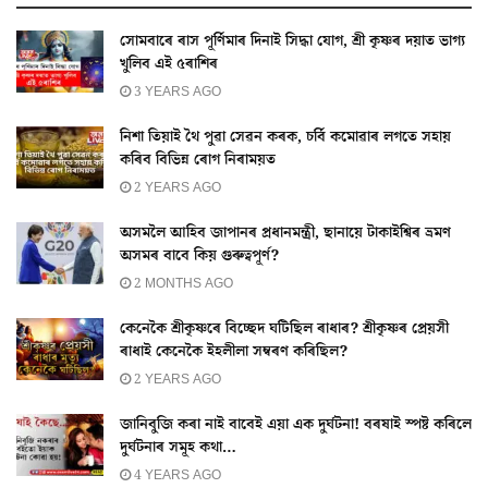
সোমবাৰে ৰাস পূৰ্ণিমাৰ দিনাই সিদ্ধা যোগ, শ্ৰী কৃষ্ণৰ দয়াত ভাগ্য
খুলিব এই ৫ৰাশিৰ
3 YEARS AGO
নিশা তিয়াই থৈ পুৱা সেৱন কৰক, চৰ্বি কমোৱাৰ লগতে সহায়
কৰিব বিভিন্ন ৰোগ নিৰাময়ত
2 YEARS AGO
অসমলৈ আহিব জাপানৰ প্ৰধানমন্ত্ৰী, ছানায়ে টাকাইশ্বিৰ ভ্ৰমণ
অসমৰ বাবে কিয় গুৰুত্বপূৰ্ণ?
2 MONTHS AGO
কেনেকৈ শ্ৰীকৃষ্ণৰে বিচ্ছেদ ঘটিছিল ৰাধাৰ? শ্ৰীকৃষ্ণৰ প্ৰেয়সী
ৰাধাই কেনেকৈ ইহলীলা সম্বৰণ কৰিছিল?
2 YEARS AGO
জানিবুজি কৰা নাই বাবেই এয়া এক দুৰ্ঘটনা! বৰষাই স্পষ্ট কৰিলে
দুৰ্ঘটনাৰ সমূহ কথা…
4 YEARS AGO