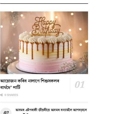
আয়োজন কৰিব নালাগে শিশুসকলৰ
বাৰ্থদে’ পাৰ্টি
0 SHARES
অসমৰ এইগৰাকী জীয়ৰীয়ে অসমৰ বন্যাৰ্তলৈ আগবঢ়ালে