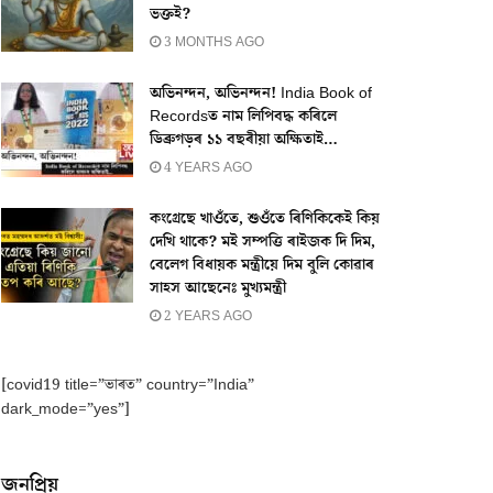
ভক্তই?
3 MONTHS AGO
অভিনন্দন, অভিনন্দন! India Book of
Recordsত নাম লিপিবদ্ধ কৰিলে
ডিব্ৰুগড়ৰ ১১ বছৰীয়া অক্ষিতাই…
4 YEARS AGO
কংগ্ৰেছে খাওঁতে, শুওঁতে ৰিণিকিকেই কিয়
দেখি থাকে? মই সম্পত্তি ৰাইজক দি দিম,
বেলেগ বিধায়ক মন্ত্ৰীয়ে দিম বুলি কোৱাৰ
সাহস আছেনেঃ মুখ্যমন্ত্ৰী
2 YEARS AGO
[covid19 title=”ভাৰত” country=”India”
dark_mode=”yes”]
জনপ্ৰিয়