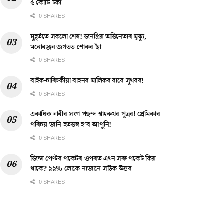
৫ কোটি টকা
0 SHARES
মুহূৰ্ততে সকলো শেষ! জনপ্ৰিয় অভিনেতাৰ মৃত্যু,
মনোৰঞ্জন জগতত শোকৰ ছাঁ
0 SHARES
বাইক-চাৰিচকীয়া বাহনৰ মালিকৰ বাবে সুখবৰ!
0 SHARES
একাধিক নাৰীৰ সংগ পছন্দ শ্বাহৰুখৰ পুত্ৰৰ! প্ৰেমিকাৰ
পৰিচয় জানি হতভম্ব হ’ব আপুনি!
0 SHARES
জিন্স পেণ্টৰ পকেটৰ ওপৰত এখন সৰু পকেট কিয়
থাকে? ৯৯% লোকে নাজানে সঠিক উত্তৰ
0 SHARES