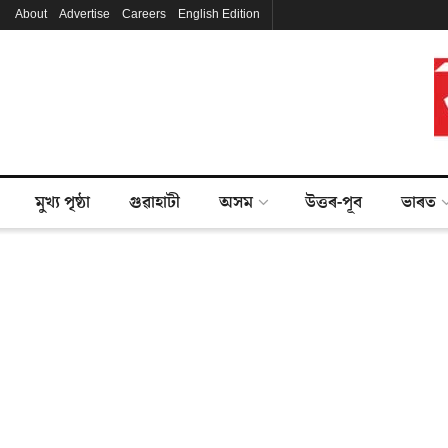
About
Advertise
Careers
English Edition
মুখ্য পৃষ্ঠা
গুৱাহাটী
অসম
উত্তৰ-পূব
ভাৰত