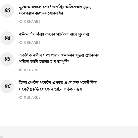
মুহূৰ্ততে সকলো শেষ! জনপ্ৰিয় অভিনেতাৰ মৃত্যু,
মনোৰঞ্জন জগতত শোকৰ ছাঁ
0 SHARES
বাইক-চাৰিচকীয়া বাহনৰ মালিকৰ বাবে সুখবৰ!
0 SHARES
একাধিক নাৰীৰ সংগ পছন্দ শ্বাহৰুখৰ পুত্ৰৰ! প্ৰেমিকাৰ
পৰিচয় জানি হতভম্ব হ’ব আপুনি!
0 SHARES
জিন্স পেণ্টৰ পকেটৰ ওপৰত এখন সৰু পকেট কিয়
থাকে? ৯৯% লোকে নাজানে সঠিক উত্তৰ
0 SHARES