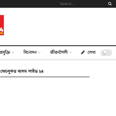
প্ৰযুক্তি
বিনোদন
জীৱনশৈলী
লেখা
ফেচবুকত অসম লাইভ ২৪