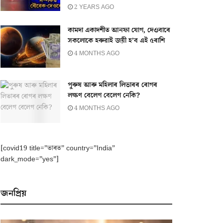
2 YEARS AGO
কামদা একাদশীত আনফা যোগ, দেওবাৰে
সকলোকে হৰুৱাই জয়ী হ’ব এই ৫ৰাশি
4 MONTHS AGO
পুৰুষ আৰু মহিলাৰ লিভাৰৰ ৰোগৰ
লক্ষণ বেলেগ বেলেগ নেকি?
4 MONTHS AGO
[covid19 title=”ভাৰত” country=”India”
dark_mode=”yes”]
জনপ্ৰিয়