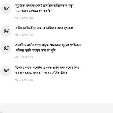
মুহূৰ্ততে সকলো শেষ! জনপ্ৰিয় অভিনেতাৰ মৃত্যু,
মনোৰঞ্জন জগতত শোকৰ ছাঁ
0 SHARES
বাইক-চাৰিচকীয়া বাহনৰ মালিকৰ বাবে সুখবৰ!
0 SHARES
একাধিক নাৰীৰ সংগ পছন্দ শ্বাহৰুখৰ পুত্ৰৰ! প্ৰেমিকাৰ
পৰিচয় জানি হতভম্ব হ’ব আপুনি!
0 SHARES
জিন্স পেণ্টৰ পকেটৰ ওপৰত এখন সৰু পকেট কিয়
থাকে? ৯৯% লোকে নাজানে সঠিক উত্তৰ
0 SHARES