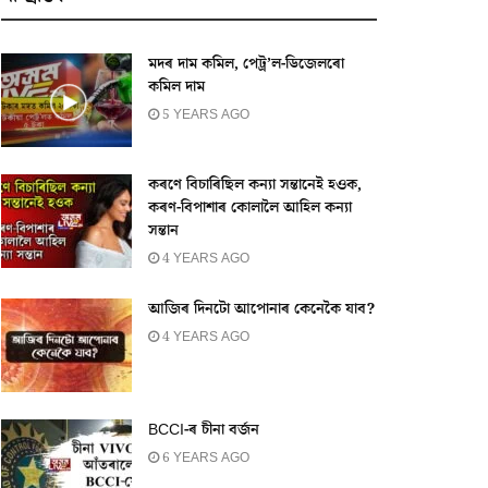
মদৰ দাম কমিল, পেট্ৰ’ল-ডিজেলৰো
কমিল দাম
5 YEARS AGO
কৰণে বিচাৰিছিল কন্যা সন্তানেই হওক,
কৰণ-বিপাশাৰ কোলালৈ আহিল কন্যা
সন্তান
4 YEARS AGO
আজিৰ দিনটো আপোনাৰ কেনেকৈ যাব?
4 YEARS AGO
BCCI-ৰ চীনা বৰ্জন
6 YEARS AGO