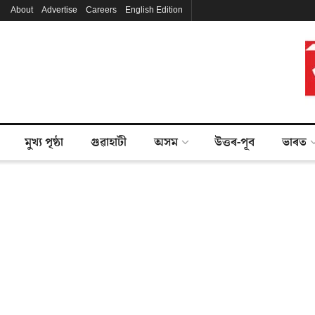
About
Advertise
Careers
English Edition
মুখ্য পৃষ্ঠা
গুৱাহাটী
অসম
উত্তৰ-পূব
ভাৰত