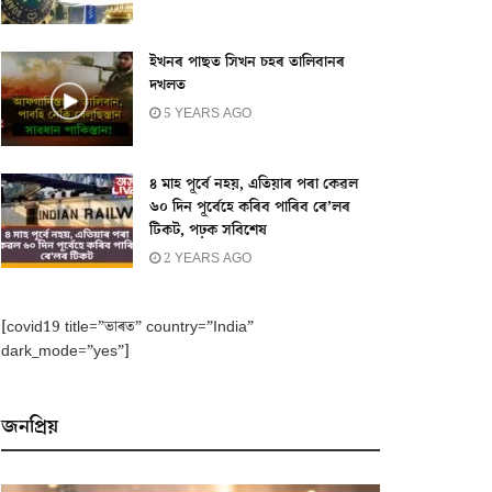
ইখনৰ পাছত সিখন চহৰ তালিবানৰ
দখলত
5 YEARS AGO
৪ মাহ পূৰ্বে নহয়, এতিয়াৰ পৰা কেৱল
৬০ দিন পূৰ্বেহে কৰিব পাৰিব ৰে’লৰ
টিকট, পঢ়ক সবিশেষ
2 YEARS AGO
[covid19 title=”ভাৰত” country=”India”
dark_mode=”yes”]
জনপ্ৰিয়