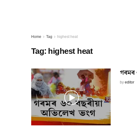
Home
Tag
highest heat
Tag:
highest heat
গৰমৰ 
by
editor