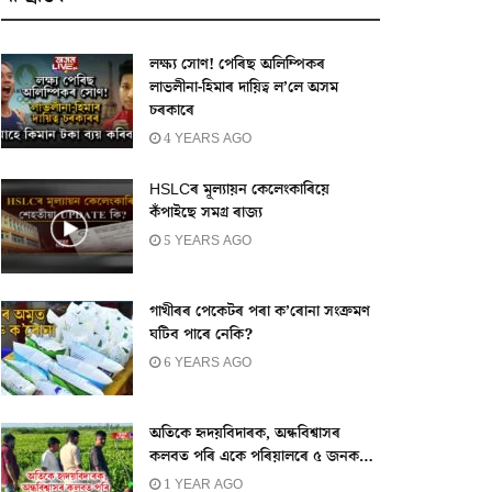
লক্ষ্য সোণ! পেৰিছ অলিম্পিকৰ
লাভলীনা-হিমাৰ দায়িত্ব ল’লে অসম
চৰকাৰে
4 YEARS AGO
HSLCৰ মূল্যায়ন কেলেংকাৰিয়ে
কঁপাইছে সমগ্ৰ ৰাজ্য
5 YEARS AGO
গাখীৰৰ পেকেটৰ পৰা ক’ৰোনা সংক্ৰমণ
ঘটিব পাৰে নেকি?
6 YEARS AGO
অতিকে হৃদয়বিদাৰক, অন্ধবিশ্বাসৰ
কলবত পৰি একে পৰিয়ালৰে ৫ জনক…
1 YEAR AGO