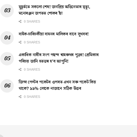
মুহূৰ্ততে সকলো শেষ! জনপ্ৰিয় অভিনেতাৰ মৃত্যু,
মনোৰঞ্জন জগতত শোকৰ ছাঁ
0 SHARES
বাইক-চাৰিচকীয়া বাহনৰ মালিকৰ বাবে সুখবৰ!
0 SHARES
একাধিক নাৰীৰ সংগ পছন্দ শ্বাহৰুখৰ পুত্ৰৰ! প্ৰেমিকাৰ
পৰিচয় জানি হতভম্ব হ’ব আপুনি!
0 SHARES
জিন্স পেণ্টৰ পকেটৰ ওপৰত এখন সৰু পকেট কিয়
থাকে? ৯৯% লোকে নাজানে সঠিক উত্তৰ
0 SHARES