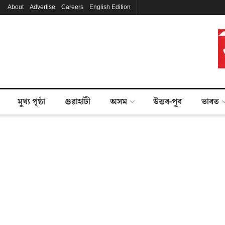
About
Advertise
Careers
English Edition
মুখ্য পৃষ্ঠা
গুৱাহাটী
অসম
উত্তৰ-পূব
ভাৰত