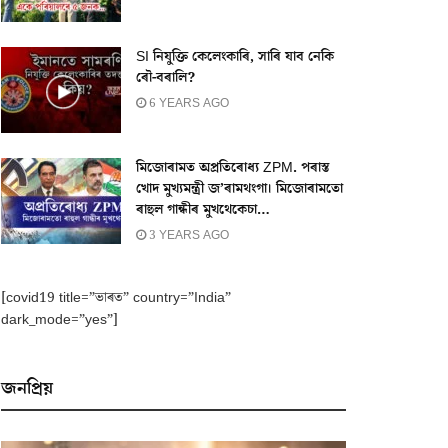
SI নিযুক্তি কেলেংকাৰি, সাৰি যাব নেকি
ৰৌ-বৰালি?
6 YEARS AGO
মিজোৰামত অপ্ৰতিৰোধ্য ZPM. পৰাস্ত
খোদ মুখ্যমন্ত্ৰী জ’ৰামথংগা। মিজোৰামতো
ৰাহুল গান্ধীৰ মুখথেকেচা…
3 YEARS AGO
[covid19 title=”ভাৰত” country=”India”
dark_mode=”yes”]
জনপ্ৰিয়