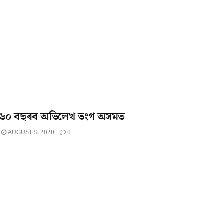
৬০ বছৰৰ অভিলেখ ভংগ অসমত
AUGUST 5, 2020
0