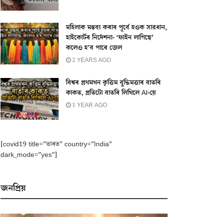
মহিলাক মন্তব্য কৰাৰ পূৰ্বে হওক সাৱধান,
হাইকোৰ্টৰ নিৰ্দেশনা- ‘ফাইন লাগিছে’
কলেও হ’ব পাৰে জেল
2 YEARS AGO
বিশ্বৰ প্ৰথমখন কৃত্তিম বুদ্ধিমত্তাৰ বাতৰি
কাকত, প্ৰতিটো বাতৰি লিখিলে AI-য়ে
1 YEAR AGO
[covid19 title=”ভাৰত” country=”India”
dark_mode=”yes”]
জনপ্ৰিয়