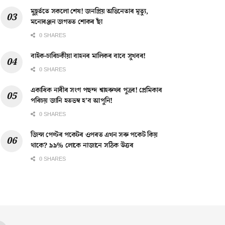
মুহূৰ্ততে সকলো শেষ! জনপ্ৰিয় অভিনেতাৰ মৃত্যু,
মনোৰঞ্জন জগতত শোকৰ ছাঁ
0 SHARES
বাইক-চাৰিচকীয়া বাহনৰ মালিকৰ বাবে সুখবৰ!
0 SHARES
একাধিক নাৰীৰ সংগ পছন্দ শ্বাহৰুখৰ পুত্ৰৰ! প্ৰেমিকাৰ
পৰিচয় জানি হতভম্ব হ’ব আপুনি!
0 SHARES
জিন্স পেণ্টৰ পকেটৰ ওপৰত এখন সৰু পকেট কিয়
থাকে? ৯৯% লোকে নাজানে সঠিক উত্তৰ
0 SHARES