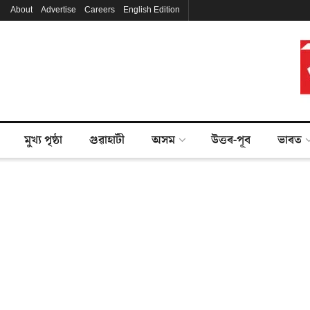
About
Advertise
Careers
English Edition
মুখ্য পৃষ্ঠা
গুৱাহাটী
অসম
উত্তৰ-পূব
ভাৰত