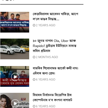
কেজৰিৱালৰ আবেদন খাৰিজ, আপে
ল’লে ডাঙৰ সিদ্ধান্ত…
2 YEARS AGO
১০ জুনত নাপাব Ola, Uber আৰু
Rapido! ড্ৰাইভাৰ ইউনিয়নে সাব্যস্ত
কৰিব প্ৰতিবাদ
2 MONTHS AGO
বাতৰিৰ শিৰোনামত আকৌ ৰুমী নাথ।
এইবাৰ অন্য প্ৰেম।
6 YEARS AGO
বিহাৰৰ নিৰ্বাচনত বিজেপিৰ ষ্টাৰ
কেম্পেইনাৰ হ’ব কংগনা ৰাণাৱট
6 YEARS AGO