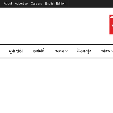
About
Advertise
Careers
English Edition
মুখ্য পৃষ্ঠা
গুৱাহাটী
অসম
উত্তৰ-পূব
ভাৰত