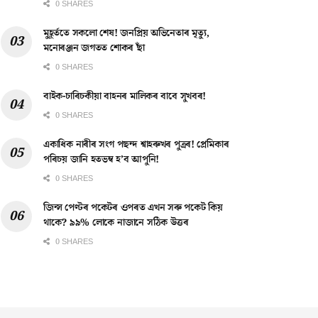
0 SHARES
মুহূৰ্ততে সকলো শেষ! জনপ্ৰিয় অভিনেতাৰ মৃত্যু,
মনোৰঞ্জন জগতত শোকৰ ছাঁ
0 SHARES
বাইক-চাৰিচকীয়া বাহনৰ মালিকৰ বাবে সুখবৰ!
0 SHARES
একাধিক নাৰীৰ সংগ পছন্দ শ্বাহৰুখৰ পুত্ৰৰ! প্ৰেমিকাৰ
পৰিচয় জানি হতভম্ব হ’ব আপুনি!
0 SHARES
জিন্স পেণ্টৰ পকেটৰ ওপৰত এখন সৰু পকেট কিয়
থাকে? ৯৯% লোকে নাজানে সঠিক উত্তৰ
0 SHARES