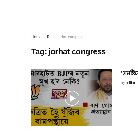
Home
Tag
jorhat congress
Tag:
jorhat congress
‘সমষ্টি
by
editor