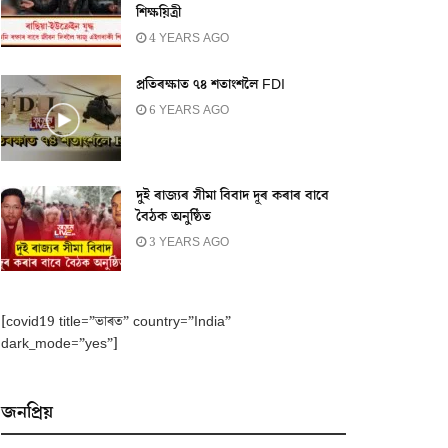
শিক্ষয়িত্ৰী
4 YEARS AGO
প্ৰতিৰক্ষাত ৭৪ শতাংশলৈ FDI
6 YEARS AGO
দুই ৰাজ্যৰ সীমা বিবাদ দূৰ কৰাৰ বাবে
বৈঠক অনুষ্ঠিত
3 YEARS AGO
[covid19 title=”ভাৰত” country=”India”
dark_mode=”yes”]
জনপ্ৰিয়