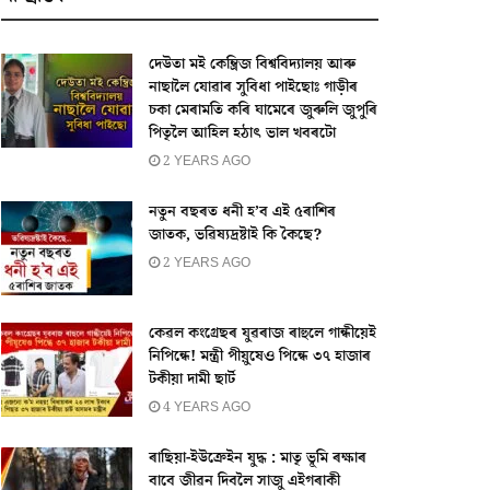
দেউতা মই কেম্ব্ৰিজ বিশ্ববিদ্যালয় আৰু
নাছালৈ যোৱাৰ সুবিধা পাইছোঃ গাড়ীৰ
চকা মেৰামতি কৰি ঘামেৰে জুৰুলি জুপুৰি
পিতৃলৈ আহিল হঠাৎ ভাল খবৰটো
2 YEARS AGO
নতুন বছৰত ধনী হ’ব এই ৫ৰাশিৰ
জাতক, ভৱিষ্যদ্ৰষ্টাই কি কৈছে?
2 YEARS AGO
কেৱল কংগ্ৰেছৰ যুৱৰাজ ৰাহুলে গান্ধীয়েই
নিপিন্ধে! মন্ত্ৰী পীয়ুষেও পিন্ধে ৩৭ হাজাৰ
টকীয়া দামী ছাৰ্ট
4 YEARS AGO
ৰাছিয়া-ইউক্ৰেইন যুদ্ধ : মাতৃ ভূমি ৰক্ষাৰ
বাবে জীৱন দিবলৈ সাজু এইগৰাকী