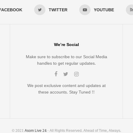
FACEBOOK
TWITTER
YOUTUBE
We’re Social
Make sure to subscribe to our Social Media
handles to get regular updates.
We post exclusive content and updates at
these accounts. Stay Tuned !!
© 2021
Asom Live 24
- All Rights Reserved. Ahead of Time, Always.